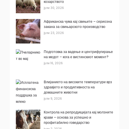
козарството
јули 30, 2026
Африканска чума кај свињите – сериозна
закана за свињарското производство
јули 23, 2026
Подготовка за вадење и центрифугирање
на медот – кога е вистинскиот момент?
јули 16, 2026
Влијанието на високите температури врз
здравјето и продуктивноста на
домашните животни
јули 9, 2026
Контрола на репродукцијата кај молзните
крави – основа за успешно и
профитабилно говедарство
јули 2, 2026