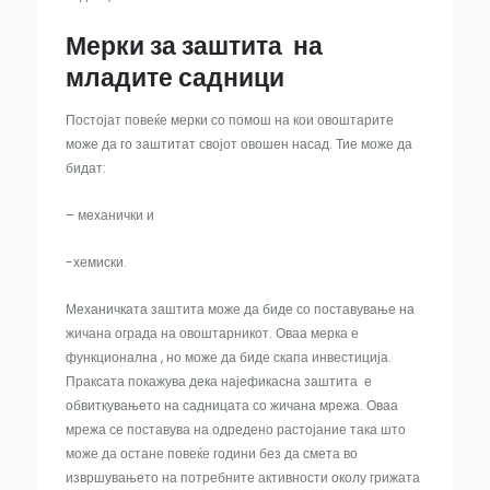
Мерки за заштита на
младите садници
Постојат повеќе мерки со помош на кои овоштарите
може да го заштитат својот овошен насад. Тие може да
бидат:
– механички и
-хемиски.
Механичката заштита може да биде со поставување на
жичана ограда на овоштарникот. Оваа мерка е
функционална , но може да биде скапа инвестиција.
Праксата покажува дека најефикасна заштита е
обвиткувањето на садницата со жичана мрежа. Оваа
мрежа се поставува на одредено растојание така што
може да остане повеќе години без да смета во
извршувањето на потребните активности околу грижата