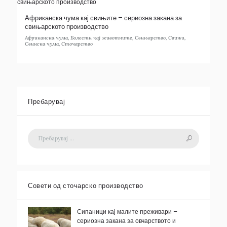
Африканска чума кај свињите – сериозна закана за
свињарското производство
Африканска чума
,
Болести кај животните
,
Свињарство
,
Свињи
,
Свинска чума
,
Сточарство
Пребарувај
Совети од сточарско производство
Сипаници кај малите преживари –
сериозна закана за овчарството и