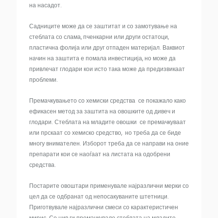
на насадот.
Садниците може да се заштитат и со замотување на
стеблата со слама, пченкарни или други остатоци,
пластична фолија или друг отпаден материјал. Ваквиот
начин на заштита е помала инвестиција, но може да
привлечат глодари кои исто така може да предизвикаат
проблеми.
Премачкувањето со хемиски средства се покажало како
ефикасен метод за заштита на овошките од дивеч и
глодари. Стеблата на младите овошки се премачкуваат
или прскаат со хемиско средство, но треба да се биде
многу внимателен. Изборот треба да се направи на оние
препарати кои се наоѓаат на листата на одобрени
средства.
Постарите овоштари применувале најразлични мерки со
цел да се одбранат од непосакуваните штетници.
Приготвувале најразлични смеси со карактеристичен
мирис. Со нив ги премачкувале стеблата на младите