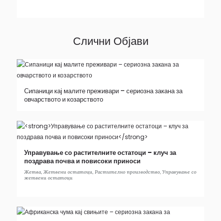
Слични Објави
Сипаници кај малите преживари – сериозна закана за
овчарството и козарството
Управување со растителните остатоци – клуч за
поздрава почва и повисоки приноси
Жетва
,
Жетвени остатоци
,
Растително производство
,
Управување со
жетвени остатоци