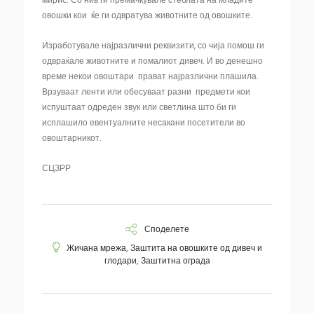
овошки кои ќе ги одвратува животните од овошките.
Изработувале најразлични реквизити, со чија помош ги
одвраќале животните и помалиот дивеч. И во денешно
време некои овоштари прават најразлични плашила.
Врзуваат ленти или обесуваат разни предмети кои
испуштаат одреден звук или светлина што би ги
исплашило евентуалните несакани посетители во
овоштарникот.
СЦЗРР
Споделете
Жичана мрежа
,
Заштита на овошките од дивеч и
глодари
,
Заштитна ограда