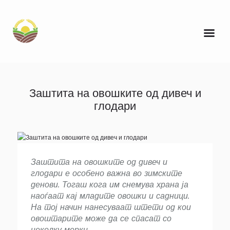
Заштита на овошките од дивеч и
глодари
Заштита на овошките од дивеч и
глодари е особено важна во зимските
денови. Тогаш кога им снемува храна ја
наоѓаат кај младите овошки и садници.
На тој начин нанесуваат штети од кои
овоштарите може да се спасат со
неколку мерки.