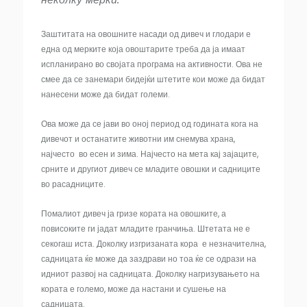
Заштитата на овошните насади од дивеч и глодари е
една од мерките која овоштарите треба да ја имаат
испланирано во својата програма на активности. Ова не
смее да се занемари бидејќи штетите кои може да бидат
нанесени може да бидат големи.
Ова може да се јави во оној период од годината кога на
дивечот и останатите животни им снемува храна,
најчесто во есен и зима. Најчесто на мета кај зајаците,
срните и другиот дивеч се младите овошки и садниците
во расадниците.
Помалиот дивеч ја гризе кората на овошките, а
повисоките ги јадат младите гранчиња. Штетата не е
секогаш иста. Доколку изгризаната кора е незначителна,
садницата ќе може да заздрави но тоа ќе се одрази на
идниот развој на садницата. Доколку нагризувањето на
кората е големо, може да настани и сушење на
садницата.