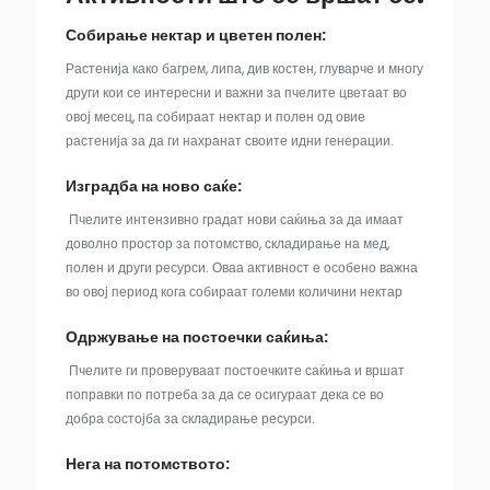
Собирање нектар и цветен полен:
Растенија како багрем, липа, див костен, глуварче и многу
други кои се интересни и важни за пчелите цветаат во
овој месец, па собираат нектар и полен од овие
растенија за да ги нахранат своите идни генерации.
Изградба на ново саќе:
Пчелите интензивно градат нови саќиња за да имаат
доволно простор за потомство, складирање на мед,
полен и други ресурси. Оваа активност е особено важна
во овој период кога собираат големи количини нектар
Одржување на постоечки саќиња:
Пчелите ги проверуваат постоечките саќиња и вршат
поправки по потреба за да се осигураат дека се во
добра состојба за складирање ресурси.
Нега на потомството: