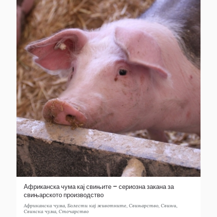
Африканска чума кај свињите – сериозна закана за
свињарското производство
Африканска чума
,
Болести кај животните
,
Свињарство
,
Свињи
,
Свинска чума
,
Сточарство