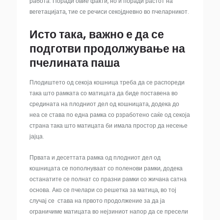
работа. Поради овие факти, но и поради растот на
вегетацијата, тие се речиси секојдневно во пчеларникот.
Исто така, важно е да се
подготви продолжување на
пчелината паша
Плодиштето од секоја кошница треба да се распореди
така што рамката со матицата да биде поставена во
средината на плодниот дел од кошницата, додека до
неа се става по една рамка со рзработено саќе од секоја
страна така што матицата би имала простор да несење
јајца.
Првата и десеттата рамка од плодниот дел од
кошницата се пополнуваат со поленови рамки, додека
останатите се полнат со празни рамки со жичана сатна
основа. Ако се пчелари со решетка за матица, во тој
случај се става на првото продолжение за да ја
ограничиме матицата во нејзиниот напор да се пресели