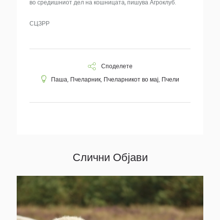
во средишниот дел на кошницата, пишува Агроклуб.
СЦЗРР
Споделете
Паша
,
Пчеларник
,
Пчеларникот во мај
,
Пчели
Слични Објави