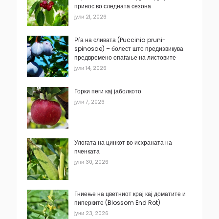
принос во следната сезона
јули 21, 2026
Рѓа на сливата (Puccinia pruni-
spinosae) – болест што предизвикува
предвремено опаѓање на листовите
јули 14, 2026
Горки пеги кај јаболкото
јули 7, 2026
Улогата на цинкот во исхраната на
пченката
јуни 30, 2026
Гниење на цветниот крај кај доматите и
пиперките (Blossom End Rot)
јуни 23, 2026