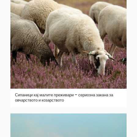
Сипаници кај малите преживари – сериозна закана за
овчарството и козарството