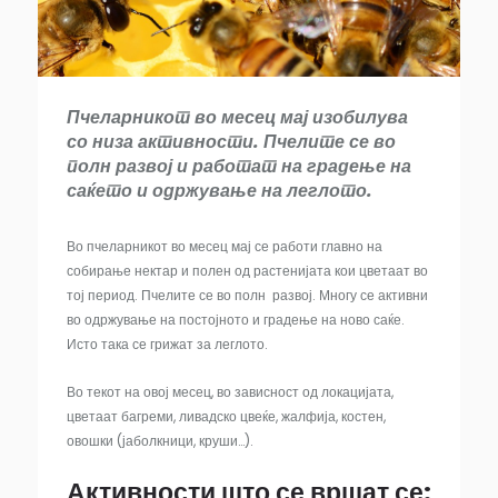
Пчеларникот во месец мај изобилува
со низа активности. Пчелите се во
полн развој и работат на градење на
саќето и одржување на леглото.
Во пчеларникот во месец мај се работи главно на
собирање нектар и полен од растенијата кои цветаат во
тој период. Пчелите се во полн развој. Многу се активни
во одржување на постојното и градење на ново саќе.
Исто така се грижат за леглото.
Во текот на овој месец, во зависност од локацијата,
цветаат багреми, ливадско цвеќе, жалфија, костен,
овошки (јаболкници, круши…).
Активности што се вршат се: