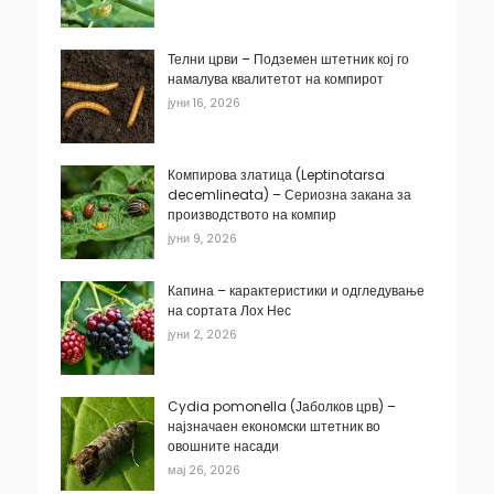
Телни црви – Подземен штетник кој го
намалува квалитетот на компирот
јуни 16, 2026
Компирова златица (Leptinotarsa
decemlineata) – Сериозна закана за
производството на компир
јуни 9, 2026
Капина – карактеристики и одгледување
на сортата Лох Нес
јуни 2, 2026
Cydia pomonella (Јаболков црв) –
најзначаен економски штетник во
овошните насади
мај 26, 2026