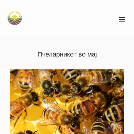
Пчеларникот во мај