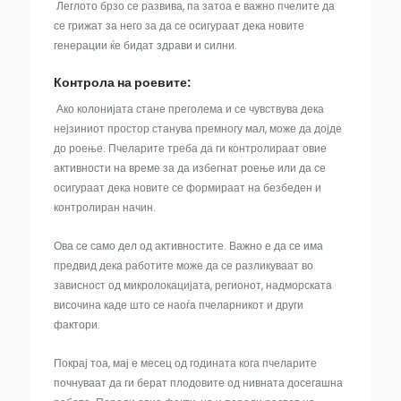
Леглото брзо се развива, па затоа е важно пчелите да
се грижат за него за да се осигураат дека новите
генерации ќе бидат здрави и силни.
Контрола на роевите:
Ако колонијата стане преголема и се чувствува дека
нејзиниот простор станува премногу мал, може да дојде
до роење. Пчеларите треба да ги контролираат овие
активности на време за да избегнат роење или да се
осигураат дека новите се формираат на безбеден и
контролиран начин.
Ова се само дел од активностите. Важно е да се има
предвид дека работите може да се разликуваат во
зависност од микролокацијата, регионот, надморската
височина каде што се наоѓа пчеларникот и други
фактори.
Покрај тоа, мај е месец од годината кога пчеларите
почнуваат да ги берат плодовите од нивната досегашна