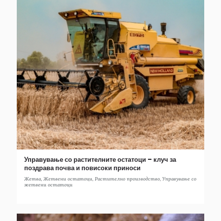
Управување со растителните остатоци – клуч за
поздрава почва и повисоки приноси
Жетва
,
Жетвени остатоци
,
Растително производство
,
Управување со
жетвени остатоци