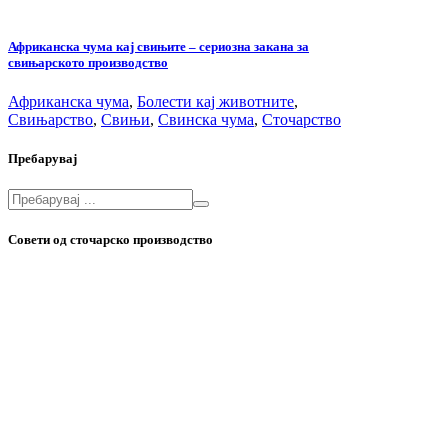
Африканска чума кај свињите – сериозна закана за
свињарското производство
Африканска чума
,
Болести кај животните
,
Свињарство
,
Свињи
,
Свинска чума
,
Сточарство
Пребарувај
Совети од сточарско производство