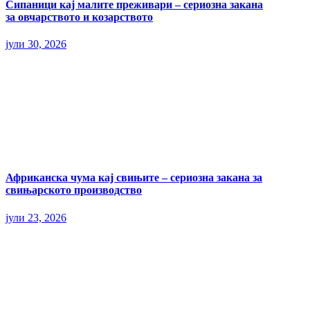
Сипаници кај малите преживари – сериозна закана
за овчарството и козарството
јули 30, 2026
Африканска чума кај свињите – сериозна закана за
свињарското производство
јули 23, 2026