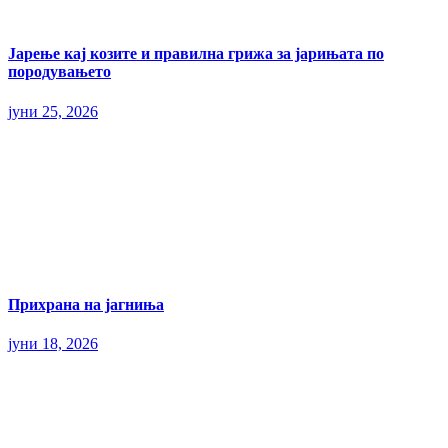
Јарење кај козите и правилна грижа за јарињата по
породувањето
јуни 25, 2026
Прихрана на јагниња
јуни 18, 2026