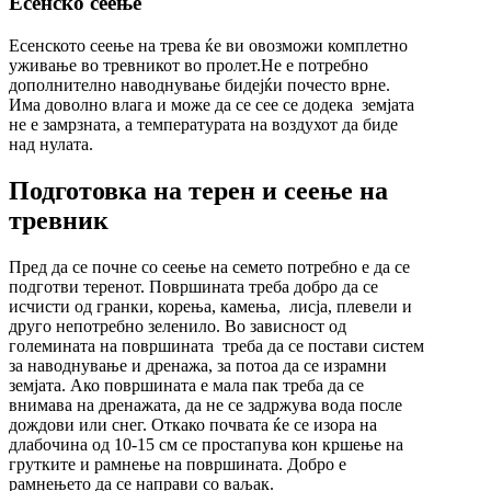
Есенско сеење
Есенското сеење на трева ќе ви овозможи комплетно
уживање во тревникот во пролет.Не е потребно
дополнително наводнување бидејќи почесто врне.
Има доволно влага и може да се сее се додека земјата
не е замрзната, а температурата на воздухот да биде
над нулата.
Подготовка на терен и сеење на
тревник
Пред да се почне со сеење на семето потребно е да се
подготви теренот. Површината треба добро да се
исчисти од гранки, корења, камења, лисја, плевели и
друго непотребно зеленило. Во зависност од
големината на површината треба да се постави систем
за наводнување и дренажа, за потоа да се израмни
земјата. Ако површината е мала пак треба да се
внимава на дренажата, да не се задржува вода после
дождови или снег. Откако почвата ќе се изора на
длабочина од 10-15 см се простапува кон кршење на
грутките и рамнење на површината. Добро е
рамнењето да се направи со ваљак.