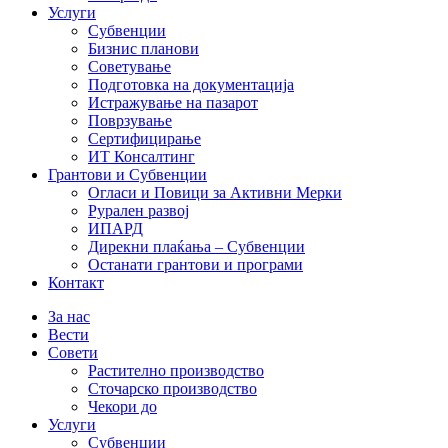
Услуги
Субвенции
Бизнис планови
Советување
Подготовка на документација
Истражување на пазарот
Поврзување
Сертифицирање
ИТ Консалтинг
Грантови и Субвенции
Огласи и Повици за Активни Мерки
Рурален развој
ИПАРД
Дирекни плаќања – Субвенции
Останати грантови и програми
Контакт
За нас
Вести
Совети
Растително производство
Сточарско производство
Чекори до
Услуги
Субвенции