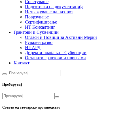
Советување
Подготовка на документација
Истражување на пазарот
Поврзување
Сертифицирање
ИТ Консалтинг
Грантови и Субвенции
Огласи и Повици за Активни Мерки
Рурален развој
ИПАРД
Дирекни плаќања – Субвенции
Останати грантови и програми
Контакт
Пребарувај
Совети од сточарско производство