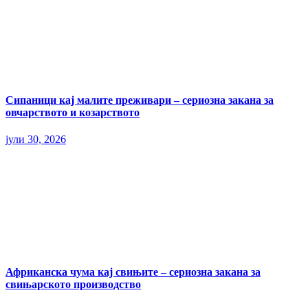
Сипаници кај малите преживари – сериозна закана за
овчарството и козарството
јули 30, 2026
Африканска чума кај свињите – сериозна закана за
свињарското производство