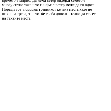
времето е мирно. Да нема ветер бидејќи семето е
многу ситно така што и најмал ветер може да го одвее.
Поради тоа подоцна тревникот ќе има места каде не
никнала трева, за што ќе треба дополнително да се сее
на таквите места.