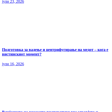
јули 23, 2026
Подготовка за вадење и центрифугирање на медот – кога е
вистинскиот момент?
јули 16, 2026