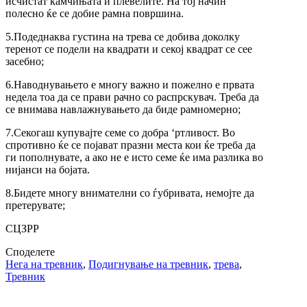
исчистат камчињата и плевелите. На тој начин
полесно ќе се добие рамна површина.
5.Подеднаква густина на трева се добива доколку
теренот се подели на квадрати и секој квадрат се сее
засебно;
6.Наводнувањето е многу важно и пожелно е првата
недела тоа да се прави рачно со распрскувач. Треба да
се внимава навлажнувањето да биде рамномерно;
7.Секогаш купувајте семе со добра ‘ртливост. Во
спротивно ќе се појават празни места кои ќе треба да
ги пополнувате, а ако не е исто семе ќе има разлика во
нијанси на бојата.
8.Бидете многу внимателни со ѓубривата, немојте да
претерувате;
СЦЗРР
Споделете
Нега на тревник
,
Подигнување на тревник
,
трева
,
Тревник