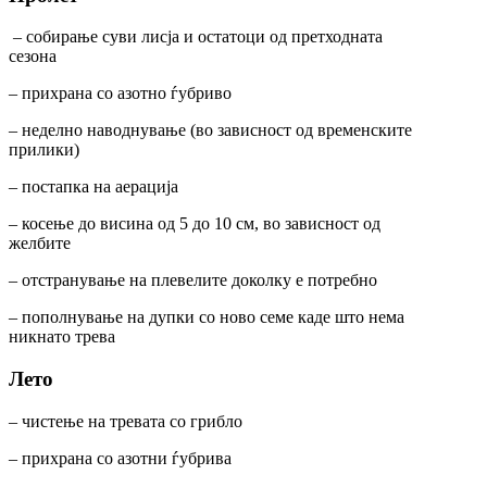
– собирање суви лисја и остатоци од претходната
сезона
– прихрана со азотно ѓубриво
– неделно наводнување (во зависност од временските
прилики)
– постапка на аерација
– косење до висина од 5 до 10 см, во зависност од
желбите
– отстранување на плевелите доколку е потребно
– пополнување на дупки со ново семе каде што нема
никнато трева
Лето
– чистење на тревата со грибло
– прихрана со азотни ѓубрива