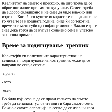
Квалитетот на семето е пресудно, на што треба да се
обрне внимание при самото купување. Семето треба
да е добро складирано и не смее да биде влажно или
изртено. Кога ќе го купите искористете го веднаш и не
го чувајте за наредната година, бидејќи со текот на
времето семето губи од својата ртливост. Важно е да се
знае дека треба да се купува означено семе и упатсво
за негова примена.
Време за подигнување тревник
Користејќи ги позитивните карактеристики на
семињата, подигнување на нов тревник може да се
направи во секоја сезона:
-пролет
-лето
-есен
Во било која сезона да се прави сеењето на семето
треба да се запазат условите кои ги бара самото семе.
Важно е самата операција на сеење да се изврши кога