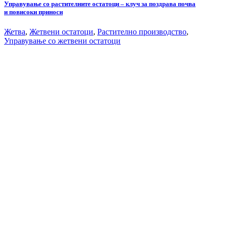
Управување со растителните остатоци – клуч за поздрава почва
и повисоки приноси
Жетва
,
Жетвени остатоци
,
Растително производство
,
Управување со жетвени остатоци