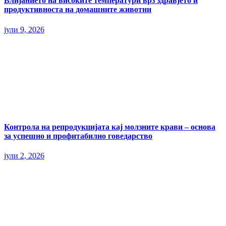
Влијанието на високите температури врз здравјето и
продуктивноста на домашните животни
јули 9, 2026
Контрола на репродукцијата кај молзните крави – основа
за успешно и профитабилно говедарство
јули 2, 2026