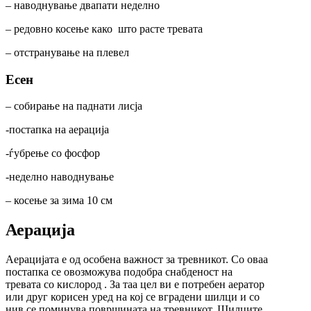
– наводнување двапати неделно
– редовно косење како што расте тревата
– отстранување на плевел
Есен
– собирање на паднати лисја
-постапка на аерација
-ѓубрење со фосфор
-неделно наводнување
– косење за зима 10 см
Аерација
Аерацијата е од особена важност за тревникот. Со оваа
постапка се овозможува подобра снабденост на
тревата со кислород . За таа цел ви е потребен аератор
или друг корисен уред на кој се вградени шилци и со
нив се поминува површината на тревникот. Шилците