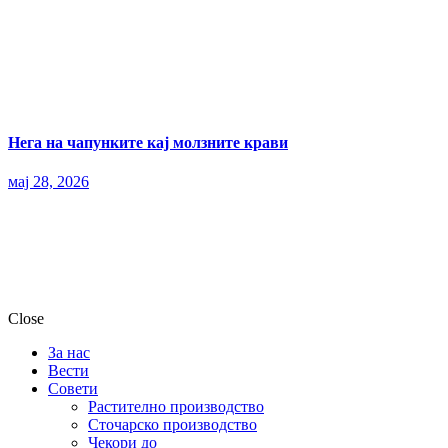
Нега на чапунките кај молзните крави
мај 28, 2026
Close
За нас
Вести
Совети
Растително производство
Сточарско производство
Чекори до