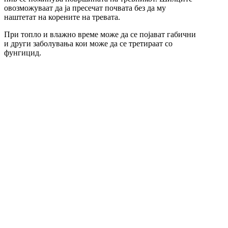
овозможуваат да ја пресечат почвата без да му
наштетат на корените на тревата.
При топло и влажно време може да се појават габични
и други заболувања кои може да се третираат со
фунгицид.