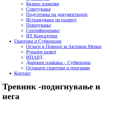
Бизнис планови
Советување
Подготовка на документација
Истражување на пазарот
Поврзување
Сертифицирање
ИТ Консалтинг
Грантови и Субвенции
Огласи и Повици за Активни Мерки
Рурален развој
ИПАРД
Дирекни плаќања – Субвенции
Останати грантови и програми
Контакт
Тревник -подигнување и
нега