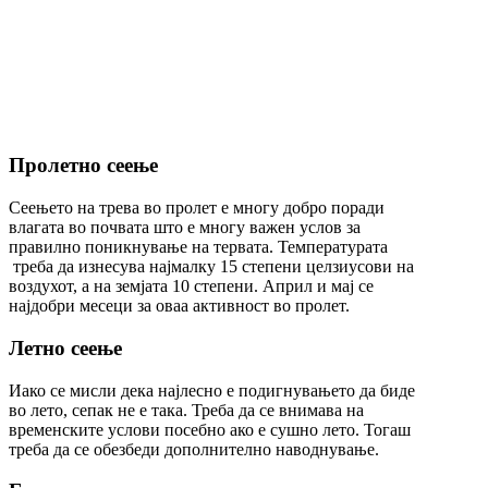
Пролетно сеење
Сеењето на трева во пролет е многу добро поради
влагата во почвата што е многу важен услов за
правилно поникнување на тервата. Температурата
треба да изнесува најмалку 15 степени целзиусови на
воздухот, а на земјата 10 степени. Април и мај се
најдобри месеци за оваа активност во пролет.
Летно сеење
Иако се мисли дека најлесно е подигнувањето да биде
во лето, сепак не е така. Треба да се внимава на
временските услови посебно ако е сушно лето. Тогаш
треба да се обезбеди дополнително наводнување.