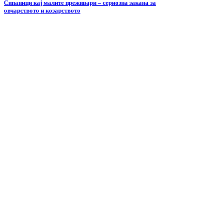
Сипаници кај малите преживари – сериозна закана за
овчарството и козарството