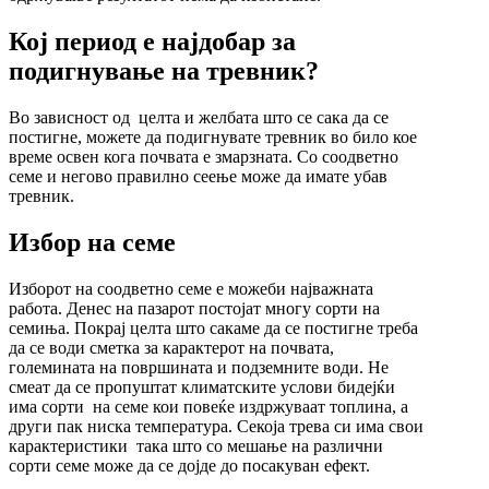
Кој период е најдобар за
подигнување на тревник?
Во зависност од целта и желбата што се сака да се
постигне, можете да подигнувате тревник во било кое
време освен кога почвата е змарзната. Со соодветно
семе и негово правилно сеење може да имате убав
тревник.
Избор на семе
Изборот на соодветно семе е можеби најважната
работа. Денес на пазарот постојат многу сорти на
семиња. Покрај целта што сакаме да се постигне треба
да се води сметка за карактерот на почвата,
големината на површината и подземните води. Не
смеат да се пропуштат климатските услови бидејќи
има сорти на семе кои повеќе издржуваат топлина, а
други пак ниска температура. Секоја трева си има свои
карактеристики така што со мешање на различни
сорти семе може да се дојде до посакуван ефект.