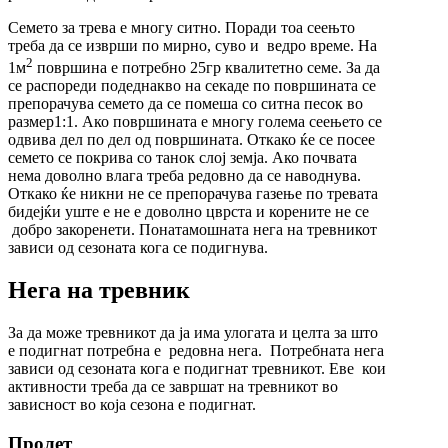
Семето за трева е многу ситно. Поради тоа сеењто
треба да се изврши по мирно, суво и ведро време. На
2
1м
површина е потребно 25гр квалитетно семе. За да
се распореди подеднакво на секаде по површината се
препорачува семето да се помеша со ситна песок во
размер1:1. Ако површината е многу голема сеењето се
одвива дел по дел од површината. Откако ќе се посее
семето се покрива со танок слој земја. Ако почвата
нема доволно влага треба редовно да се наводнува.
Откако ќе никни не се препорачува газење по тревата
бидејќи уште е не е доволно цврста и корените не се
добро закоренети. Понатамошната нега на тревникот
зависи од сезоната кога се подигнува.
Нега на тревник
За да може тревникот да ја има улогата и целта за што
е подигнат потребна е редовна нега. Потребната нега
зависи од сезоната кога е подигнат тревникот. Еве кои
активности треба да се завршат на тревникот во
зависност во која сезона е подигнат.
Пролет