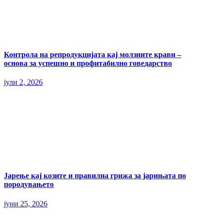
Контрола на репродукцијата кај молзните крави –
основа за успешно и профитабилно говедарство
јули 2, 2026
Јарење кај козите и правилна грижа за јарињата по
породувањето
јуни 25, 2026