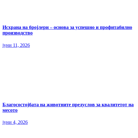
Исхрана на бројлери – основа за успешно и профитабилно
производство
јуни 11, 2026
Благосостојбата на животните предуслов за квалитетот на
месото
јуни 4, 2026