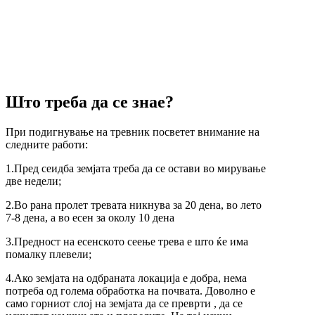
Што треба да се знае?
При подигнување на тревник посветет внимание на
следните работи:
1.Пред сеидба земјата треба да се остави во мирување
две недели;
2.Во рана пролет тревата никнува за 20 дена, во лето
7-8 дена, а во есен за околу 10 дена
3.Предност на есенското сеење трева е што ќе има
помалку плевели;
4.Ако земјата на одбраната локација е добра, нема
потреба од голема обработка на почвата. Доволно е
само горниот слој на земјата да се преврти , да се