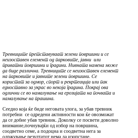
Тревниците претставуваат зелени површини и се
неизоставен елемент од парковите, јавни или
приватни површини и градини. Нивната намена може
да биде различна. Тревниците се неизоставен елемент
на парковите и јавните зелени површини. Се
користат за одмор, спорт и рекртеација или пак
едноставно за украс во некоја градина. Покрај ова
одлични се во намалување на ерозијата на почвата и
намалување на прашина.
Сеедно која ќе биде неговата улога, за убав тревник
потребни се одредени активности кои ќе овозможат
да се добие убав тревник. Доколку се посвети доволно
внимание,почнувајќи од избор на површина,
соодветно семе, а подоцна и соодветна нега за
одржување резултатот нема да изопстане.