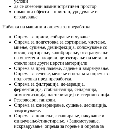
услови
да се обезбеди административен простор
помошни објекти – пристап, уредување и
оградување
Набавка на машини и опрема за преработка
Опрема за прием, собирање и чување.
Опрема за подготовка за сортирање, чистење,
миење, сушење, дезинфекција, обложување со
восок, сортирање, калибрирање, отстранување
на оштетени плодови, детектирање на метал и
стакло или други цврсти материјали.
Опрема за пред-ладење, ладење и замрзнување.
Опрема за сечење, мелење и останата опрема за
подготовка пред преработка.
Опрема за филтрација, де-аерација,
ферментација, стабилизација, сепарација,
хомогенизација, пастеризација и стерилизација.
Резервоари, танкови.
Опрема за конзервирање, сушење, десикација,
замрзнување.
Опрема за полнење, флаширање, пакување и
означување/етикетирање. • Зашеметување,
искрварување, опрема за горење и опрема за