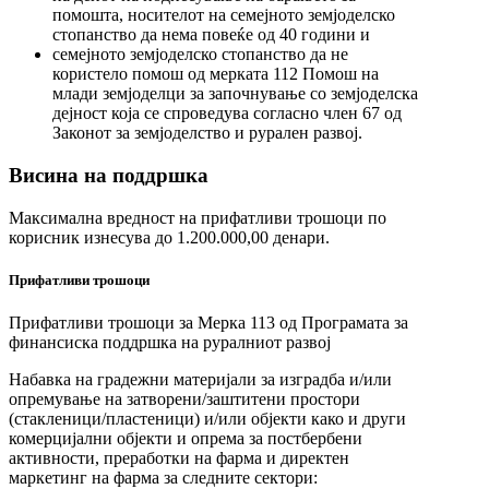
помошта, носителот на семејното земјоделско
стопанство да нема повеќе од 40 години и
семејното земјоделско стопанство да не
користело помош од мерката 112 Помош на
млади земјоделци за започнување со земјоделска
дејност која се спроведува согласно член 67 од
Законот за земјоделство и рурален развој.
Висина на поддршка
Максимална вредност на прифатливи трошоци по
корисник изнесува до 1.200.000,00 денари.
Прифатливи трошоци
Прифатливи трошоци за Мерка 113 од Програмата за
финансиска поддршка на руралниот развој
Набавка на градежни материјали за изградба и/или
опремување на затворени/заштитени простори
(стакленици/пластеници) и/или објекти како и други
комерцијални објекти и опрема за постбербени
активности, преработки на фарма и директен
маркетинг на фарма за следните сектори: