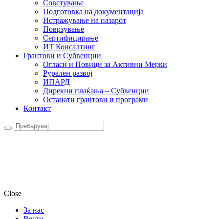
Советување
Подготовка на документација
Истражување на пазарот
Поврзување
Сертифицирање
ИТ Консалтинг
Грантови и Субвенции
Огласи и Повици за Активни Мерки
Рурален развој
ИПАРД
Дирекни плаќања – Субвенции
Останати грантови и програми
Контакт
Close
За нас
Вести