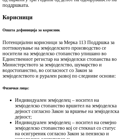
поддршката.
Корисници
Општа дефиниција за корисник
Потенцијални корисници за Mерка 113 Поддршка за
поттикнување на земјоделското производство се
носители на земјоделско стопанство упишано во
Единствениот регистар на земјоделски стопанства во
Министерството за земјоделство, шумарство и
водостопанство, во согласност со Закон за
земјоделството и рурален развој по следниве основи:
Физички лица:
Индивидуален земјоделeц – носител на
земјоделско стопанство вршител на земјоделска
дејност согласно Закон за вршење на земјоделска
дејност;
Индивидуален земјоделeц – носител на семејно
земјоделско стопанство кој се стекнал со статус
на осигуреник согласно Закон за пензиско и