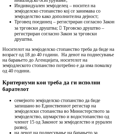
инвалидско осигурување;
Индивидуален земјоделeц – носител на
земјоделско стопанство кој се занимава со
земјоделство како дополнителна дејност;
Трговец поединец – регистриран согласно Закон
за трговски друштва;  Трговско друштво –
регистриран согласно Закон за трговски
друштва.
Носителот на земјоделско стопанство треба да биде на
возраст од 18 до 40 години. На денот на поднесување
на барањето до Агенцијата, носителот на
земјодлеското стопанство потребно е да има помалку
од 40 години.
Критериуми кои треба да ги исполни
барателот
семејното земјоделско стопанство да биде
запишано во Единствениот регистар на
земјоделски стопанства во Министерството за
земјоделство, шумарство и водостопанство од
членот 15 од Законот за земјоделство и рурален
развој,
на денот на поднесување на барањето за