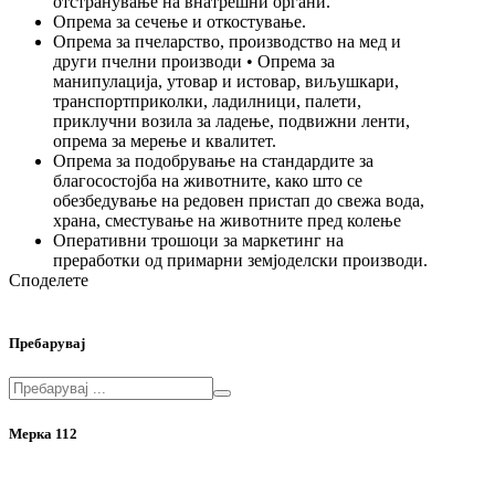
отстранување на внатрешни органи.
Опрема за сечење и откостување.
Опрема за пчеларство, производство на мед и
други пчелни производи • Опрема за
манипулација, утовар и истовар, виљушкари,
транспортприколки, ладилници, палети,
приклучни возила за ладење, подвижни ленти,
опрема за мерење и квалитет.
Опрема за подобрување на стандардите за
благосостојба на животните, како што се
обезбедување на редовен пристап до свежа вода,
храна, сместување на животните пред колење
Оперативни трошоци за маркетинг на
преработки од примарни земјоделски производи.
Споделете
Пребарувај
Мерка 112