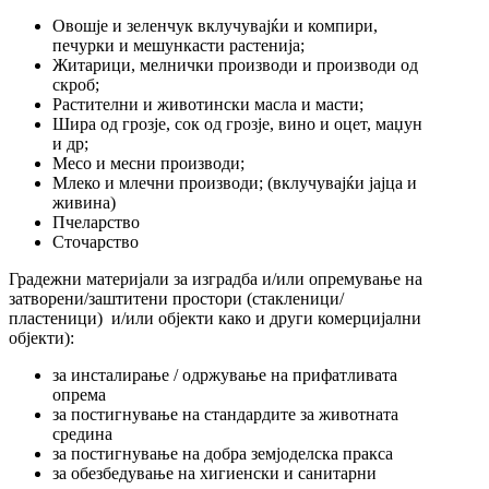
Овошје и зеленчук вклучувајќи и компири,
печурки и мешункасти растенија;
Житарици, мелнички производи и производи од
скроб;
Растителни и животински масла и масти;
Шира од грозје, сок од грозје, вино и оцет, маџун
и др;
Месо и месни производи;
Млеко и млечни производи; (вклучувајќи јајца и
живина)
Пчеларство
Сточарство
Градежни материјали за изградба и/или опремување на
затворени/заштитени простори (стакленици/
пластеници) и/или објекти како и други комерцијални
објекти):
за инсталирање / одржување на прифатливата
опрема
за постигнување на стандардите за животната
средина
за постигнување на добра земјоделска пракса
за обезбедување на хигиенски и санитарни