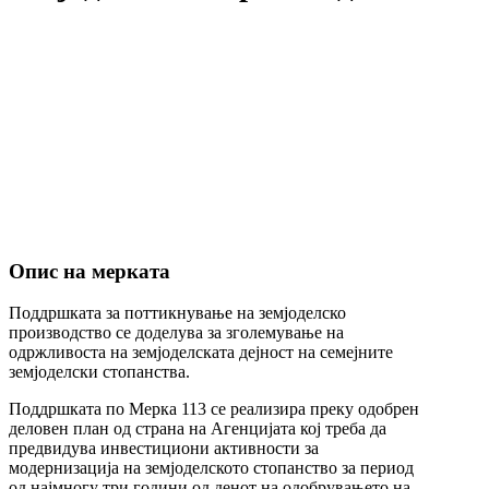
Опис на мерката
Поддршката за поттикнување на земјоделско
производство се доделува за зголемување на
одржливоста на земјоделската дејност на семејните
земјоделски стопанства.
Поддршката по Мерка 113 се реализира преку одобрен
деловен план од страна на Агенцијата кој треба да
предвидува инвестициони активности за
модернизација на земјоделското стопанство за период
од најмногу три години од денот на одобрувањето на