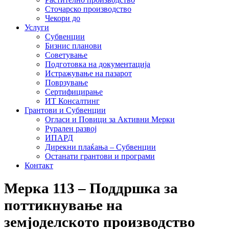
Сточарско производство
Чекори до
Услуги
Субвенции
Бизнис планови
Советување
Подготовка на документација
Истражување на пазарот
Поврзување
Сертифицирање
ИТ Консалтинг
Грантови и Субвенции
Огласи и Повици за Активни Мерки
Рурален развој
ИПАРД
Дирекни плаќања – Субвенции
Останати грантови и програми
Контакт
Мерка 113 – Поддршка за
поттикнување на
земјоделското производство