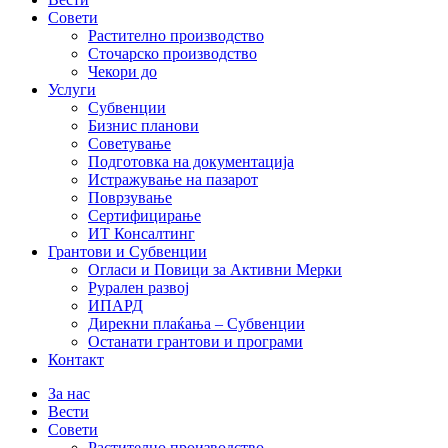
Совети
Растително производство
Сточарско производство
Чекори до
Услуги
Субвенции
Бизнис планови
Советување
Подготовка на документација
Истражување на пазарот
Поврзување
Сертифицирање
ИТ Консалтинг
Грантови и Субвенции
Огласи и Повици за Активни Мерки
Рурален развој
ИПАРД
Дирекни плаќања – Субвенции
Останати грантови и програми
Контакт
За нас
Вести
Совети
Растително производство