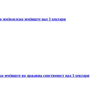
о земјоделско земјиште над 3 хектари
ско земјиште во државна сопственост над 3 хектари