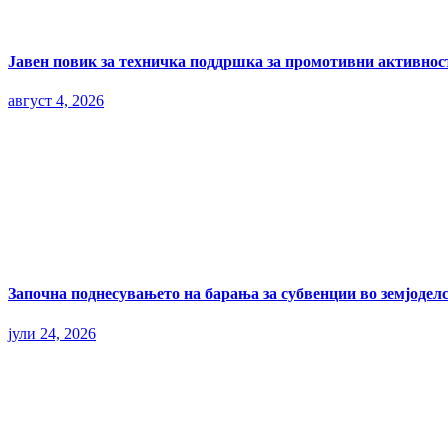
Јавен повик за техничка поддршка за промотивни активност
август 4, 2026
Започна поднесувањето на барања за субвенции во земјоделс
јули 24, 2026