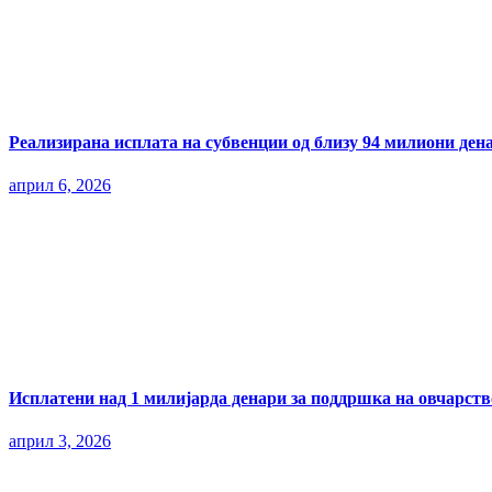
Реализирана исплата на субвенции од близу 94 милиони ден
април 6, 2026
Исплатени над 1 милијарда денари за поддршка на овчарств
април 3, 2026