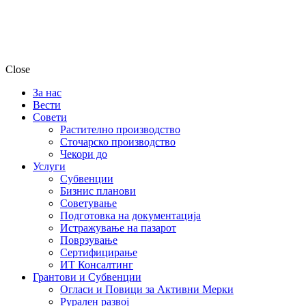
Close
За нас
Вести
Совети
Растително производство
Сточарско производство
Чекори до
Услуги
Субвенции
Бизнис планови
Советување
Подготовка на документација
Истражување на пазарот
Поврзување
Сертифицирање
ИТ Консалтинг
Грантови и Субвенции
Огласи и Повици за Активни Мерки
Рурален развој