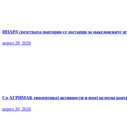
ИПАРД средствата повторно се достапни за македонските з
април 28, 2026
Со АГРИМАК евидентирај активности и имај целосна контр
април 20, 2026