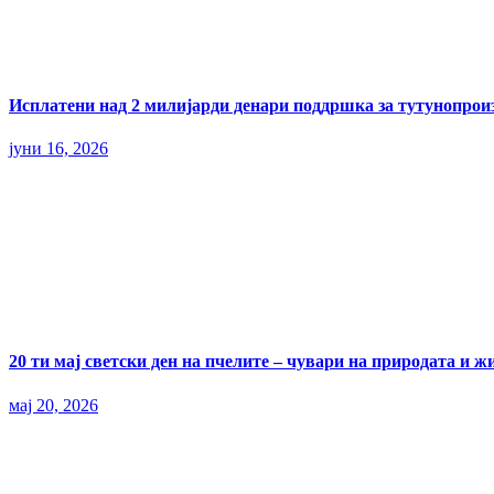
Исплатени над 2 милијарди денари поддршка за тутунопрои
јуни 16, 2026
20 ти мај светски ден на пчелите – чувари на природата и ж
мај 20, 2026