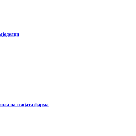
емјоделци
ола на твојата фарма