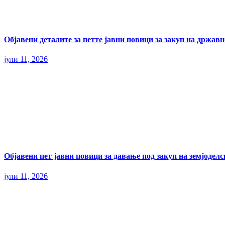
Објавени деталите за петте јавни повици за закуп на државн
јули 11, 2026
Објавени пет јавни повици за давање под закуп на земјодел
јули 11, 2026