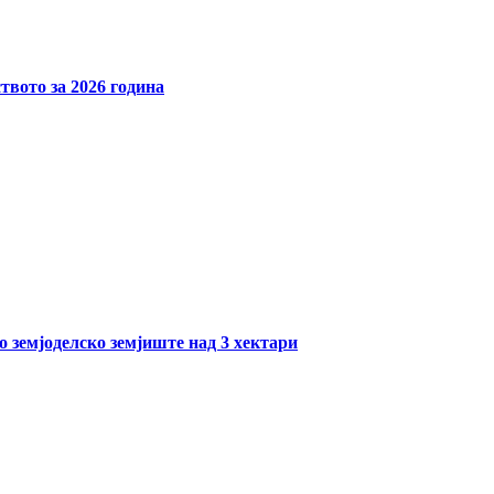
твото за 2026 година
о земјоделско земјиште над 3 хектари