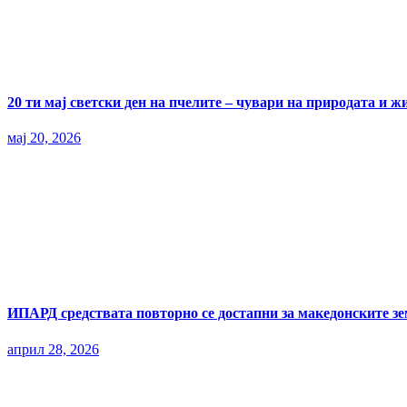
20 ти мај светски ден на пчелите – чувари на природата и ж
мај 20, 2026
ИПАРД средствата повторно се достапни за македонските з
април 28, 2026