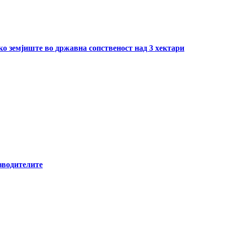
ско земјиште во државна сопственост над 3 хектари
зводителите