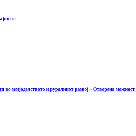
емјиште
и во земјоделството и руралниот развој – Отворена можност