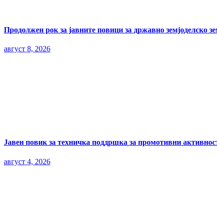
Продолжен рок за јавните повици за државно земјоделско з
август 8, 2026
Јавен повик за техничка поддршка за промотивни активност
август 4, 2026