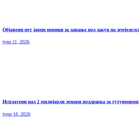
Објавени пет јавни повици за давање под закуп на земјодел
јули 11, 2026
Исплатени над 2 милијарди денари поддршка за тутунопрои
јуни 16, 2026