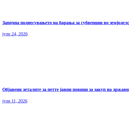
Започна поднесувањето на барања за субвенции во земјоделс
јули 24, 2026
Објавени деталите за петте јавни повици за закуп на државн
јули 11, 2026