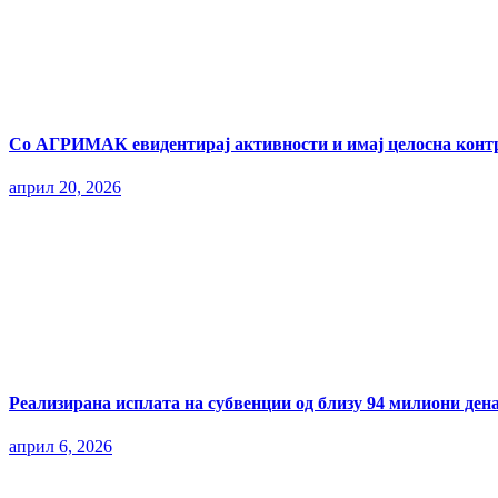
Со АГРИМАК евидентирај активности и имај целосна контр
април 20, 2026
Реализирана исплата на субвенции од близу 94 милиони ден
април 6, 2026