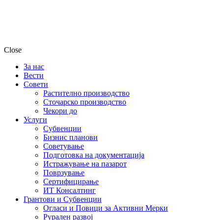
Close
За нас
Вести
Совети
Растително производство
Сточарско производство
Чекори до
Услуги
Субвенции
Бизнис планови
Советување
Подготовка на документација
Истражување на пазарот
Поврзување
Сертифицирање
ИТ Консалтинг
Грантови и Субвенции
Огласи и Повици за Активни Мерки
Рурален развој