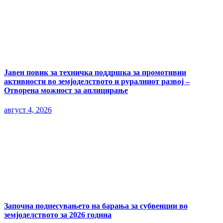
Јавен повик за техничка поддршка за промотивни
активности во земјоделството и руралниот развој –
Отворена можност за аплицирање
август 4, 2026
Започна поднесувањето на барања за субвенции во
земјоделството за 2026 година