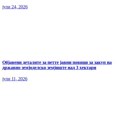
јули 24, 2026
Објавени деталите за петте јавни повици за закуп на
државно земјоделско земјиште над 3 хектари
јули 11, 2026