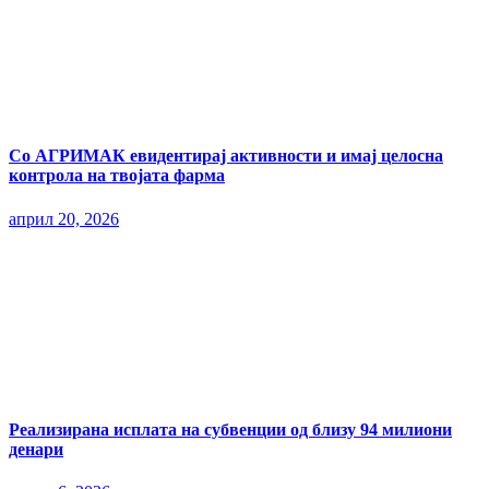
Со АГРИМАК евидентирај активности и имај целосна
контрола на твојата фарма
април 20, 2026
Реализирана исплата на субвенции од близу 94 милиони
денари