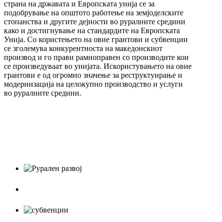
страна на државата и Европската унија се за
подобрување на општото работење на земјоделските
стопанства и другите дејности во руралните средини
како и достигнување на стандардите на Европската
Унија. Со користењето на овие грантови и субвенции
се зголемува конкурентноста на македонскиот
производ и го прави рамноправен со производите кои
се произведуваат во унијата. Искористувањето на овие
грантови е од огромно значење за реструктуирање и
модернизација на целокупно производство и услуги
во руралните средини.
Рурален развој
ИПАРД
Дирекни плаќања – Субвенции