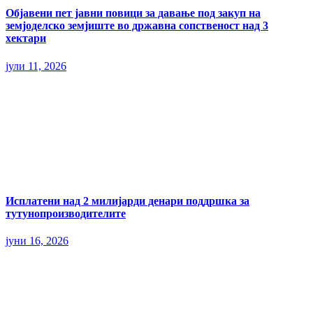
Објавени пет јавни повици за давање под закуп на
земјоделско земјиште во државна сопственост над 3
хектари
јули 11, 2026
Исплатени над 2 милијарди денари поддршка за
тутунопроизводителите
јуни 16, 2026