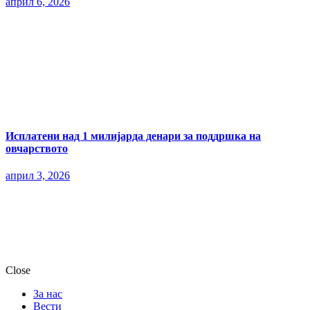
април 6, 2026
Исплатени над 1 милијарда денари за поддршка на
овчарството
април 3, 2026
Close
За нас
Вести