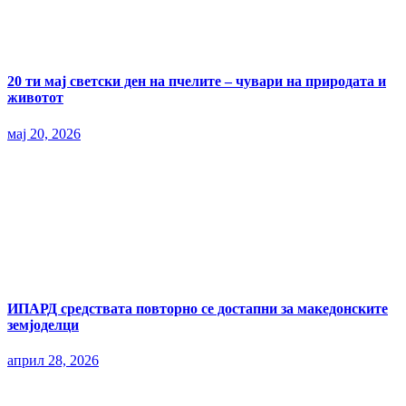
20 ти мај светски ден на пчелите – чувари на природата и
животот
мај 20, 2026
ИПАРД средствата повторно се достапни за македонските
земјоделци
април 28, 2026