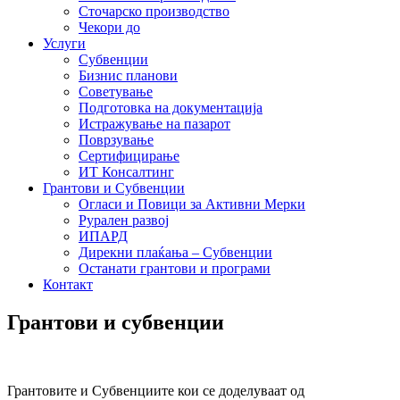
Сточарско производство
Чекори до
Услуги
Субвенции
Бизнис планови
Советување
Подготовка на документација
Истражување на пазарот
Поврзување
Сертифицирање
ИТ Консалтинг
Грантови и Субвенции
Огласи и Повици за Активни Мерки
Рурален развој
ИПАРД
Дирекни плаќања – Субвенции
Останати грантови и програми
Контакт
Грантови и субвенции
Грантовите и Субвенциите кои се доделуваат од