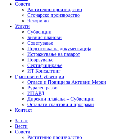
Совети
Растително производство
Сточарско производство
Чекори до
Услуги
Субвенции
Бизнис планови
Советување
Подготовка на документација
Истражување на пазарот
Поврзување
Сертифицирање
ИТ Консалтинг
Грантови и Субвенции
Огласи и Повици за Активни Мерки
Рурален развој
ИПАРД
Дирекни плаќања – Субвенции
Останати грантови и програми
Контакт
За нас
Вести
Совети
Растително производство