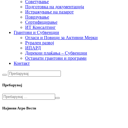
Советување
Подготовка на документација
Истражување на пазарот
Поврзување
Сертифицирање
ИТ Консалтинг
Грантови и Субвенции
Огласи и Повици за Активни Мерки
Рурален развој
ИПАРД
Дирекни плаќања – Субвенции
Останати грантови и програми
Контакт
Пребарувај
Најнови Агро Вести