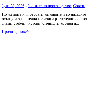
Јули 28, 2026
-
Растително производство
,
Совети
По жетвата или бербата, на нивите и во насадите
останува значителна количина растителни остатоци –
слама, стебла, листови, стрништа, корења и...
Прочитај повеќе