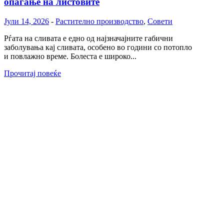
опаѓање на листовите
Јули 14, 2026
-
Растително производство
,
Совети
Рѓата на сливата е едно од најзначајните габични
заболувања кај сливата, особено во години со потопло
и повлажно време. Болеста е широко...
Прочитај повеќе