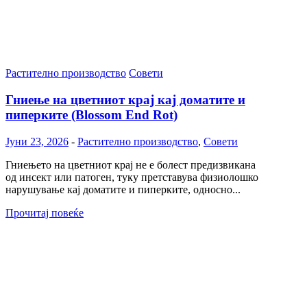
Растително производство
Совети
Гниење на цветниот крај кај доматите и
пиперките (Blossom End Rot)
Јуни 23, 2026
-
Растително производство
,
Совети
Гниењето на цветниот крај не е болест предизвикана
од инсект или патоген, туку претставува физиолошко
нарушување кај доматите и пиперките, односно...
Прочитај повеќе