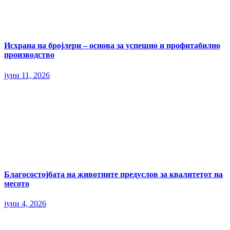
Исхрана на бројлери – основа за успешно и профитабилно
производство
јуни 11, 2026
Благосостојбата на животните предуслов за квалитетот на
месото
јуни 4, 2026