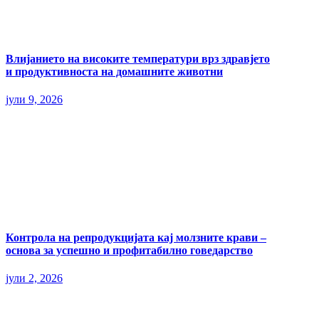
Влијанието на високите температури врз здравјето
и продуктивноста на домашните животни
јули 9, 2026
Контрола на репродукцијата кај молзните крави –
основа за успешно и профитабилно говедарство
јули 2, 2026