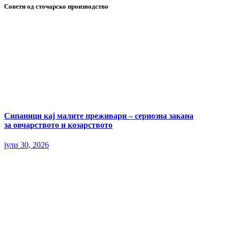
Совети од сточарско производство
Сипаници кај малите преживари – сериозна закана
за овчарството и козарството
јули 30, 2026