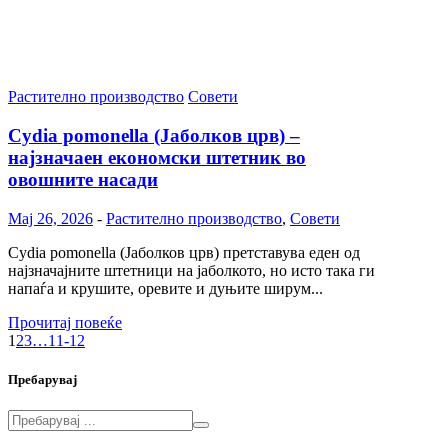
Растително производство
Совети
Cydia pomonella (Јаболков црв) –
најзначаен економски штетник во
овошните насади
Maj 26, 2026
-
Растително производство
,
Совети
Cydia pomonella (Јаболков црв) претставува еден од
најзначајните штетници на јаболкото, но исто така ги
напаѓа и крушите, оревите и дуњите ширум...
Прочитај повеќе
1
2
3
…
11-12
Пребарувај