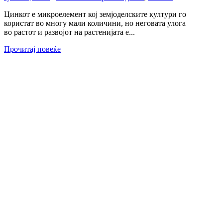
Цинкот е микроелемент кој земјоделските култури го
користат во многу мали количини, но неговата улога
во растот и развојот на растенијата е...
Прочитај повеќе