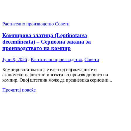
Растително производство
Совети
Компирова златица (Leptinotarsa
decemlineata) – Сериозна закана за
производството на компир
Јуни 9, 2026
-
Растително производство
,
Совети
Компировата златица е еден од најзначајните и
економски најштетни инсекти во производството на
компир. Овој штетник може да предизвика сериозни...
Прочитај повеќе