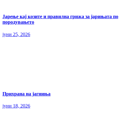
Јарење кај козите и правилна грижа за јарињата по
породувањето
јуни 25, 2026
Прихрана на јагниња
јуни 18, 2026