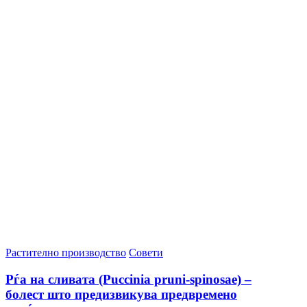
Растително производство
Совети
Рѓа на сливата (Puccinia pruni-spinosae) –
болест што предизвикува предвремено