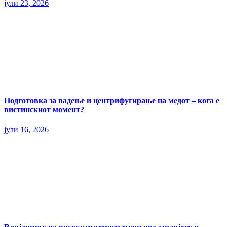
јули 23, 2026
Подготовка за вадење и центрифугирање на медот – кога е
вистинскиот момент?
јули 16, 2026