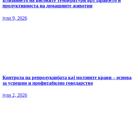
Влијанието на високите температури врз здравјето и
продуктивноста на домашните животни
јули 9, 2026
Контрола на репродукцијата кај молзните крави – основа
за успешно и профитабилно говедарство
јули 2, 2026