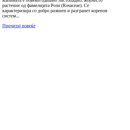
Капината е повеќегодишно листопадно, жбунесто
растение од фамилијата Рози (Rosaceae). Се
карактеризира со добро развиен и разгранет коренов
систем...
Прочитај повеќе