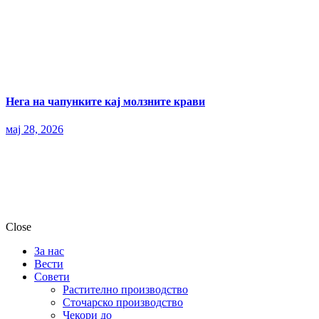
Нега на чапунките кај молзните крави
мај 28, 2026
Close
За нас
Вести
Совети
Растително производство
Сточарско производство
Чекори до