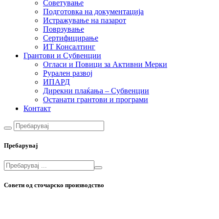
Советување
Подготовка на документација
Истражување на пазарот
Поврзување
Сертифицирање
ИТ Консалтинг
Грантови и Субвенции
Огласи и Повици за Активни Мерки
Рурален развој
ИПАРД
Дирекни плаќања – Субвенции
Останати грантови и програми
Контакт
Пребарувај
Совети од сточарско производство