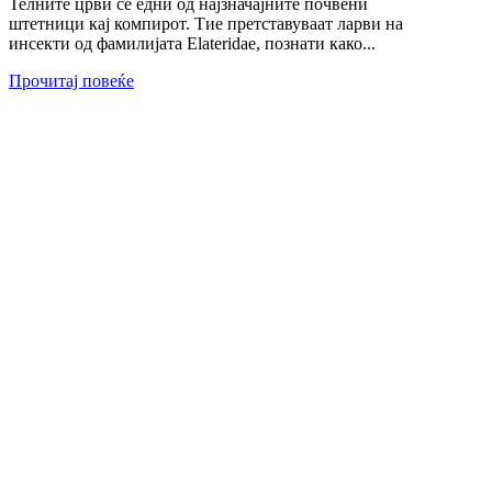
Телните црви се едни од најзначајните почвени
штетници кај компирот. Тие претставуваат ларви на
инсекти од фамилијата Elateridae, познати како...
Прочитај повеќе