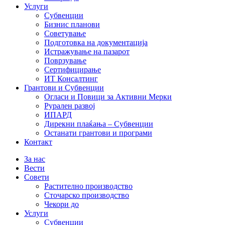
Услуги
Субвенции
Бизнис планови
Советување
Подготовка на документација
Истражување на пазарот
Поврзување
Сертифицирање
ИТ Консалтинг
Грантови и Субвенции
Огласи и Повици за Активни Мерки
Рурален развој
ИПАРД
Дирекни плаќања – Субвенции
Останати грантови и програми
Контакт
За нас
Вести
Совети
Растително производство
Сточарско производство
Чекори до
Услуги
Субвенции