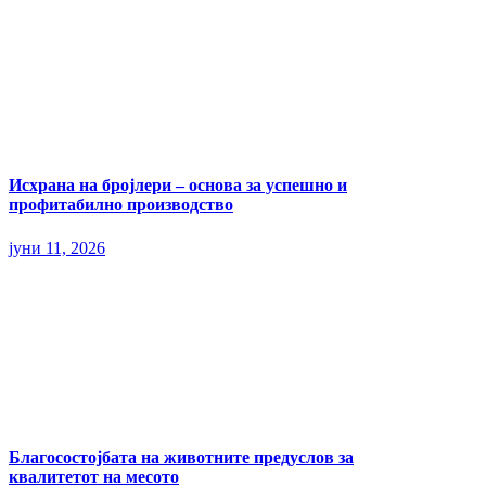
Исхрана на бројлери – основа за успешно и
профитабилно производство
јуни 11, 2026
Благосостојбата на животните предуслов за
квалитетот на месото