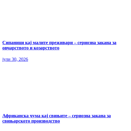
Сипаници кај малите преживари – сериозна закана за
овчарството и козарството
јули 30, 2026
Африканска чума кај свињите – сериозна закана за
свињарското производство