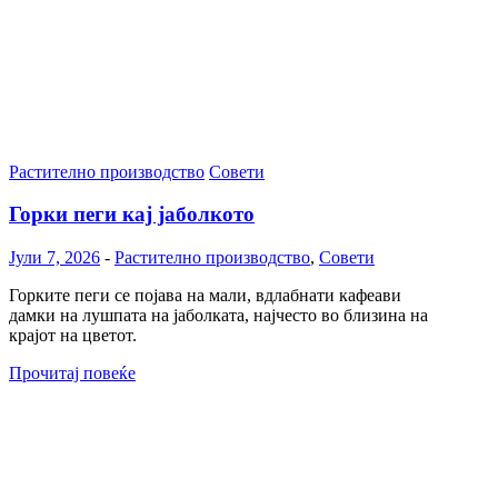
Растително производство
Совети
Горки пеги кај јаболкото
Јули 7, 2026
-
Растително производство
,
Совети
Горките пеги се појава на мали, вдлабнати кафеави
дамки на лушпата на јаболката, најчесто во близина на
крајот на цветот.
Прочитај повеќе