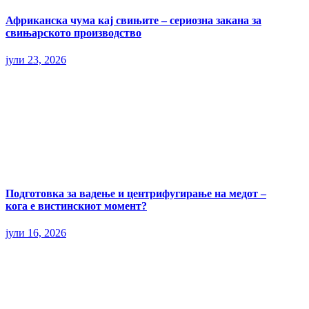
Африканска чума кај свињите – сериозна закана за
свињарското производство
јули 23, 2026
Подготовка за вадење и центрифугирање на медот –
кога е вистинскиот момент?
јули 16, 2026