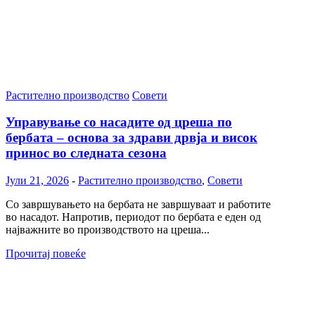
Растително производство
Совети
Управување со насадите од цреша по
бербата – основа за здрави дрвја и висок
принос во следната сезона
Јули 21, 2026
-
Растително производство
,
Совети
Со завршувањето на бербата не завршуваат и работите
во насадот. Напротив, периодот по бербата е еден од
најважните во производството на цреша...
Прочитај повеќе