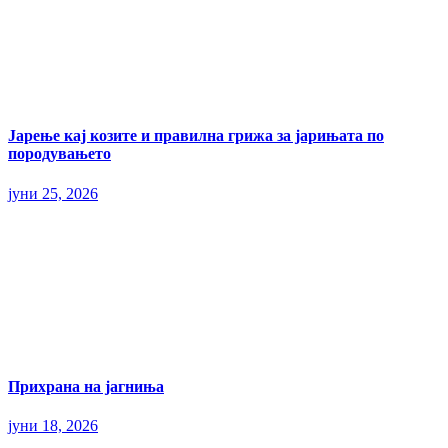
Јарење кај козите и правилна грижа за јарињата по
породувањето
јуни 25, 2026
Прихрана на јагниња
јуни 18, 2026