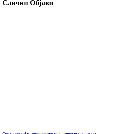
Слични Објави
Сипаници кај малите преживари – сериозна закана за