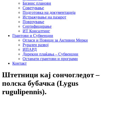
Бизнис планови
Советување
Подготовка на документација
Истражување на пазарот
Поврзување
Сертифицирање
ИТ Консалтинг
Грантови и Субвенции
Огласи и Повици за Активни Мерки
Рурален развој
ИПАРД
Дирекни плаќања – Субвенции
Останати грантови и програми
Контакт
Штетници кај сончогледот –
полска бубачка (Lygus
rugulipennis).