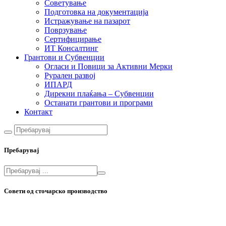
Советување
Подготовка на документација
Истражување на пазарот
Поврзување
Сертифицирање
ИТ Консалтинг
Грантови и Субвенции
Огласи и Повици за Активни Мерки
Рурален развој
ИПАРД
Дирекни плаќања – Субвенции
Останати грантови и програми
Контакт
Пребарувај
Совети од сточарско производство