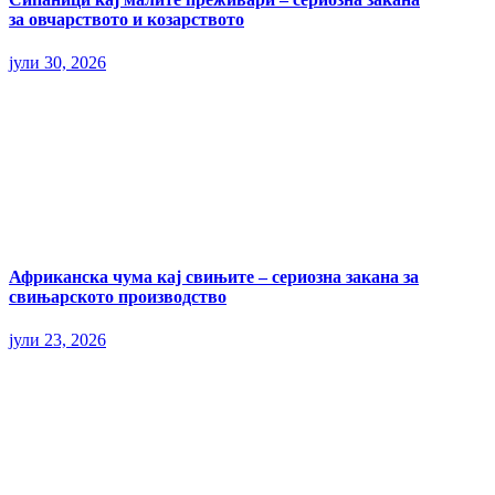
за овчарството и козарството
јули 30, 2026
Африканска чума кај свињите – сериозна закана за
свињарското производство
јули 23, 2026