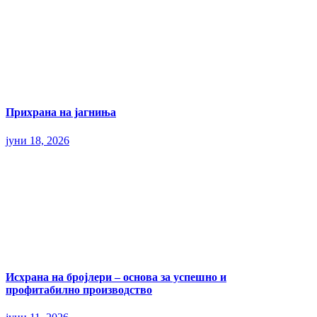
Прихрана на јагниња
јуни 18, 2026
Исхрана на бројлери – основа за успешно и
профитабилно производство