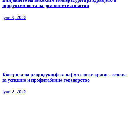
Влијанието на високите температури врз здравјето и
продуктивноста на домашните животни
јули 9, 2026
Контрола на репродукцијата кај молзните крави – основа
за успешно и профитабилно говедарство
јули 2, 2026