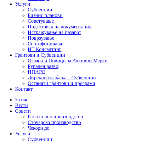
Услуги
Субвенции
Бизнис планови
Советување
Подготовка на документација
Истражување на пазарот
Поврзување
Сертифицирање
ИТ Консалтинг
Грантови и Субвенции
Огласи и Повици за Активни Мерки
Рурален развој
ИПАРД
Дирекни плаќања – Субвенции
Останати грантови и програми
Контакт
За нас
Вести
Совети
Растително производство
Сточарско производство
Чекори до
Услуги
Субвенции