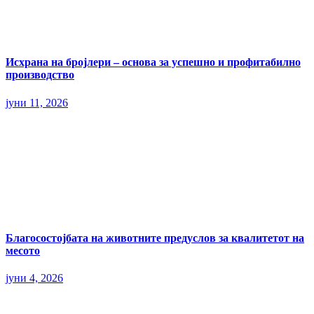
Исхрана на бројлери – основа за успешно и профитабилно
производство
јуни 11, 2026
Благосостојбата на животните предуслов за квалитетот на
месото
јуни 4, 2026