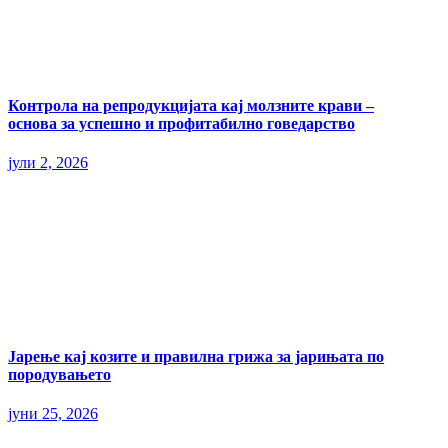
Контрола на репродукцијата кај молзните крави –
основа за успешно и профитабилно говедарство
јули 2, 2026
Јарење кај козите и правилна грижа за јарињата по
породувањето
јуни 25, 2026