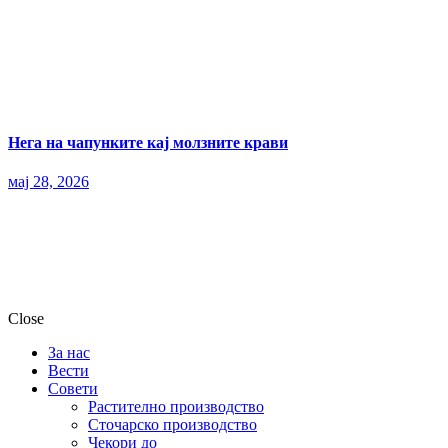
Нега на чапунките кај молзните крави
мај 28, 2026
Close
За нас
Вести
Совети
Растително производство
Сточарско производство
Чекори до