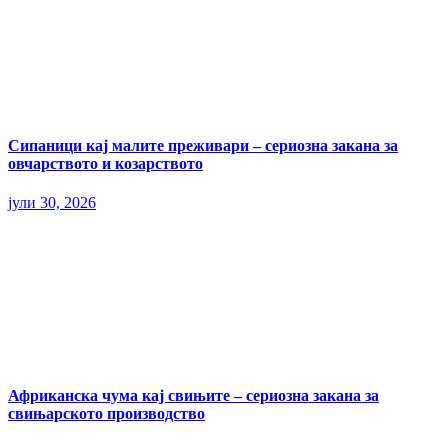
Сипаници кај малите преживари – сериозна закана за
овчарството и козарството
јули 30, 2026
Африканска чума кај свињите – сериозна закана за
свињарското производство