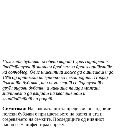
Полските бубачки, особено видот Lygus rugulipennis,
претставуваат значаен проблем за производителите
на сончоглед. Овие штетници може да оштетат и до
10% од приносот на зрното во некои години. Покрај
полската бубачка, на сончогледот се појавуваат и
други видови бубачки, а нивните напади можат
значително да влијаат на квалитетот и
квантитетот на родот.
Симптоми:
Најголемата штета предизвикана од овие
полски бубачки е при цветањето на растенијата и
созревањето на семките. Последиците од нивниот
напад се манифестираат преку: