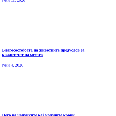
јуни 11, 2026
Благосостојбата на животните предуслов за
квалитетот на месото
јуни 4, 2026
Нега на чапунките кај молзните крави