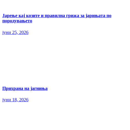
Јарење кај козите и правилна грижа за јарињата по
породувањето
јуни 25, 2026
Прихрана на јагниња
јуни 18, 2026