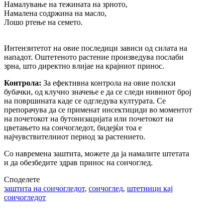
Намалување на тежината на зрното,
Намалена содржина на масло,
Лошо ртење на семето.
Интензитетот на овие последици зависи од силата на
нападот. Оштетеното растение произведува послаби
зрна, што директно влијае на крајниот принос.
Контрола:
За ефективна контрола на овие полски
бубачки, од клучно значење е да се следи нивниот број
на површината каде се одгледува културата. Се
препорачува да се применат инсектициди во моментот
на почетокот на бутонизацијата или почетокот на
цветањето на сончогледот, бидејќи тоа е
најчувствителниот период за растението.
Со навремена заштита, можете да ја намалите штетата
и да обезбедите здрав принос на сончоглед.
Споделете
заштита на сончогледот
,
сончоглед
,
штетници кај
сончогледот