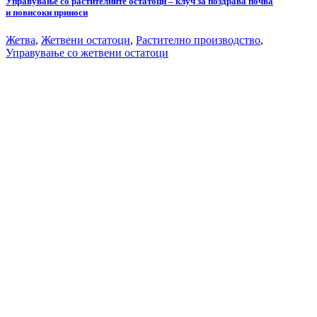
Управување со растителните остатоци – клуч за поздрава почва
и повисоки приноси
Жетва
,
Жетвени остатоци
,
Растително производство
,
Управување со жетвени остатоци