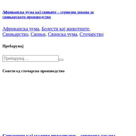
Африканска чума кај свињите – сериозна закана за
свињарското производство
Африканска чума
,
Болести кај животните
,
Свињарство
,
Свињи
,
Свинска чума
,
Сточарство
Пребарувај
Совети од сточарско производство
Сипаници кај малите преживари – сериозна закана