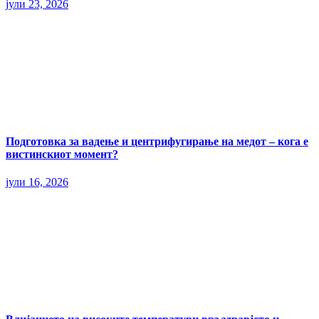
јули 23, 2026
Подготовка за вадење и центрифугирање на медот – кога е
вистинскиот момент?
јули 16, 2026