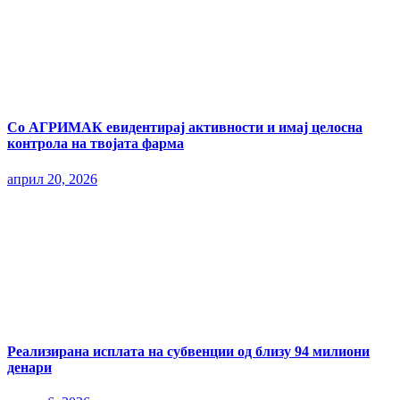
Со АГРИМАК евидентирај активности и имај целосна
контрола на твојата фарма
април 20, 2026
Реализирана исплата на субвенции од близу 94 милиони
денари