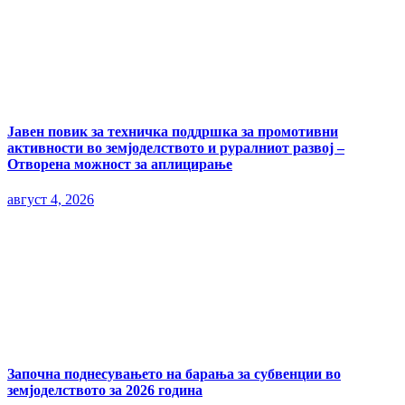
Јавен повик за техничка поддршка за промотивни
активности во земјоделството и руралниот развој –
Отворена можност за аплицирање
август 4, 2026
Започна поднесувањето на барања за субвенции во
земјоделството за 2026 година