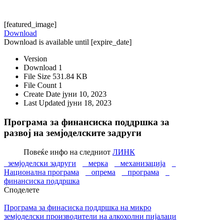
[featured_image]
Download
Download is available until [expire_date]
Version
Download
1
File Size
531.84 KB
File Count
1
Create Date
јуни 10, 2023
Last Updated
јуни 18, 2023
Програма за финансиска поддршка за
развој на земјоделските задруги
Повеќе инфо на следниот
ЛИНК
земјоделски задруги
мерка
механизација
Национална програма
опрема
програма
финансиска поддршка
Споделете
Програма за финасиска поддршка на микро
земјоделски производители на алкохолни пијалаци