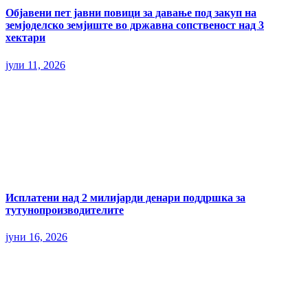
Објавени пет јавни повици за давање под закуп на
земјоделско земјиште во државна сопственост над 3
хектари
јули 11, 2026
Исплатени над 2 милијарди денари поддршка за
тутунопроизводителите
јуни 16, 2026