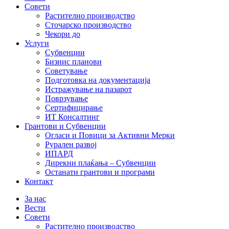
Совети
Растително производство
Сточарско производство
Чекори до
Услуги
Субвенции
Бизнис планови
Советување
Подготовка на документација
Истражување на пазарот
Поврзување
Сертифицирање
ИТ Консалтинг
Грантови и Субвенции
Огласи и Повици за Активни Мерки
Рурален развој
ИПАРД
Дирекни плаќања – Субвенции
Останати грантови и програми
Контакт
За нас
Вести
Совети
Растително производство