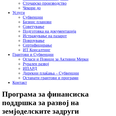
Сточарско производство
Чекори до
Услуги
Субвенции
Бизнис планови
Советување
Подготовка на документација
Истражување на пазарот
Поврзување
Сертифицирање
ИТ Консалтинг
Грантови и Субвенции
Огласи и Повици за Активни Мерки
Рурален развој
ИПАРД
Дирекни плаќања – Субвенции
Останати грантови и програми
Контакт
Програма за финансиска
поддршка за развој на
земјоделските задруги