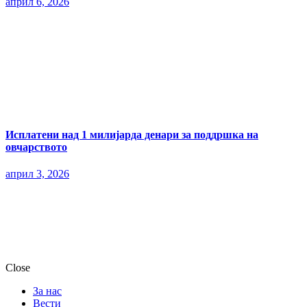
април 6, 2026
Исплатени над 1 милијарда денари за поддршка на
овчарството
април 3, 2026
Close
За нас
Вести