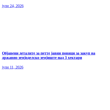
јули 24, 2026
Објавени деталите за петте јавни повици за закуп на
државно земјоделско земјиште над 3 хектари
јули 11, 2026