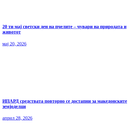
20 ти мај светски ден на пчелите – чувари на природата и
животот
мај 20, 2026
ИПАРД средствата повторно се достапни за македонските
земјоделци
април 28, 2026