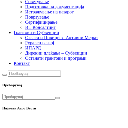
Советување
Подготовка на документација
Истражување на пазарот
Поврзување
Сертифицирање
ИТ Консалтинг
Грантови и Субвенции
Огласи и Повици за Активни Мерки
Рурален развој
ИПАРД
Дирекни плаќања – Субвенции
Останати грантови и програми
Контакт
Пребарувај
Најнови Агро Вести