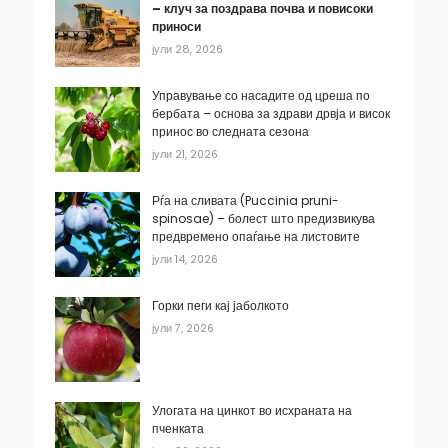
– клуч за поздрава почва и повисоки
приноси
јули 28, 2026
Управување со насадите од цреша по
бербата – основа за здрави дрвја и висок
принос во следната сезона
јули 21, 2026
Рѓа на сливата (Puccinia pruni-
spinosae) – болест што предизвикува
предвремено опаѓање на листовите
јули 14, 2026
Горки пеги кај јаболкото
јули 7, 2026
Улогата на цинкот во исхраната на
пченката