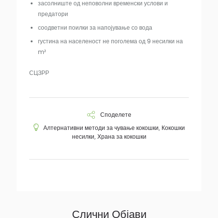
засолниште од неповолни временски услови и
предатори
соодветни поилки за напојување со вода
густина на населеност не поголема од 9 несилки на
m²
СЦЗРР
Споделете
Алтернативни методи за чување кокошки
,
Кокошки
несилки
,
Храна за кокошки
Слични Објави