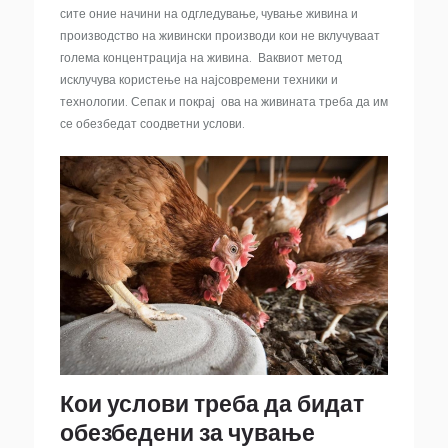
сите оние начини на одгледување, чување живина и
производство на живински производи кои не вклучуваат
голема концентрација на живина. Ваквиот метод
исклучува користење на најсовремени техники и
технологии. Сепак и покрај ова на живината треба да им
се обезбедат соодветни услови.
Кои услови треба да бидат
обезбедени за чување