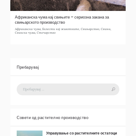
Африканска чума кај свињите – сериозна закана за
свињарското производство
Африканска чума
,
Болести кај животните
,
Свињарство
,
Свињи
,
Свинска чума
,
Сточарство
Пребарувај
Совети од растително производство
Управување со растителните остатоци