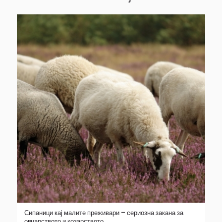
Сипаници кај малите преживари – сериозна закана за
овчарството и козарството