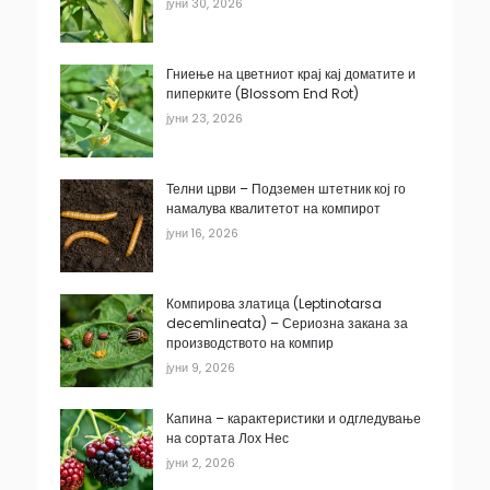
јуни 30, 2026
Гниење на цветниот крај кај доматите и
пиперките (Blossom End Rot)
јуни 23, 2026
Телни црви – Подземен штетник кој го
намалува квалитетот на компирот
јуни 16, 2026
Компирова златица (Leptinotarsa
decemlineata) – Сериозна закана за
производството на компир
јуни 9, 2026
Капина – карактеристики и одгледување
на сортата Лох Нес
јуни 2, 2026