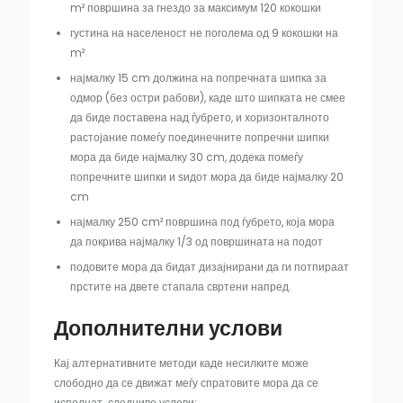
m² површина за гнездо за максимум 120 кокошки
густина на населеност не поголема од 9 кокошки на
m²
најмалку 15 cm должина на попречната шипка за
одмор (без остри рабови), каде што шипката не смее
да биде поставена над ѓубрето, и хоризонталното
растојание помеѓу поединечните попречни шипки
мора да биде најмалку 30 cm, додека помеѓу
попречните шипки и ѕидот мора да биде најмалку 20
cm
најмалку 250 cm² површина под ѓубрето, која мора
да покрива најмалку 1/3 од површината на подот
подовите мора да бидат дизајнирани да ги потпираат
прстите на двете стапала свртени напред.
Дополнителни услови
Кај алтернативните методи каде несилките може
слободно да се движат меѓу спратовите мора да се
исполнат следниве услови: