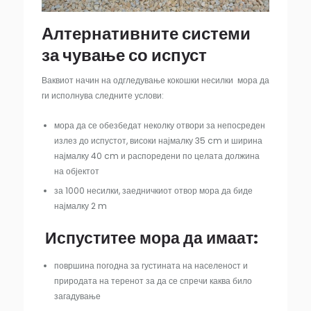
А
лтернативните системи
за
чување
со и
спуст
Ваквиот начин на одгледување кокошки несилки мора да
ги исполнува следните услови:
мора да се обезбедат неколку отвори за непосреден
излез до испустот, високи најмалку 35 cm и ширина
најмалку 40 cm и распоредени по целата должина
на објектот
за 1000 несилки, заедничкиот отвор мора да биде
најмалку 2 m
Испустите
е мора да имаат:
површина погодна за густината на населеност и
природата на теренот за да се спречи каква било
загадување