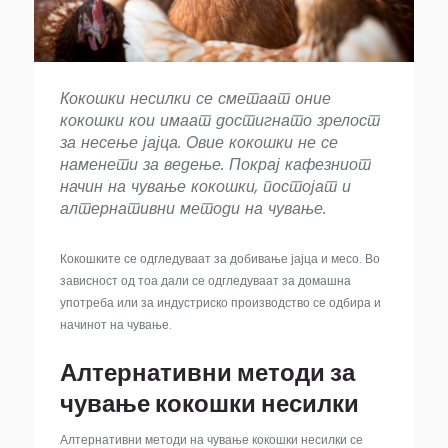
Кокошки несилки се сметаат оние
кокошки кои имаат достигнато зрелост
за несење јајца. Овие кокошки не се
наменети за ведење. Покрај кафезниот
начин на чување кокошки, постојат и
алтернативни методи на чување.
Кокошките се одгледуваат за добивање јајца и месо. Во
зависност од тоа дали се одгледуваат за домашна
употреба или за индустриско производство се одбира и
начинот на чување.
Алтернативни методи за
чување кокошки несилки
Алтернативни методи на чување кокошки несилки се