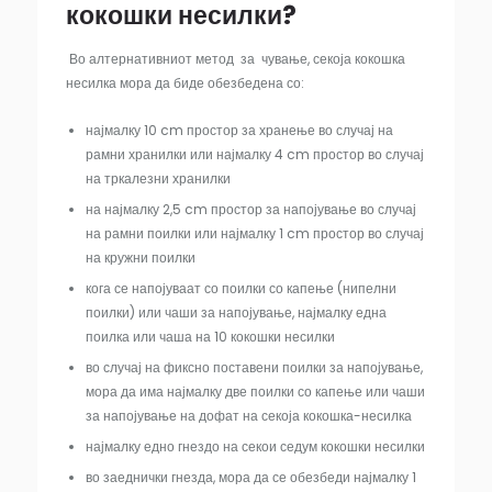
кокошки несилки?
Во алтернативниот метод за чување, секоја кокошка
несилка мора да биде обезбедена со:
најмалку 10 cm простор за хранење во случај на
рамни хранилки или најмалку 4 cm простор во случај
на тркалезни хранилки
на најмалку 2,5 cm простор за напојување во случај
на рамни поилки или најмалку 1 cm простор во случај
на кружни поилки
кога се напојуваат со поилки со капење (нипелни
поилки) или чаши за напојување, најмалку една
поилка или чаша на 10 кокошки несилки
во случај на фиксно поставени поилки за напојување,
мора да има најмалку две поилки со капење или чаши
за напојување на дофат на секоја кокошка-несилка
најмалку едно гнездо на секои седум кокошки несилки
во заеднички гнезда, мора да се обезбеди најмалку 1