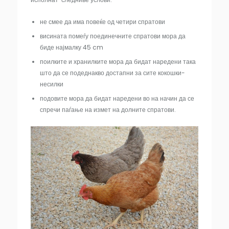
не смее да има повеќе од четири спратови
висината помеѓу поединечните спратови мора да
биде најмалку 45 cm
поилките и хранилките мора да бидат наредени така
што да се подеднакво достапни за сите кокошки-
несилки
подовите мора да бидат наредени во на начин да се
спречи паѓање на измет на долните спратови.