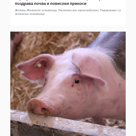
поздрава почва и повисоки приноси
Жетва
,
Жетвени остатоци
,
Растително производство
,
Управување со
жетвени остатоци