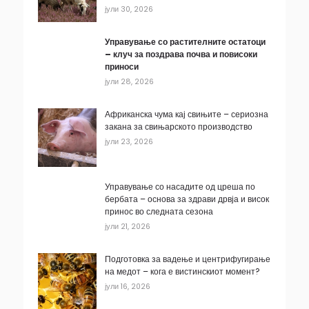
јули 30, 2026
Управување со растителните остатоци
– клуч за поздрава почва и повисоки
приноси
јули 28, 2026
Африканска чума кај свињите – сериозна
закана за свињарското производство
јули 23, 2026
Управување со насадите од цреша по
бербата – основа за здрави дрвја и висок
принос во следната сезона
јули 21, 2026
Подготовка за вадење и центрифугирање
на медот – кога е вистинскиот момент?
јули 16, 2026