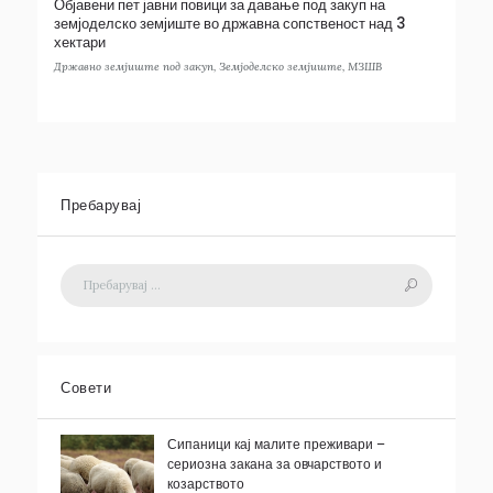
Објавени пет јавни повици за давање под закуп на
земјоделско земјиште во државна сопственост над 3
хектари
Државно земјиште под закуп
,
Земјоделско земјиште
,
МЗШВ
Пребарувај
Совети
Сипаници кај малите преживари –
сериозна закана за овчарството и
козарството