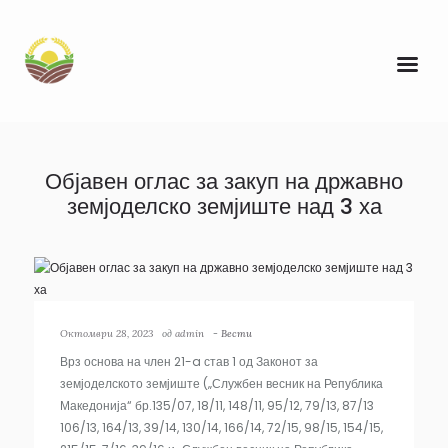
Објавен оглас за закуп на државно
земјоделско земјиште над 3 ха
Октомври 28, 2023
од
admin
-
Вести
Врз основа на член 21-a став 1 од Законот за
земјоделското земјиште („Службен весник на Република
Македонија“ бр.135/07, 18/11, 148/11, 95/12, 79/13, 87/13
106/13, 164/13, 39/14, 130/14, 166/14, 72/15, 98/15, 154/15,