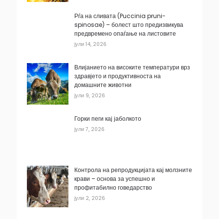
Рѓа на сливата (Puccinia pruni-
spinosae) – болест што предизвикува
предвремено опаѓање на листовите
јули 14, 2026
Влијанието на високите температури врз
здравјето и продуктивноста на
домашните животни
јули 9, 2026
Горки пеги кај јаболкото
јули 7, 2026
Контрола на репродукцијата кај молзните
крави – основа за успешно и
профитабилно говедарство
јули 2, 2026