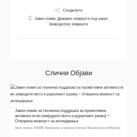
Споделете
Јавен повик
,
Државно земјиште под закуп
,
Земјоделско земјиште
Слични Објави
Јавен повик за техничка поддршка за промотивни
активности во земјоделството и руралниот развој –
Отворена можност за аплицирање
Јавен повик
,
МЗШВ
,
Програма за рурален развој
,
Финансиска поддршка