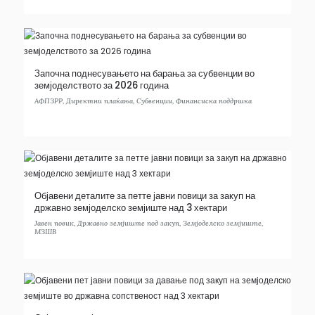
Започна поднесувањето на барања за субвенции во
земјоделството за 2026 година
АФПЗРР
,
Директни плаќања
,
Субвенции
,
Финансиска поддршка
Објавени деталите за петте јавни повици за закуп на
државно земјоделско земјиште над 3 хектари
Јавен повик
,
Државно земјиште под закуп
,
Земјоделско земјиште
,
МЗШВ