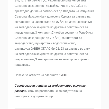
215/15, 7/16, 39/16 и „Службен весник на Република
Северна Македонија“ бр.161/19, 178/21 и 91/23), а по
претходно добиена согласност од Владата на Република
Северна Македонија и донесена Одлука за давање на
согласност на Јавен оглас бр.02/23 за давање во закуп
на земјоделско земјиште во државна сопственост за
површини над 3 хектари („Службен весник на Република
Северна Македонија“ бр.216/23), министерот за
земјоделство, шумарство и водостопанство,
распишува ЈАВЕН ОГЛАС бр.02/23 за давање во закуп
на земјоделско земјиште во државна сопственост за
површини над 3 хектари по пат на електронско јавно
наддавање.
Повеќе за огласот на следниот
ЛИНК
.
Советодавен центар за земјоделство и рурален
развој
ви стои на располагање за подготовка на
целокупната документација.