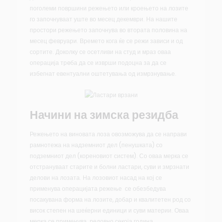
поголеми површини режењето или кроењето на лозите
го започнуваат уште во месец декември. На нашите
простори режењето започнува во втората половина на
месец февруари. Времето кога ќе се режи зависи и од
сортите. Доколку се осетливи на студ и мраз оваа
операција трeба да се изврши подоцна за да се
избегнат евентуални оштетувања од измрзнување.
Начини на зимска резидба
Режењето на виновата лоза овозможува да се направи
рамнотежа на надземниот дел (пенушката) со
подземниот дел (кореновиот систем). Со оваа мерка се
отстрануваат старите и болни ластари, суви и змрзнати
делови на лозата. На лозовиот насад на кој се
применува операцијата режење се обезбедува
посакувана форма на лозите, добар и квалитетен род со
висок степен на шеќерни единици и суви материи. Оваа
мерка се применува редовно секоја година.