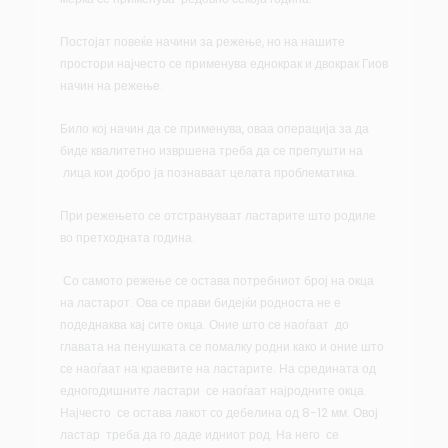
Постојат повеќе начини за режење, но на нашите
простори најчесто се применува еднокрак и двокрак Гиов
начин на режење.
Било кој начин да се применува, оваа операција за да
биде квалитетно извршена треба да се препушти на
лица кои добро ја познаваат целата проблематика.
При режењето се отстрануваат ластарите што родиле
во претходната година.
Со самото режење се остава потребниот број на окца
на ластарот. Ова се прави бидејќи родноста не е
подеднаква кај сите окца. Оние што се наоѓаат до
главата на пенушката се помалку родни како и оние што
се наоѓаат на краевите на ластарите. На средината од
едногодишните ластари се наоѓаат најродните окца.
Најчесто се остава лакот со дебелина од 8-12 мм. Овој
ластар треба да го даде идниот род. На него се