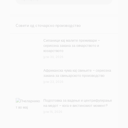
Совети од сточарско производство
Сипаници кај малите преживари –
сериозна закана за овчарството и
козарството
јули 30, 2026
Африканска чума кај свињите – сериозна
закана за свињарското производство
јули 23, 2026
Подготовка за вадење и центрифугирање
на медот – кога е вистинскиот момент?
јули 16, 2026