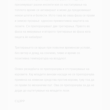
презимуваат разни инсекти кои со настапување на
топлото време се активираат и може да предизвикаат
некои штети и болести. Исто така во оваа фаза се прави
и зимско прскање односно превентивна заштита на
лозите. Се препорачуваат две третирања. Првото во
фаза на мирување и второто третирање во фаза кога
окцата ќе набабрат.
Третирањето се врши при поволни временски услови ,
без ветер и дожд, на сончево, тивко и време со
позитивна температура на воздухот.
Освен резидбата се препорачува и отстранување на
коровите. Кај младите винови насади не се препорачува
примена на хемиски средства против корови, туку тоа да
се прави по механички пат. Ова се препорачува за да не
дојде до оштетување на младите лози.
СЦЗРР