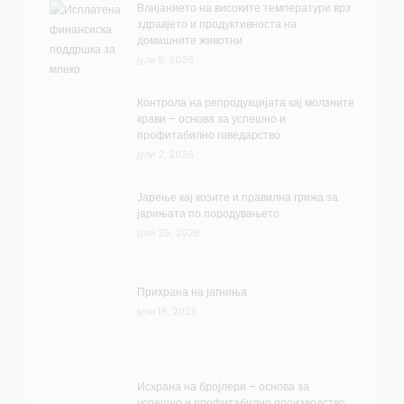
Влијанието на високите температури врз
здравјето и продуктивноста на
домашните животни
јули 9, 2026
Контрола на репродукцијата кај молзните
крави – основа за успешно и
профитабилно говедарство
јули 2, 2026
Јарење кај козите и правилна грижа за
јарињата по породувањето
јуни 25, 2026
Прихрана на јагниња
јуни 18, 2026
Исхрана на бројлери – основа за
успешно и профитабилно производство