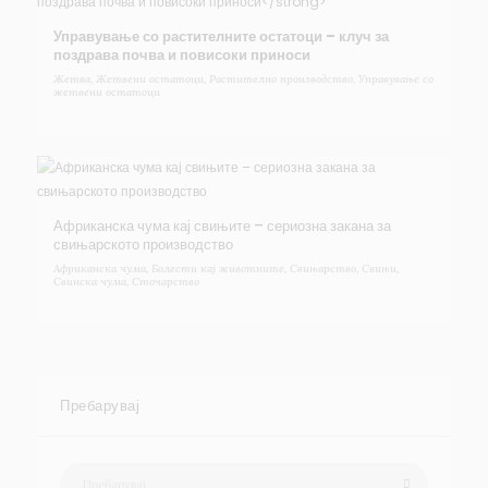
Управување со растителните остатоци – клуч за
поздрава почва и повисоки приноси
Жетва
,
Жетвени остатоци
,
Растително производство
,
Управување со
жетвени остатоци
Африканска чума кај свињите – сериозна закана за
свињарското производство
Африканска чума
,
Болести кај животните
,
Свињарство
,
Свињи
,
Свинска чума
,
Сточарство
Пребарувај