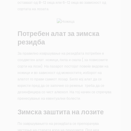
оставаат од 8-12 окца или 6-12 окца во зависност од
сортата на лозата.
Потребен алат за зимска
резидба
За правилно извршување на резидбата потребен е
соодветен алат: ножици, пила и скала ( за повисоките
сорти на лози). На пазарот постојат повеќе видови на
ножици и во зависност од можностите, изборот на
алатот го прави самиот лозар. Било кој алат да се
користи пред да се започне со режење треба да се
дезинфицира со чист алкохол. На тој начин се спречува
пренесување на евентуални болести.
Зимска заштита на лозите
По завршувањето на резидбата се препорачува
чистење на старата кора на пенушките. Под неа