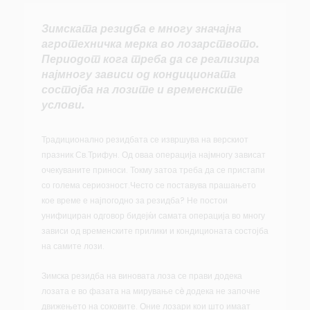
Зимската резидба е многу значајна
агротехничка мерка во лозарството.
Периодот кога треба да се реализира
најмногу зависи од кондиционата
состојба на лозите и временските
услови.
Традиционално резидбата се извршува на верскиот
празник Св.Трифун. Од оваа операција најмногу зависат
очекуваните приноси. Токму затоа треба да се пристапи
со голема сериозност.Често се поставува прашањето
кое време е најпогодно за резидба? Не постои
унифициран одговор бидејќи самата операција во многу
зависи од временските прилики и кондиционата состојба
на самите лози.
Зимска резидба на виновата лоза се прави додека
лозата е во фазата на мирување сè додека не започне
движењето на соковите. Оние лозари кои што имаат