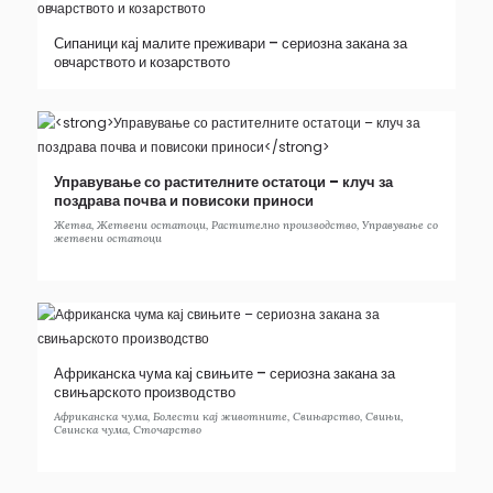
Сипаници кај малите преживари – сериозна закана за
овчарството и козарството
Управување со растителните остатоци – клуч за
поздрава почва и повисоки приноси
Жетва
,
Жетвени остатоци
,
Растително производство
,
Управување со
жетвени остатоци
Африканска чума кај свињите – сериозна закана за
свињарското производство
Африканска чума
,
Болести кај животните
,
Свињарство
,
Свињи
,
Свинска чума
,
Сточарство