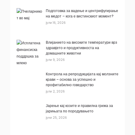
Подготовка за вадење и центрифугирање
на медот – кога е вистинскиот момент?
јули 16, 2026
Влијанието на високите температури врз
здравјето и продуктивноста на
домашните животни
јули 9, 2026
Контрола на репродукцијата кај молзните
крави – основа за успешно и
профитабилно говедарство
јули 2, 2026
Јарење кај козите и правилна грижа за
јарињата по породувањето
јуни 25, 2026