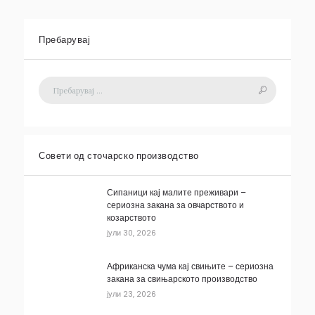
Пребарувај
Совети од сточарско производство
Сипаници кај малите преживари –
сериозна закана за овчарството и
козарството
јули 30, 2026
Африканска чума кај свињите – сериозна
закана за свињарското производство
јули 23, 2026