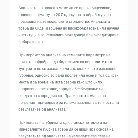
Анализата на почвата може да се прави сукцесивно,
годишно најмалку за 20% од вкупната обработувана
површина на земјоделското стопанство. Анализата
треба да биде извршена во високообразовна или научна
институција во Република Македонија или акредитирана
лабараторија.
Примерокот за анализа на хемиските параметри на
почвата најдобро е да биде земен во периодите кога
културите не се засеани или засадени и не е извршено
ѓубрење, односно во рана пролет или есен и тоа од исти
места и за време на иста сезона како што било
направено претходно, заради обезбедување на
соодветна споредливост. Правилното земање на
почвениот примерок е од голема важност за точноста на
резултатите од анализата.
Примената на ѓубривата од органско потекло и на
минералните ѓубрива треба да се врши врз основа на
резултатите од анализата на хемиските својства на