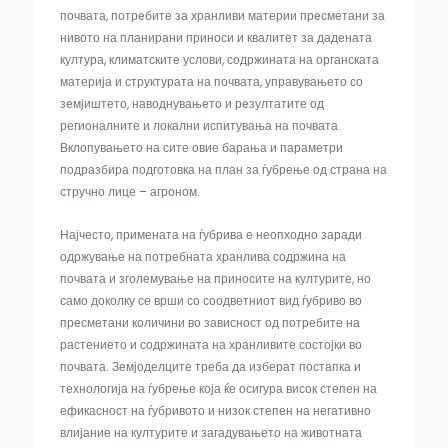
почвата, потребите за хранливи материи пресметани за
нивото на планирани приноси и квалитет за дадената
култура, климатските услови, содржината на органската
материја и структурата на почвата, управувањето со
земјиштето, наводнувањето и резултатите од
регионалните и локални испитувања на почвата.
Вклопувањето на сите овие барања и параметри
подразбира подготовка на план за ѓубрење од страна на
стручно лице – агроном.
Најчесто, примената на ѓубрива е неопходно заради
одржување на потребната хранлива содржина на
почвата и зголемување на приносите на културите, но
само доколку се врши со соодветниот вид ѓубриво во
пресметани количини во зависност од потребите на
растението и содржината на хранливите состојки во
почвата. Земјоделците треба да изберат постапка и
технологија на ѓубрење која ќе осигура висок степен на
ефикасност на ѓубривото и низок степен на негативно
влијание на културите и загадувањето на животната