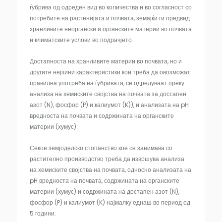
ѓубрива од одреден вид во количества и во согласност со
потребите на растенијата и почвата, земајќи ги предвид
хранливите неоргански и органските материи во почвата
и климатските услови во подрачјето.
Достапноста на хранливите материи во почвата, но и
другите нејзини карактеристики кои треба да овозможат
правилна употреба на ѓубривата, се одредуваат преку
анализа на хемиските својства на почвата за достапен
азот (N), фосфор (P) и калиумот (K)), и анализата на pH
вредноста на почвата и содржината на органските
материи (хумус).
Секое земјоделско стопанство кое се занимава со
растително производство треба да извршува анализа
на хемиските својства на почвата, односно анализата на
pH вредноста на почвата, содржината на органските
материи (хумус) и содржината на достапен азот (N),
фосфор (P) и калиумот (K) најмалку еднаш во период од
5 години.