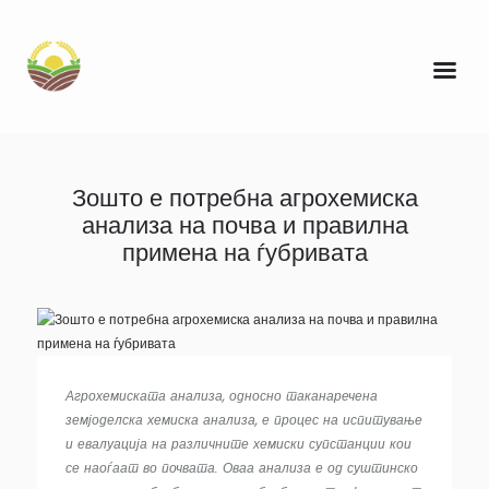
Зошто е потребна агрохемиска
анализа на почва и правилна
примена на ѓубривата
Агрохемиската анализа, односно таканаречена
земјоделска хемиска анализа, е процес на испитување
и евалуација на различните хемиски супстанции кои
се наоѓаат во почвата. Оваа анализа е од суштинско