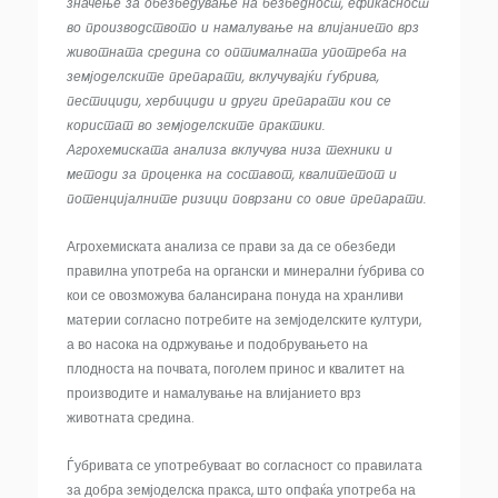
значење за обезбедување на безбедност, ефикасност
во производството и намалување на влијанието врз
животната средина со оптималната употреба на
земјоделските препарати, вклучувајќи ѓубрива,
пестициди, хербициди и други препарати кои се
користат во земјоделските практики.
Агрохемиската анализа вклучува низа техники и
методи за проценка на составот, квалитетот и
потенцијалните ризици поврзани со овие препарати.
Агрохемиската анализа се прави за да се обезбеди
правилна употреба на органски и минерални ѓубрива со
кои се овозможува балансирана понуда на хранливи
материи согласно потребите на земјоделските култури,
а во насока на одржување и подобрувањето на
плодноста на почвата, поголем принос и квалитет на
производите и намалување на влијанието врз
животната средина.
Ѓубривата се употребуваат во согласност со правилата
за добра земјоделска пракса, што опфаќа употреба на