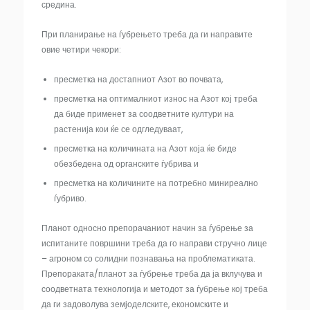
средина.
При планирање на ѓубрењето треба да ги направите
овие четири чекори:
пресметка на достапниот Азот во почвата,
пресметка на оптималниот износ на Азот кој треба
да биде применет за соодветните култури на
растенија кои ќе се одгледуваат,
пресметка на количината на Азот која ќе биде
обезбедена од органските ѓубрива и
пресметка на количините на потребно миниреално
ѓубриво.
Планот односно препорачаниот начин за ѓубрење за
испитаните површини треба да го направи стручно лице
– агроном со солидни познавања на проблематиката.
Препораката/планот за ѓубрење треба да ја вклучува и
соодветната технологија и методот за ѓубрење кој треба
да ги задоволува земјоделските, економските и