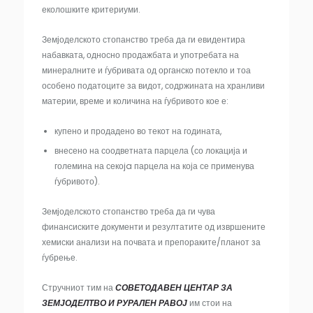
еколошките критериуми.
Земјоделското стопанство треба да ги евидентира
набавката, односно продажбата и употребата на
минералните и ѓубривата од органско потекло и тоа
особено податоците за видот, содржината на хранливи
материи, време и количина на ѓубривото кое е:
купено и продадено во текот на годината,
внесено на соодветната парцела (со локација и
големина на секоja парцела на која се применува
ѓубривото).
Земјоделското стопанство треба да ги чува
финансиските документи и резултатите од извршените
хемиски анализи на почвата и препораките/планот за
ѓубрење.
Стручниот тим на
СОВЕТОДАВЕН ЦЕНТАР ЗА
ЗЕМЈОДЕЛТВО И РУРАЛЕН РАВОЈ
им стои на