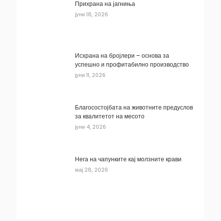
Прихрана на јагниња
јуни 18, 2026
Исхрана на бројлери – основа за
успешно и профитабилно производство
јуни 11, 2026
Благосостојбата на животните предуслов
за квалитетот на месото
јуни 4, 2026
Нега на чапунките кај молзните крави
мај 28, 2026