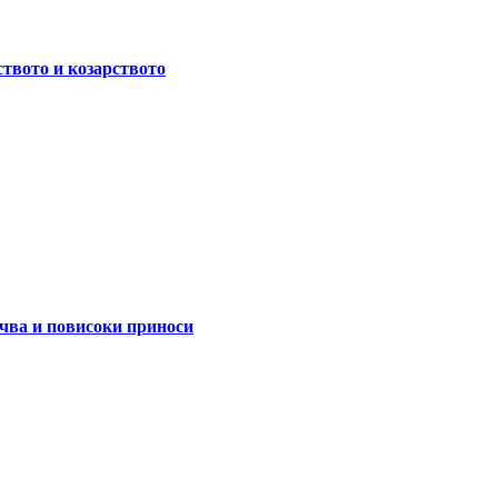
ството и козарството
очва и повисоки приноси