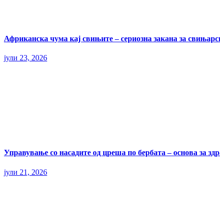
Африканска чума кај свињите – сериозна закана за свињарс
јули 23, 2026
Управување со насадите од цреша по бербата – основа за здр
јули 21, 2026