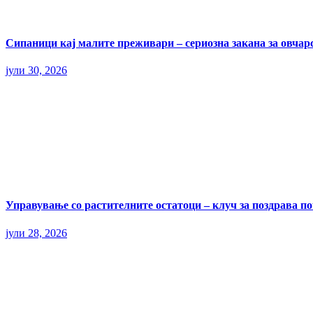
Сипаници кај малите преживари – сериозна закана за овчар
јули 30, 2026
Управување со растителните остатоци – клуч за поздрава п
јули 28, 2026