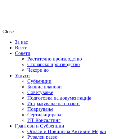
Close
За нас
Вести
Совети
Растително производство
Сточарско производство
Чекори до
Услуги
Субвенции
Бизнис планови
Советување
Подготовка на документација
Истражување на пазарот
Поврзување
Сертифицирање
ИТ Консалтинг
Грантови и Субвенции
Огласи и Повици за Активни Мерки
Рурален развој