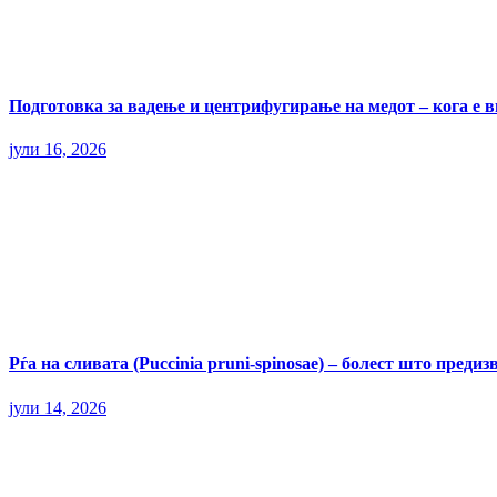
Подготовка за вадење и центрифугирање на медот – кога е 
јули 16, 2026
Рѓа на сливата (Puccinia pruni-spinosae) – болест што пред
јули 14, 2026