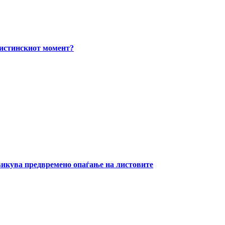
вистинскиот момент?
извикува предвремено опаѓање на листовите