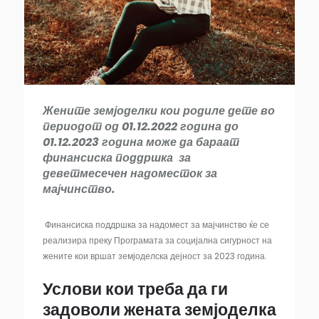
Жените земјоделки кои родиле дете во
периодот од 01.12.2022 година до
01.12.2023 година може да бараат
финансиска поддршка за
деветмесечен надоместок за
мајчинство.
Финансиска поддршка за надомест за мајчинство ќе се
реализира преку Програмата за социјална сигурност на
жените кои вршат земјоделска дејност за 2023 година.
Услови кои треба да ги
задоволи жената земјоделка