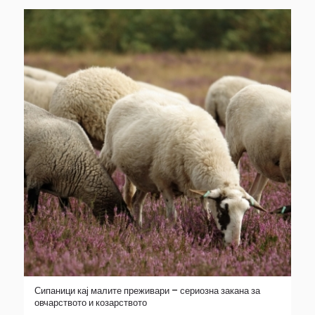
Сипаници кај малите преживари – сериозна закана за
овчарството и козарството