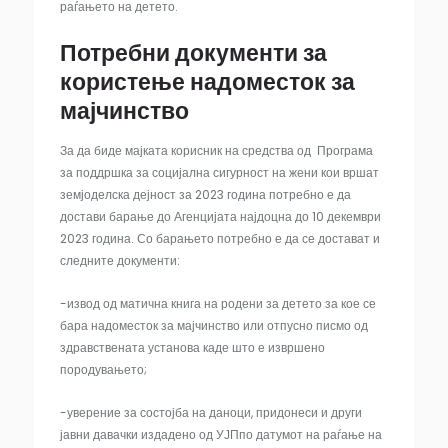
раѓањето на детето.
Потребни документи за
користење надоместок за
мајчинство
За да биде мајката корисник на средства од Програма
за поддршка за социјална сигурност на жени кои вршат
земјоделска дејност за 2023 година потребно е да
достави барање до Агенцијата најдоцна до 10 декември
2023 година. Со барањето потребно е да се достават и
следните документи:
-извод од матична книга на родени за детето за кое се
бара надоместок за мајчинство или отпусно писмо од
здравствената установа каде што е извршено
породувањето;
-уверение за состојба на даноци, придонеси и други
јавни давачки издадено од УЈПпо датумот на раѓање на