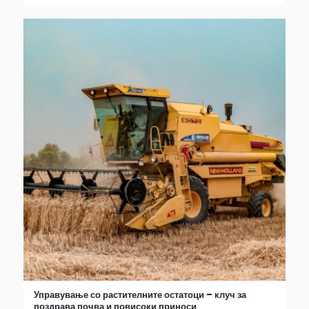
Управување со растителните остатоци – клуч за
поздрава почва и повисоки приноси