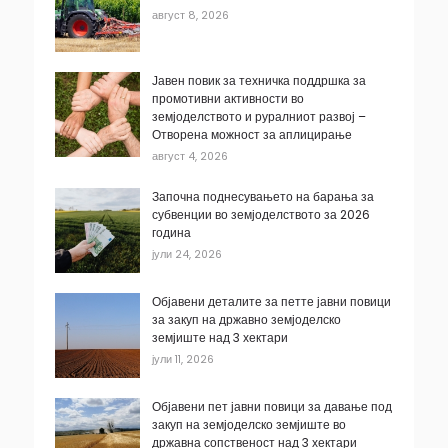
август 8, 2026
Јавен повик за техничка поддршка за
промотивни активности во
земјоделството и руралниот развој –
Отворена можност за аплицирање
август 4, 2026
Започна поднесувањето на барања за
субвенции во земјоделството за 2026
година
јули 24, 2026
Објавени деталите за петте јавни повици
за закуп на државно земјоделско
земјиште над 3 хектари
јули 11, 2026
Објавени пет јавни повици за давање под
закуп на земјоделско земјиште во
државна сопственост над 3 хектари