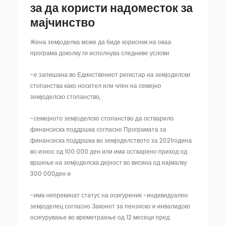
за да користи надоместок за
мајчинство
Жена земјоделка може да биде корисник на оваа
програма доколку ги исполнува следниве услови:
-е запишана во Единствениот регистар на земјоделски
стопанства како носител или член на семејно
земјоделско стопанство,
-семејното земјоделско стопанство да остварило
финансиска поддршка согласно Програмата за
финансиска поддршка во земјоделството за 2021година
во износ од 100 000 ден или има остварено приход од
вршење на земјоделска дејност во висина од најмалку
300 000ден и
-има непрекинат статус на осигуреник -индивидуален
земјоделец согласно Законот за пензиско и инвалидско
осигурување во времетраење од 12 месеци пред