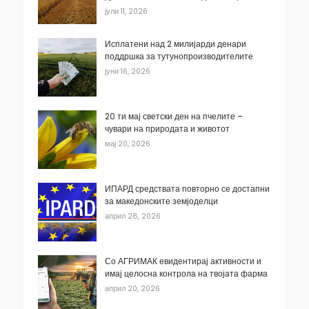
јули 11, 2026
Исплатени над 2 милијарди денари
поддршка за тутунопроизводителите
јуни 16, 2026
20 ти мај светски ден на пчелите –
чувари на природата и животот
мај 20, 2026
ИПАРД средствата повторно се достапни
за македонските земјоделци
април 28, 2026
Со АГРИМАК евидентирај активности и
имај целосна контрола на твојата фарма
април 20, 2026