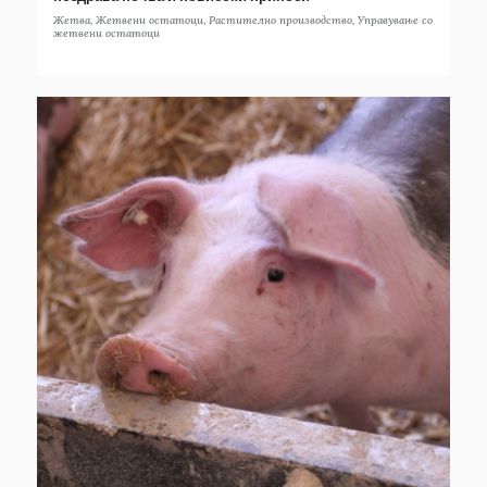
Жетва
,
Жетвени остатоци
,
Растително производство
,
Управување со
жетвени остатоци