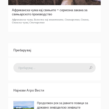
Африканска чума кај свињите – сериозна закана за
свињарското производство
Африканска чума
,
Болести кај животните
,
Свињарство
,
Свињи
,
Свинска чума
,
Сточарство
Пребарувај
Најнови Агро Вести
Продолжен рок за јавните повици за
државно земјоделско земјиште