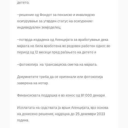
детето;
-решение од Фондот за пензиско и инвалидско
осигурување за утврден статус на осигуреник-
индивидуален земјоделец;
-потврда издадена од Агенцијата за вработување дека
мајката не била вработена во редовен работен однос во
период од 12 месеци пред раѓањето на детето и
-фотокопија на трансакциска сметка на мајката.
Докумнетите треба да се оригинали или фотокопија
заверена на нотар.
Финансиската поддршка е во износ од 81 000 денари.
Исплатата на срдствата ја врши Агенцијата, врз основа
на донесено решение, најдоцна до 25 декември 2023
година.