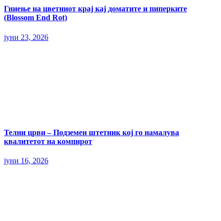
Гниење на цветниот крај кај доматите и пиперките
(Blossom End Rot)
јуни 23, 2026
Телни црви – Подземен штетник кој го намалува
квалитетот на компирот
јуни 16, 2026