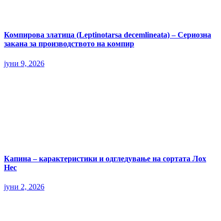
Компирова златица (Leptinotarsa decemlineata) – Сериозна
закана за производството на компир
јуни 9, 2026
Капина – карактеристики и одгледување на сортата Лох
Нес
јуни 2, 2026