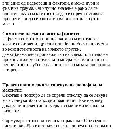
влијание од надворешни фактори, а може дури и
физичка траума. Од клучно значење е рано да се
идентификува маститисот за да се спречи неговата
прогресија и да се заштити квалитетот на козјото
млеко.
Симптоми на маститисот кај козите:
Најчести симптоми при појавата на маститис кај
козите се отечени, црвени или болни боски, промени
во конзистентноста на млекото (грутки,
дамки),намалено производство на млеко или целосен
прекин, зголемена телесна температура или знаци на
непријатност, губење на апетитот на козата или општа
летаргија.
Превентивни мерки за спречување на појава на
маститис
Секогаш е подобро да се спречи отколку да се лекува
кога станува збор за козјиот маститис. Еве неколку
докажани превентивни мерки за минимизирање на
ризикот:
Одржувајте строги хигиенски практики: Обезбедете
чистота во објектот за молзење, на опремата и фармата