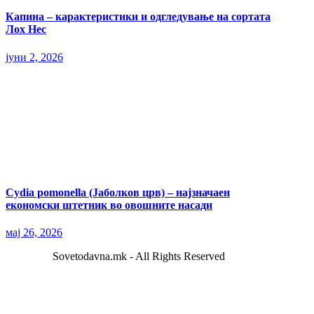
Капина – карактеристики и одгледување на сортата
Лох Нес
јуни 2, 2026
Cydia pomonella (Јаболков црв) – најзначаен
економски штетник во овошните насади
мај 26, 2026
Sovetodavna.mk - All Rights Reserved