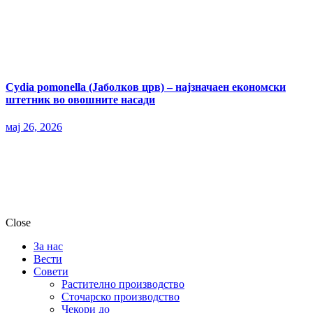
Cydia pomonella (Јаболков црв) – најзначаен економски
штетник во овошните насади
мај 26, 2026
Close
За нас
Вести
Совети
Растително производство
Сточарско производство
Чекори до