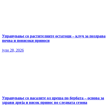
Управување со растителните остатоци – клуч за поздрава
почва и повисоки приноси
јули 28, 2026
Управување со насадите од цреша по бербата – основа за
здрави дрвја и висок принос во следната сезона