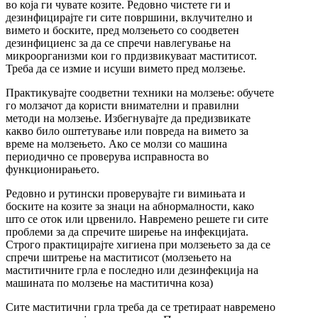
во која ги чувате козите. Редовно чистете ги и
дезинфицирајте ги сите површини, вклучително и
вимето и боските, пред молзењето со соодветен
дезинфициенс за да се спречи навлегување на
микроорганизми кои го прдизвикуваат маститисот.
Треба да се измие и исуши вимето пред молзење.
Практикувајте соодветни техники на молзење: обучете
го молзачот да користи внимателни и правилни
методи на молзење. Избегнувајте да предизвикате
какво било оштетување или повреда на вимето за
време на молзењето. Ако се молзи со машина
периодично се проверува исправноста во
функционирањето.
Редовно и рутински проверувајте ги вимињата и
боските на козите за знаци на абнормалности, како
што се оток или црвенило. Навремено решете ги сите
проблеми за да спречите ширење на инфекцијата.
Строго практицирајте хигиена при молзењето за да се
спречи шитрење на маститисот (молзењето на
маститичните грла е последно или дезинфекција на
машината по молзење на маститична коза)
Сите маститични грла треба да се третираат навремено