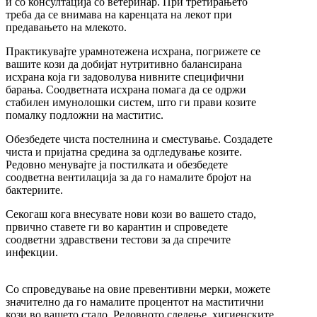
и со консултација со ветеринар. При третирањето
треба да се внимава на каренцата на лекот при
предавањето на млекото.
Практикувајте урамнотежена исхрана, погрижете се
вашите кози да добијат нутритивно балансирана
исхрана која ги задоволува нивните специфични
барања. Соодветната исхрана помага да се одржи
стабилен имунолошки систем, што ги прави козите
помалку подложни на маститис.
Обезбедете чиста постелнина и сместување. Создадете
чиста и пријатна средина за одгледување козите.
Редовно менувајте ја постилката и обезбедете
соодветна вентилација за да го намалите бројот на
бактериите.
Секогаш кога внесувате нови кози во вашето стадо,
првично ставете ги во карантин и спроведете
соодветни здравствени тестови за да спречите
инфекции.
Со спроведување на овие превентивни мерки, можете
значително да го намалите процентот на маститични
кози во вашето стадо. Редовното следење, хигиенските