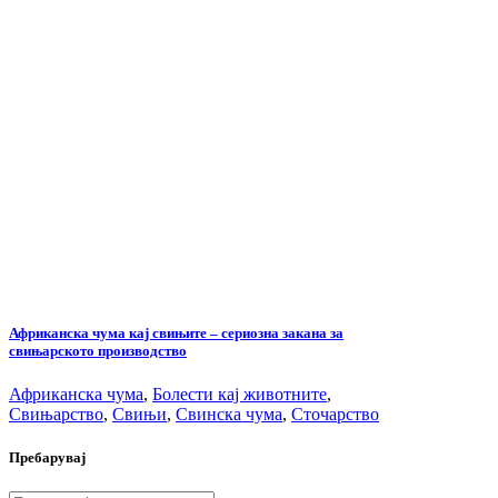
Африканска чума кај свињите – сериозна закана за
свињарското производство
Африканска чума
,
Болести кај животните
,
Свињарство
,
Свињи
,
Свинска чума
,
Сточарство
Пребарувај