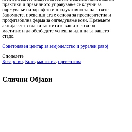
практики и правилното управување се клучни за
одржување на здравјето и продуктивноста на козите.
Запомнете, превенцијата е основа за просперитетна и
профитабилна фарма за одгледување кози. Преземете
акција сега за да ги заштитите вашите кози од
маститис и да обезбедите успешна иднина за вашето
стадо.
Советодавен центар за земјоделство и рурален равој
Споделете
Козарство
,
Кози
,
маститис
,
превентива
Слични Објави