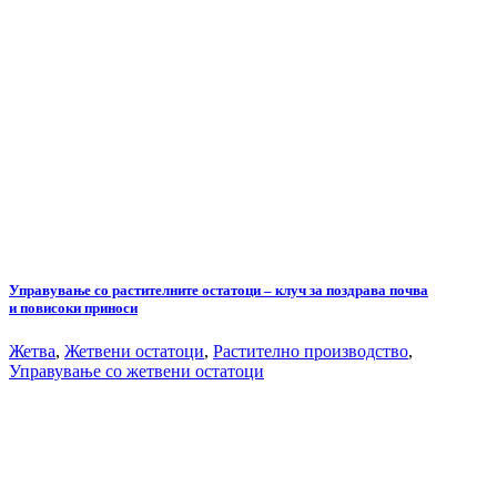
Управување со растителните остатоци – клуч за поздрава почва
и повисоки приноси
Жетва
,
Жетвени остатоци
,
Растително производство
,
Управување со жетвени остатоци