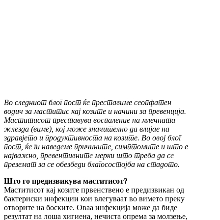
Во следниот блог пост ќе преставиме сеопфатен
водич за маститис кај козите и начини за превенција.
Маститисот преставува воспаление на млечната
жлезда (виме), кој може значително да влијае на
здравјето и продуктивноста на козите. Во овој блог
пост, ќе ги наведеме причините, симптомите и што е
најважно, превентивните мерки што треба да се
преземат за се обезбеди благосостојба на стадото.
Што го предизвикува маститисот?
Маститисот кај козите првенствено е предизвикан од
бактериски инфекции кои влегуваат во вимето преку
отворите на боските. Оваа инфекција може да биде
резултат на лоша хигиена, нечиста опрема за молзење,