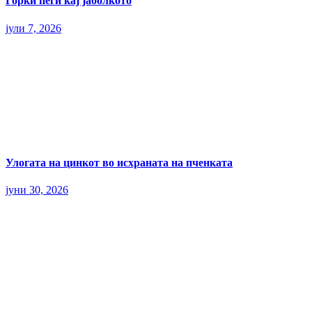
Горки пеги кај јаболкото
јули 7, 2026
Улогата на цинкот во исхраната на пченката
јуни 30, 2026