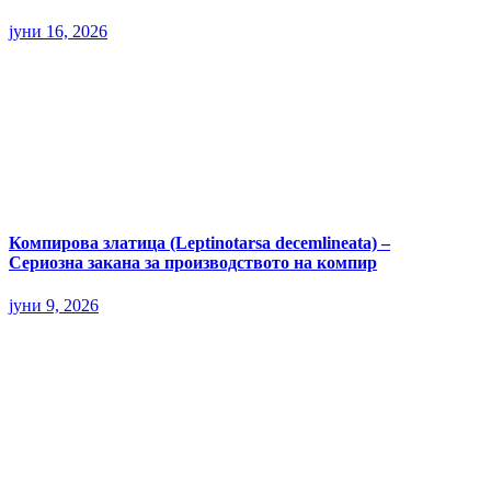
јуни 16, 2026
Компирова златица (Leptinotarsa decemlineata) –
Сериозна закана за производството на компир
јуни 9, 2026