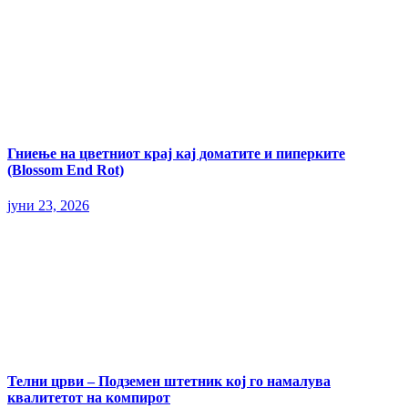
Гниење на цветниот крај кај доматите и пиперките
(Blossom End Rot)
јуни 23, 2026
Телни црви – Подземен штетник кој го намалува
квалитетот на компирот