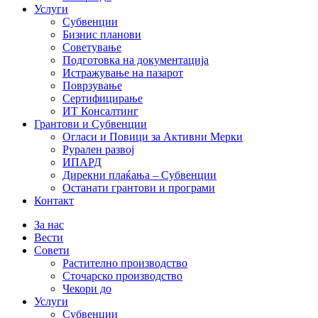
Услуги
Субвенции
Бизнис планови
Советување
Подготовка на документација
Истражување на пазарот
Поврзување
Сертифицирање
ИТ Консалтинг
Грантови и Субвенции
Огласи и Повици за Активни Мерки
Рурален развој
ИПАРД
Дирекни плаќања – Субвенции
Останати грантови и програми
Контакт
За нас
Вести
Совети
Растително производство
Сточарско производство
Чекори до
Услуги
Субвенции