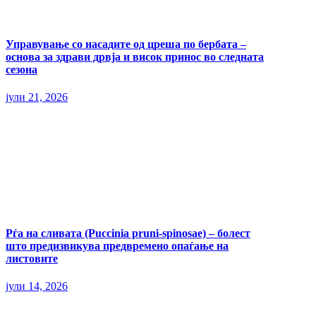
Управување со насадите од цреша по бербата –
основа за здрави дрвја и висок принос во следната
сезона
јули 21, 2026
Рѓа на сливата (Puccinia pruni-spinosae) – болест
што предизвикува предвремено опаѓање на
листовите
јули 14, 2026