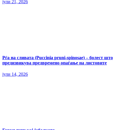
јули 21, 2026
Рѓа на сливата (Puccinia pruni-spinosae) – болест што
предизвикува предвремено опаѓање на листовите
јули 14, 2026