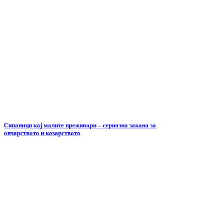
Сипаници кај малите преживари – сериозна закана за
овчарството и козарството