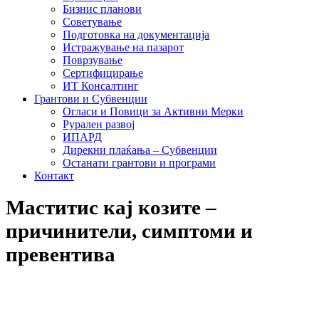
Бизнис планови
Советување
Подготовка на документација
Истражување на пазарот
Поврзување
Сертифицирање
ИТ Консалтинг
Грантови и Субвенции
Огласи и Повици за Активни Мерки
Рурален развој
ИПАРД
Дирекни плаќања – Субвенции
Останати грантови и програми
Контакт
Маститис кај козите –
причинители, симптоми и
превентива