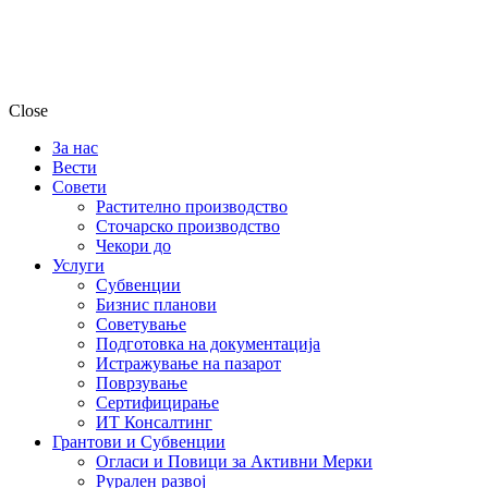
Close
За нас
Вести
Совети
Растително производство
Сточарско производство
Чекори до
Услуги
Субвенции
Бизнис планови
Советување
Подготовка на документација
Истражување на пазарот
Поврзување
Сертифицирање
ИТ Консалтинг
Грантови и Субвенции
Огласи и Повици за Активни Мерки
Рурален развој