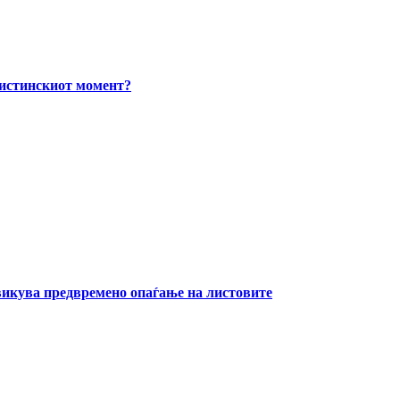
вистинскиот момент?
извикува предвремено опаѓање на листовите