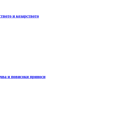
ството и козарството
очва и повисоки приноси