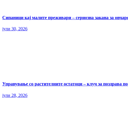
Сипаници кај малите преживари – сериозна закана за овчар
јули 30, 2026
Управување со растителните остатоци – клуч за поздрава п
јули 28, 2026