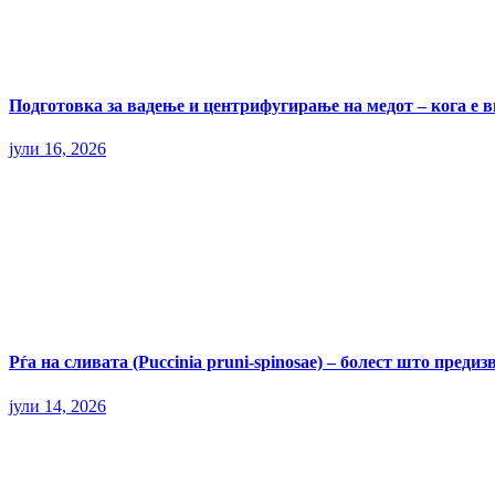
Подготовка за вадење и центрифугирање на медот – кога е 
јули 16, 2026
Рѓа на сливата (Puccinia pruni-spinosae) – болест што пред
јули 14, 2026