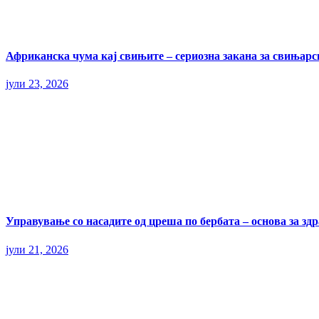
Африканска чума кај свињите – сериозна закана за свињарс
јули 23, 2026
Управување со насадите од цреша по бербата – основа за здр
јули 21, 2026