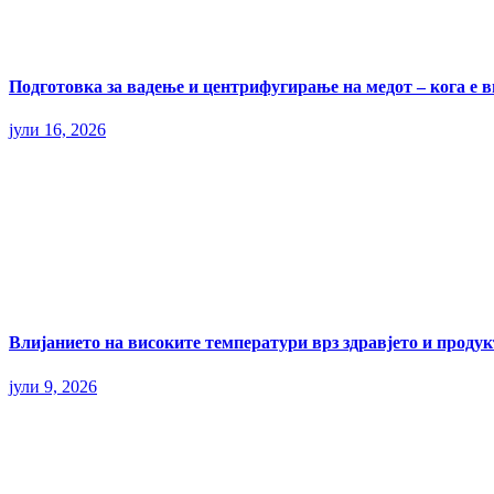
Подготовка за вадење и центрифугирање на медот – кога е 
јули 16, 2026
Влијанието на високите температури врз здравјето и прод
јули 9, 2026