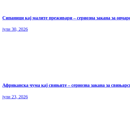
Сипаници кај малите преживари – сериозна закана за овчар
јули 30, 2026
Африканска чума кај свињите – сериозна закана за свињарс
јули 23, 2026