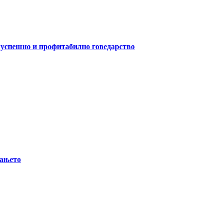
а успешно и профитабилно говедарство
вањето