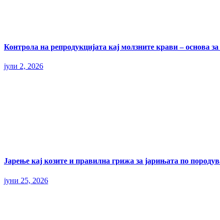
Контрола на репродукцијата кај молзните крави – основа з
јули 2, 2026
Јарење кај козите и правилна грижа за јарињата по породу
јуни 25, 2026