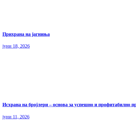
Прихрана на јагниња
јуни 18, 2026
Исхрана на бројлери – основа за успешно и профитабилно п
јуни 11, 2026