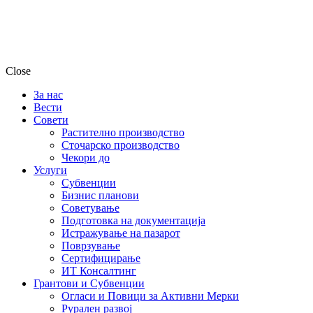
Close
За нас
Вести
Совети
Растително производство
Сточарско производство
Чекори до
Услуги
Субвенции
Бизнис планови
Советување
Подготовка на документација
Истражување на пазарот
Поврзување
Сертифицирање
ИТ Консалтинг
Грантови и Субвенции
Огласи и Повици за Активни Мерки
Рурален развој