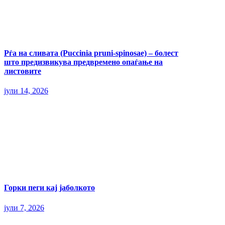
Рѓа на сливата (Puccinia pruni-spinosae) – болест
што предизвикува предвремено опаѓање на
листовите
јули 14, 2026
Горки пеги кај јаболкото
јули 7, 2026