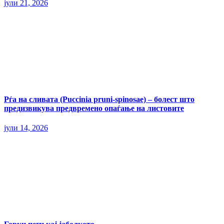
јули 21, 2026
Рѓа на сливата (Puccinia pruni-spinosae) – болест што
предизвикува предвремено опаѓање на листовите
јули 14, 2026