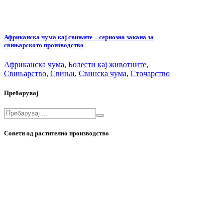
Африканска чума кај свињите – сериозна закана за
свињарското производство
Африканска чума
,
Болести кај животните
,
Свињарство
,
Свињи
,
Свинска чума
,
Сточарство
Пребарувај
Совети од растително производство