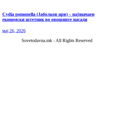
Cydia pomonella (Јаболков црв) – најзначаен
економски штетник во овошните насади
мај 26, 2026
Sovetodavna.mk - All Rights Reserved