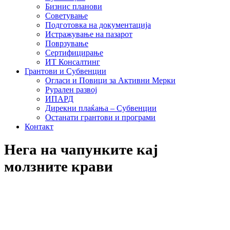
Бизнис планови
Советување
Подготовка на документација
Истражување на пазарот
Поврзување
Сертифицирање
ИТ Консалтинг
Грантови и Субвенции
Огласи и Повици за Активни Мерки
Рурален развој
ИПАРД
Дирекни плаќања – Субвенции
Останати грантови и програми
Контакт
Нега на чапунките кај
молзните крави