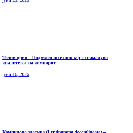
јуни 23, 2026
Телни црви – Подземен штетник кој го намалува
квалитетот на компирот
јуни 16, 2026
Компирова златица (Leptinotarsa decemlineata) –