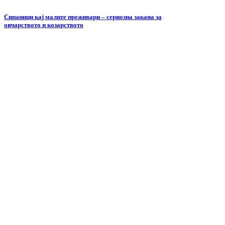
Сипаници кај малите преживари – сериозна закана за
овчарството и козарството