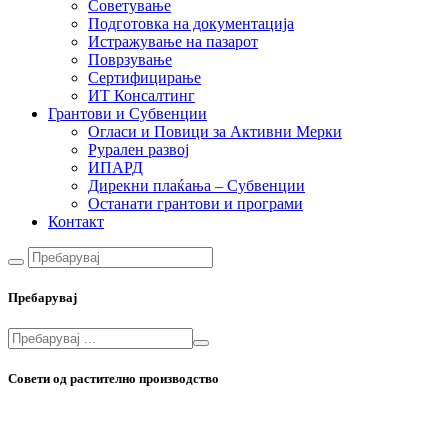
Советување
Подготовка на документација
Истражување на пазарот
Поврзување
Сертифицирање
ИТ Консалтинг
Грантови и Субвенции
Огласи и Повици за Активни Мерки
Рурален развој
ИПАРД
Дирекни плаќања – Субвенции
Останати грантови и програми
Контакт
Пребарувај
Совети од растително производство