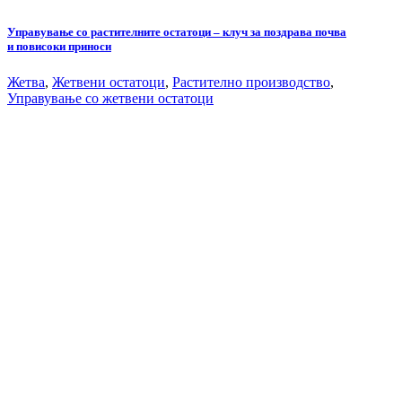
Управување со растителните остатоци – клуч за поздрава почва
и повисоки приноси
Жетва
,
Жетвени остатоци
,
Растително производство
,
Управување со жетвени остатоци