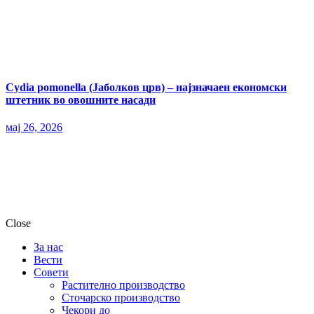
Cydia pomonella (Јаболков црв) – најзначаен економски
штетник во овошните насади
мај 26, 2026
Close
За нас
Вести
Совети
Растително производство
Сточарско производство
Чекори до