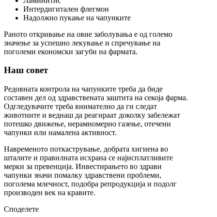
Ламинитис
Интердигитален флегмон
Надолжно пукање на чапунките
Раното откривање на овие заболувања е од големо
значење за успешно лекување и спречување на
поголеми економски загуби на фармата.
Наш совет
Редовната контрола на чапунките треба да биде
составен дел од здравствената заштита на секоја фарма.
Одгледувачите треба внимателно да ги следат
животните и веднаш да реагираат доколку забележат
потешко движење, нерамномерно газење, отечени
чапунки или намалена активност.
Навременото поткастрување, добрата хигиена во
шталите и правилната исхрана се најисплатливите
мерки за превенција. Инвестирањето во здрави
чапунки значи помалку здравствени проблеми,
поголема млечност, подобра репродукција и подолг
производен век на кравите.
Споделете