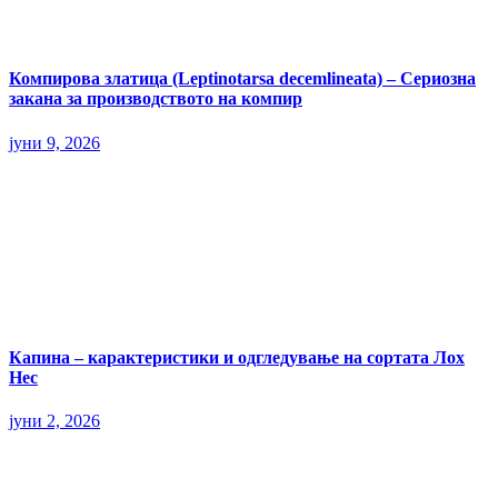
Компирова златица (Leptinotarsa decemlineata) – Сериозна
закана за производството на компир
јуни 9, 2026
Капина – карактеристики и одгледување на сортата Лох
Нес
јуни 2, 2026