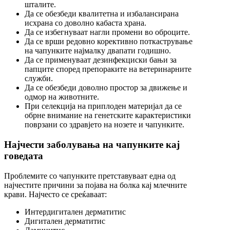
шталите.
Да се обезбеди квалитетна и избалансирана
исхрана со доволно кабаста храна.
Да се избегнуваат нагли промени во оброците.
Да се врши редовно корективно поткастрување
на чапунките најмалку двапати годишно.
Да се применуваат дезинфекциски бањи за
папците според препораките на ветеринарните
служби.
Да се обезбеди доволно простор за движење и
одмор на животните.
При селекција на приплоден материјал да се
обрне внимание на генетските карактеристики
поврзани со здравјето на нозете и чапунките.
Најчести заболувања на чапунките кај
говедата
Проблемите со чапунките претставуваат една од
најчестите причини за појава на болка кај млечните
крави. Најчесто се среќаваат:
Интердигитален дерматитис
Дигитален дерматитис