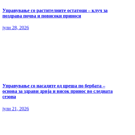
Управување со растителните остатоци – клуч за
поздрава почва и повисоки приноси
јули 28, 2026
Управување со насадите од цреша по бербата –
основа за здрави дрвја и висок принос во следната
сезона
јули 21, 2026