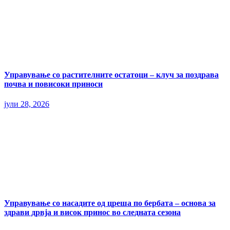
Управување со растителните остатоци – клуч за поздрава
почва и повисоки приноси
јули 28, 2026
Управување со насадите од цреша по бербата – основа за
здрави дрвја и висок принос во следната сезона