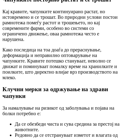
Кај кравите, чапунките континуирано растат, но
истовремено и се трошат. Во природни услови постои
рамнотежа помеѓу растот и трошењето, но кај
современите фарми, особено во системи со
ограничено движење, оваа рамнотежа често е
нарушена.
Како последица на тоа доаѓа до прераснување,
деформација и неправилно оптоварување на
чапунките. Кравите потешко стануваат, неволно се
движат и поминуваат помалку време на хранилките и
поилките, што директно влијае врз производството на
млеко.
Клучни мерки за одржување на здрави
чапунки
За намалување на ризикот од заболувања и појава на
болки потребно е:
Да се обезбеди чиста и сува средина за престој на
животните.
Редовно да се отстрануваат изметот и влагата од