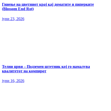
Гниење на цветниот крај кај доматите и пиперките
(Blossom End Rot)
јуни 23, 2026
Телни црви – Подземен штетник кој го намалува
квалитетот на компирот
јуни 16, 2026