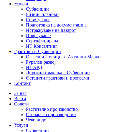
Услуги
Субвенции
Бизнис планови
Советување
Подготовка на документација
Истражување на пазарот
Поврзување
Сертифицирање
ИТ Консалтинг
Грантови и Субвенции
Огласи и Повици за Активни Мерки
Рурален развој
ИПАРД
Дирекни плаќања – Субвенции
Останати грантови и програми
Контакт
За нас
Вести
Совети
Растително производство
Сточарско производство
Чекори до
Услуги
Субвенции