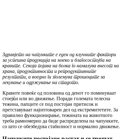
Здравјето на чапунките е еден од клучните фактори
за успешна продукција на млеко и благосостојба на
кравите. Секоја појава на болка го намалува внесот на
храна, продуктивноста и репродуктивните
резултати, а воедно ги зголемува трошоците за
лекување и одржување на стадото
.
Кравите повеќе од половина од денот го поминуваат
стоејќи или во движење. Поради големата телесна
тежина, папците се под постојан притисок и
претставуваат најоптоварен дел од екстремитетите. За
правилно функционирање, тежината на животното
треба рамномерно да биде распределена на чапунките,
со што се обезбедува стабилност и нормално движење.
Чапунките постојано растат и се трошат