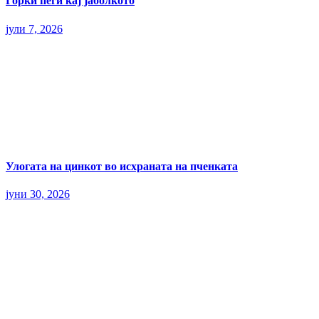
Горки пеги кај јаболкото
јули 7, 2026
Улогата на цинкот во исхраната на пченката
јуни 30, 2026