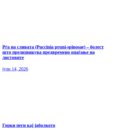
Рѓа на сливата (Puccinia pruni-spinosae) – болест
што предизвикува предвремено опаѓање на
листовите
јули 14, 2026
Горки пеги кај јаболкото