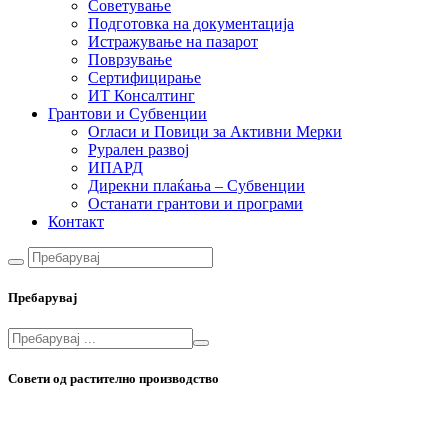
Советување
Подготовка на документација
Истражување на пазарот
Поврзување
Сертифицирање
ИТ Консалтинг
Грантови и Субвенции
Огласи и Повици за Активни Мерки
Рурален развој
ИПАРД
Дирекни плаќања – Субвенции
Останати грантови и програми
Контакт
Пребарувај
Совети од растително производство