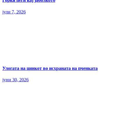
Горки пеги кај јаболкото
јули 7, 2026
Улогата на цинкот во исхраната на пченката
јуни 30, 2026