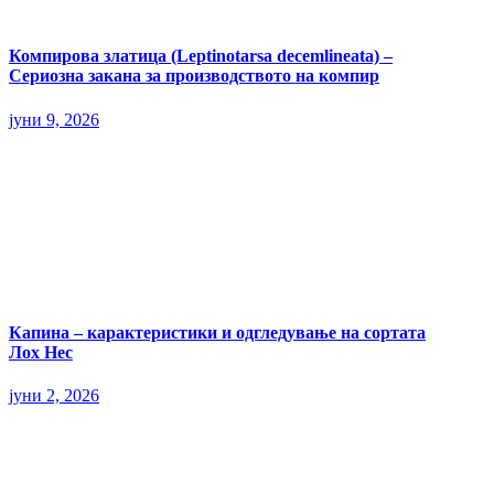
Компирова златица (Leptinotarsa decemlineata) –
Сериозна закана за производството на компир
јуни 9, 2026
Капина – карактеристики и одгледување на сортата
Лох Нес
јуни 2, 2026