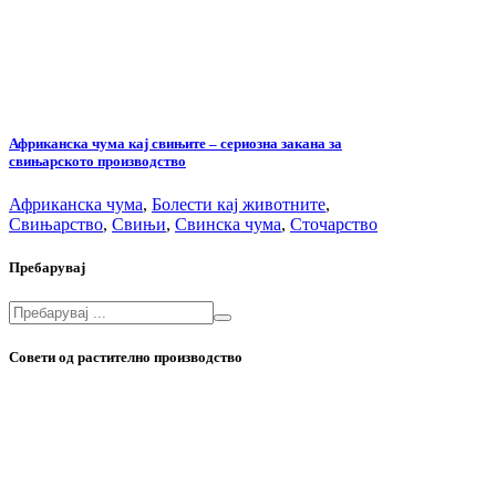
Африканска чума кај свињите – сериозна закана за
свињарското производство
Африканска чума
,
Болести кај животните
,
Свињарство
,
Свињи
,
Свинска чума
,
Сточарство
Пребарувај
Совети од растително производство