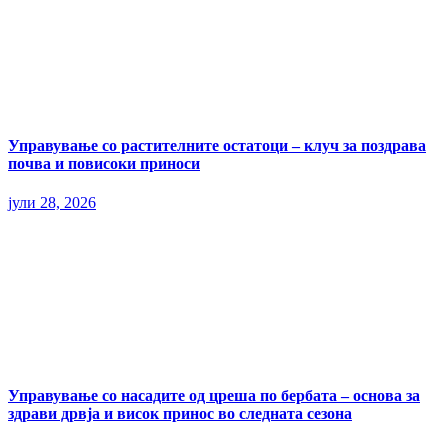
Управување со растителните остатоци – клуч за поздрава
почва и повисоки приноси
јули 28, 2026
Управување со насадите од цреша по бербата – основа за
здрави дрвја и висок принос во следната сезона