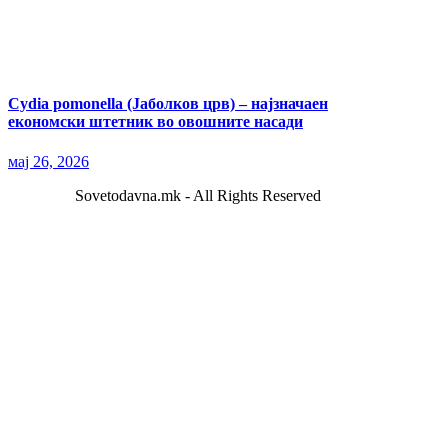
Cydia pomonella (Јаболков црв) – најзначаен
економски штетник во овошните насади
мај 26, 2026
Sovetodavna.mk - All Rights Reserved