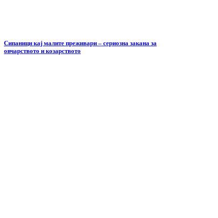
Сипаници кај малите преживари – сериозна закана за
овчарството и козарството