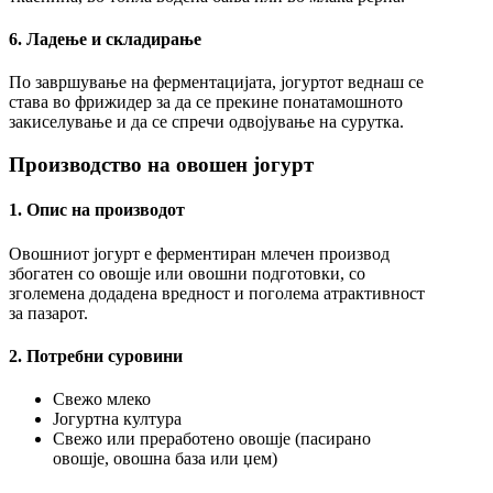
6. Ладење и складирање
По завршување на ферментацијата, јогуртот веднаш се
става во фрижидер за да се прекине понатамошното
закиселување и да се спречи одвојување на сурутка.
Производство на овошен јогурт
1. Опис на производот
Овошниот јогурт е ферментиран млечен производ
збогатен со овошје или овошни подготовки, со
зголемена додадена вредност и поголема атрактивност
за пазарот.
2. Потребни суровини
Свежо млеко
Јогуртна култура
Свежо или преработено овошје (пасирано
овошје, овошна база или џем)