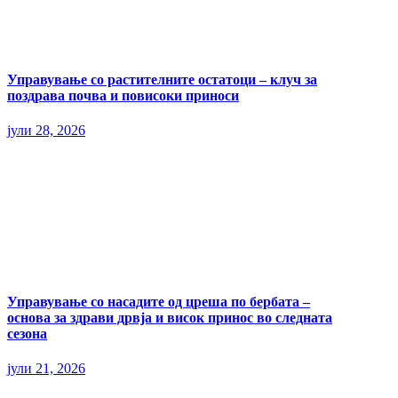
Управување со растителните остатоци – клуч за
поздрава почва и повисоки приноси
јули 28, 2026
Управување со насадите од цреша по бербата –
основа за здрави дрвја и висок принос во следната
сезона
јули 21, 2026