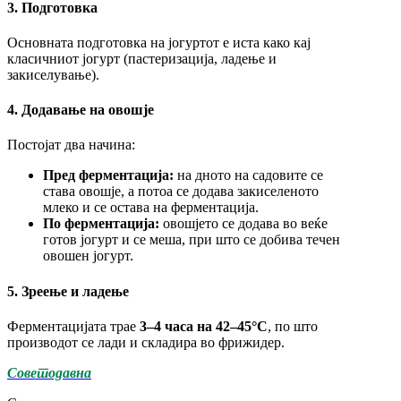
3. Подготовка
Основната подготовка на јогуртот е иста како кај
класичниот јогурт (пастеризација, ладење и
закиселување).
4. Додавање на овошје
Постојат два начина:
Пред ферментација:
на дното на садовите се
става овошје, а потоа се додава закиселеното
млеко и се остава на ферментација.
По ферментација:
овошјето се додава во веќе
готов јогурт и се меша, при што се добива течен
овошен јогурт.
5. Зреење и ладење
Ферментацијата трае
3–4 часа на 42–45°C
, по што
производот се лади и складира во фрижидер.
Советодавна