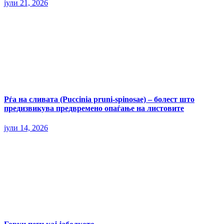
јули 21, 2026
Рѓа на сливата (Puccinia pruni-spinosae) – болест што
предизвикува предвремено опаѓање на листовите
јули 14, 2026