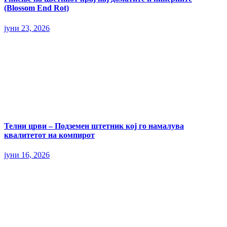
(Blossom End Rot)
јуни 23, 2026
Телни црви – Подземен штетник кој го намалува
квалитетот на компирот
јуни 16, 2026