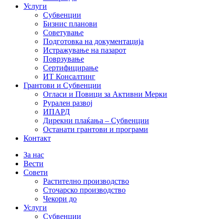
Услуги
Субвенции
Бизнис планови
Советување
Подготовка на документација
Истражување на пазарот
Поврзување
Сертифицирање
ИТ Консалтинг
Грантови и Субвенции
Огласи и Повици за Активни Мерки
Рурален развој
ИПАРД
Дирекни плаќања – Субвенции
Останати грантови и програми
Контакт
За нас
Вести
Совети
Растително производство
Сточарско производство
Чекори до
Услуги
Субвенции