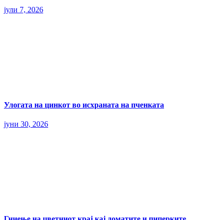
јули 7, 2026
Улогата на цинкот во исхраната на пченката
јуни 30, 2026
Гниење на цветниот крај кај доматите и пиперките