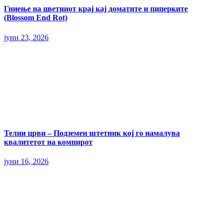
Гниење на цветниот крај кај доматите и пиперките
(Blossom End Rot)
јуни 23, 2026
Телни црви – Подземен штетник кој го намалува
квалитетот на компирот
јуни 16, 2026