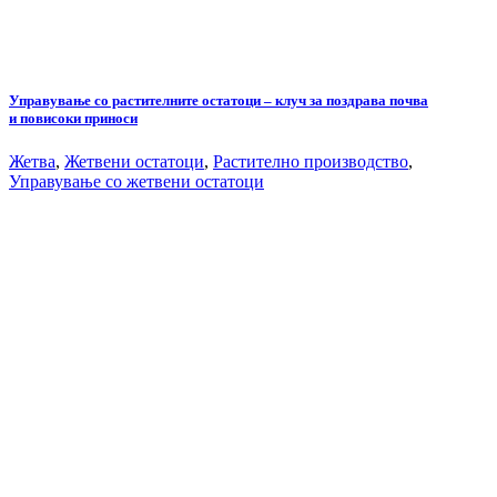
Управување со растителните остатоци – клуч за поздрава почва
и повисоки приноси
Жетва
,
Жетвени остатоци
,
Растително производство
,
Управување со жетвени остатоци