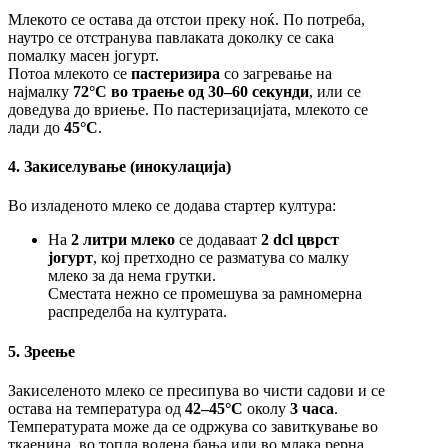
Млекото се остава да отстои преку ноќ. По потреба,
наутро се отстранува павлаката доколку се сака
помалку масен јогурт.
Потоа млекото се
пастеризира
со загревање на
најмалку
72°C во траење од 30–60 секунди
, или се
доведува до вриење. По пастеризацијата, млекото се
лади до
45°C
.
4. Закиселување (инокулација)
Во изладеното млеко се додава стартер култура:
На
2 литри млеко
се додаваат
2 dcl цврст
јогурт
, кој претходно се разматува со малку
млеко за да нема грутки.
Сместата нежно се промешува за рамномерна
распределба на културата.
5. Зреење
Закиселеното млеко се пресипува во чисти садови и се
остава на температура од
42–45°C
околу
3 часа
.
Температурата може да се одржува со завиткување во
ткаенина, во топла водена бања или во млака рерна.