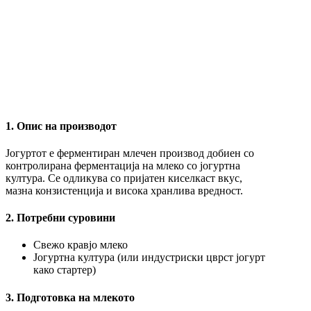
1. Опис на производот
Јогуртот е ферментиран млечен производ добиен со
контролирана ферментација на млеко со јогуртна
култура. Се одликува со пријатен киселкаст вкус,
мазна конзистенција и висока хранлива вредност.
2. Потребни суровини
Свежо кравјо млеко
Јогуртна култура (или индустриски цврст јогурт
како стартер)
3. Подготовка на млекото