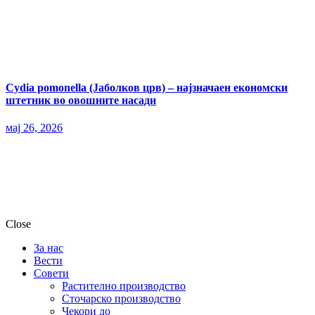
Cydia pomonella (Јаболков црв) – најзначаен економски
штетник во овошните насади
мај 26, 2026
Close
За нас
Вести
Совети
Растително производство
Сточарско производство
Чекори до