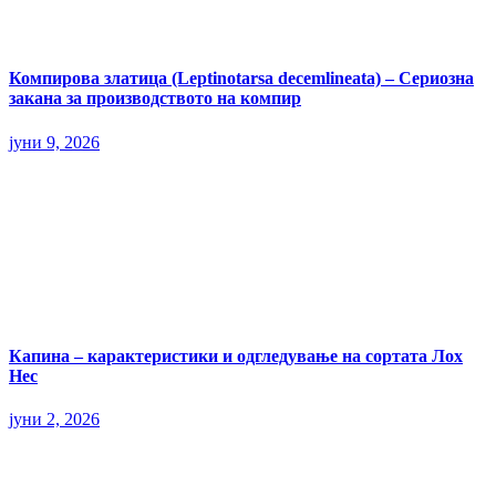
Компирова златица (Leptinotarsa decemlineata) – Сериозна
закана за производството на компир
јуни 9, 2026
Капина – карактеристики и одгледување на сортата Лох
Нес
јуни 2, 2026