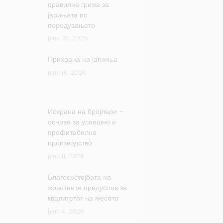
правилна грижа за
јарињата по
породувањето
јуни 25, 2026
Прихрана на јагниња
јуни 18, 2026
Исхрана на бројлери –
основа за успешно и
профитабилно
производство
јуни 11, 2026
Благосостојбата на
животните предуслов за
квалитетот на месото
јуни 4, 2026