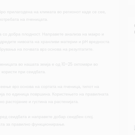
бро прилагодена на климата во регионот каде се сее,
употребата на пченицата.
 со добра плодност. Направете анализа на макро и
одредите нивоата на хранливи материи и pH вредноста
брувања на почвата врз основа на резултатите.
еницата во нашата земја е од 10-25 октомври во
е користи при сеидбата.
еење врз основа на сортата на пченица, типот на
нија по единица површина. Користењето на правилната
о растојание и густина на растенијата.
пред сеидбата и направете добар сеидбен слој.
ата за правилно функционирање.