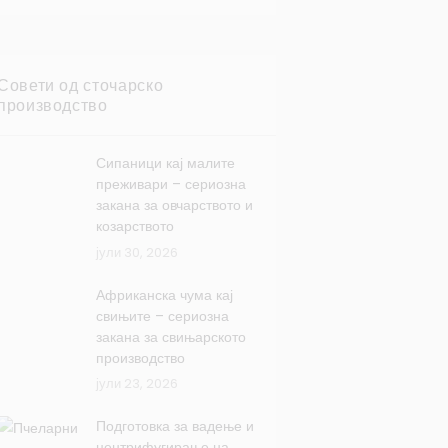
Совети од сточарско
производство
Сипаници кај малите
преживари – сериозна
закана за овчарството и
козарството
јули 30, 2026
Африканска чума кај
свињите – сериозна
закана за свињарското
производство
јули 23, 2026
Подготовка за вадење и
центрифугирање на