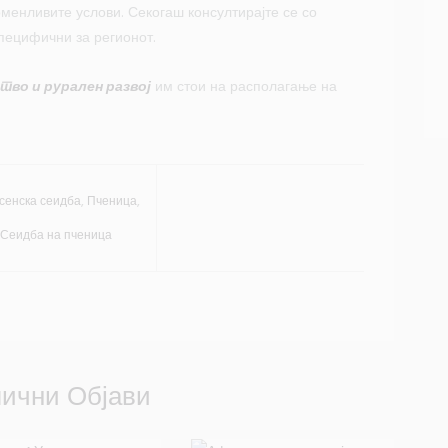
менливите услови. Секогаш консултирајте се со
пецифични за регионот.
тво и рурален развој
им стои на располагање на
сенска сеидба
,
Пченица
,
Сеидба на пченица
ични Објави