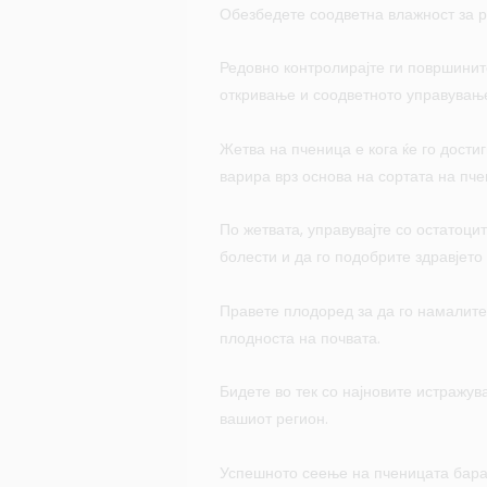
Обезбедете соодветна влажност за р
Редовно контролирајте ги површинит
откривање и соодветното управување 
Жетва на пченица е кога ќе го дости
варира врз основа на сортата на пч
По жетвата, управувајте со остатоци
болести и да го подобрите здравјето 
Правете плодоред за да го намалите 
плодноста на почвата.
Бидете во тек со најновите истражу
вашиот регион.
Успешното сеење на пченицата бара