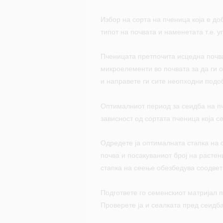
Избор на сорта на пченица која е до
типот на почвата и наменетата т.е. 
Пченицата претпочита исцедна почва
микроелементи во почвата за да ги 
и направете ги сите неопходни подо
Оптималниот период за сеидба на пч
зависност од сортата пченица која с
Одредете ја оптималната стапка на с
почва и посакуваниот број на расте
стапка на сеење обезбедува соодветн
Подгответе го семенскиот матријал 
Проверете ја и сеалката пред сеидб