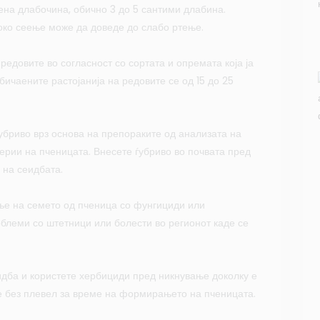
ена длабочина, обично 3 до 5 сантими длабина.
око сеење може да доведе до слабо ртење.
редовите во согласност со сортата и опремата која ја
бичаените растојанија на редовите се од 15 до 25
ѓубриво врз основа на препораките од анализата на
ерии на пченицата. Внесете ѓубриво во почвата пред
 на сеидбата.
ње на семето од пченица со фунгициди или
облеми со штетници или болести во регионот каде се
идба и користете хербициди пред никнување доколку е
е без плевел за време на формирањето на пченицата.