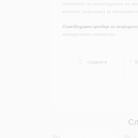
способност за прилагодување на про
експерти (агрономи) за препораки с
Советодавен центар за земјоделс
земјоделските стопанства.
Е
Споделете
Сл