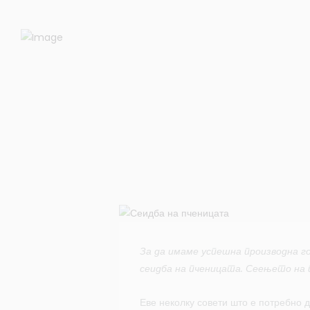
За да имаме успешна производна г
сеидба на пченицата. Сеењето на п
Еве неколку совети што е потребно 