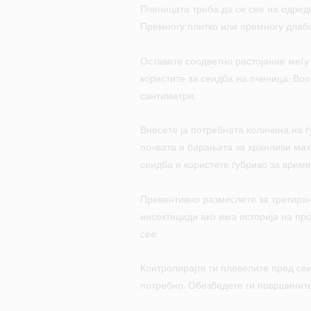
Пченицата треба да се сее на одред
Премногу плитко или премногу длаб
Оставете соодветно растојание меѓу 
користите за сеидба на пченица. Воо
сантиметри.
Внесете ја потребната количина на 
почвата и барањата за хранливи мат
сеидба и користете ѓубриво за време
Превентивно размислете за третира
инсектициди ако има историја на пр
сее.
Контролирајте ги плевелите пред се
потребно. Обезбедете ги површинит