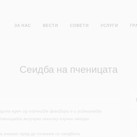
ЗА НАС
ВЕСТИ
СОВЕТИ
УСЛУГИ
ГР
Сеидба на пченицата
одина еден од клучните фактори е и успешната
ченицата вклучува неколку клучни чекори.
да знаеме пред да почнеме со сеидбата: