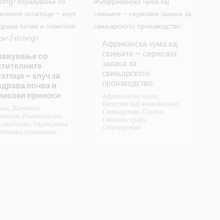
Африканска чума кај
свињите – сериозна
равување со
закана за
стителните
свињарското
атоци – клуч за
производство
здрава почва и
високи приноси
Африканска чума
,
Болести кај животните
,
тва
,
Жетвени
Свињарство
,
Свињи
,
атоци
,
Растително
Свинска чума
,
изводство
,
Управување
Сточарство
жетвени остатоци