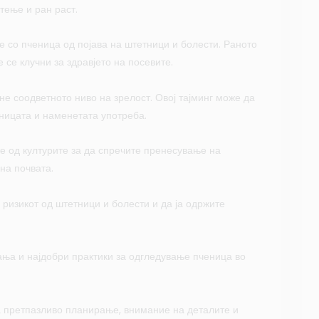
тење и ран раст.
е со пченица од појава на штетници и болести. Раното
се клучни за здравјето на посевите.
гне соодветното ниво на зрелост. Овој тајминг може да
еницата и наменетата употреба.
те од културите за да спречите пренесување на
на почвата.
ризикот од штетници и болести и да ја одржите
вања и најдобри практики за одгледување пченица во
 претпазливо планирање, внимание на деталите и