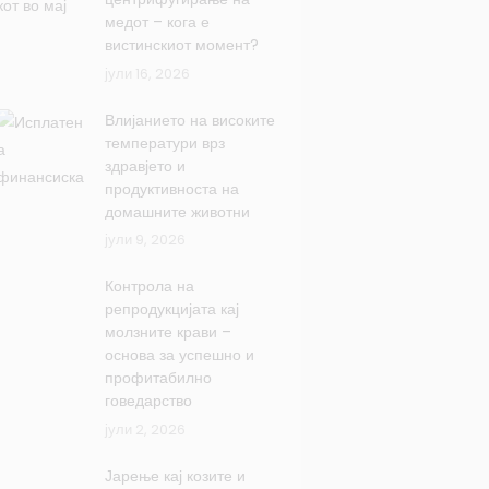
медот – кога е
вистинскиот момент?
јули 16, 2026
Влијанието на високите
температури врз
здравјето и
продуктивноста на
домашните животни
јули 9, 2026
Контрола на
репродукцијата кај
молзните крави –
основа за успешно и
профитабилно
говедарство
јули 2, 2026
Јарење кај козите и