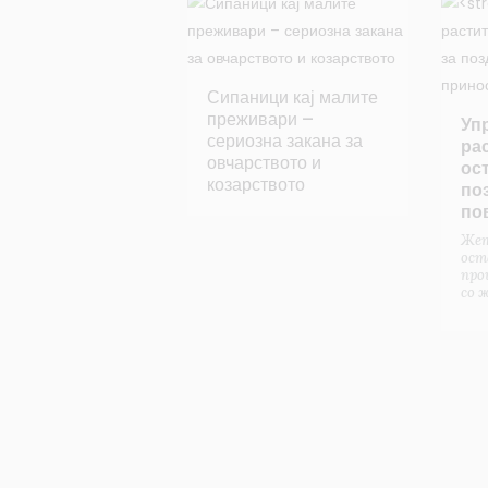
Сипаници кај малите
преживари –
Уп
сериозна закана за
ра
овчарството и
ост
козарството
по
по
Же
ост
про
со 