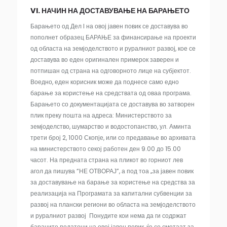
VI. НАЧИН НА ДОСТАВУВАЊЕ НА БАРАЊЕТО
Барањето од Дел I на овој јавен повик се доставува во
пополнет образец БАРАЊЕ за финансирање на проекти
од областа на земјоделството и руралниот развој, кое се
доставува во еден оригинален примерок заверен и
потпишан од страна на одговорното лице на субјектот.
Воедно, еден корисник може да поднесе само едно
барање за користење на средствата од оваа програма.
Барањето со документацијата се доставува во затворен
плик преку пошта на адреса: Министерството за
земјоделство, шумарство и водостопанство, ул. Аминта
трети број 2, 1000 Скопје, или со предавање во архивата
на министерството секој работен ден 9.00 до 15.00
часот. На предната страна на пликот во горниот лев
агол да пишува “НЕ ОТВОРАЈ”, а под тоа „за јавен повик
за доставување на барање за користење на средства за
реализација на Програмата за капитални субвенции за
развој на плански региони во областа на земјоделството
и руралниот развој Понудите кои нема да ги содржат
бараните податоци на овој јавен повик, ќе се сметаат за