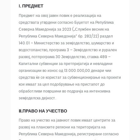
I
. ПРЕДМЕТ
Предмет на овој јавен повик е реализација на
средствата утврдени согласно Буџетот на Република
Северна Македонија за 2023 („Службен весник на
Република Северна Македонија” бр. 282/22) раздел
140.01 – Министерство за земјоделство, шумарство и
водостопанство, програма 3 – Земјоделство и рурален
развој, потпрограма 30 Земјоделство, ставка 489 –
Капитални субвенции за претпријатија и невладини
организации во износ од 13.000.000,00 денари чии
средства ќе се користат за субвенционирање на проекти
кои имаат за цел подобрување на пристапот до
обработливи површини во подрачја на интензивна
земјоделска дејност.
II.ПРАВО НА УЧЕСТВО
Право на учество на јавниот повик имаат центрите за
развој на планските региони на територијата на
Република Северна Македонија, регистрирани согласно