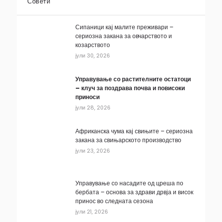
Совети
Сипаници кај малите преживари –
сериозна закана за овчарството и
козарството
јули 30, 2026
Управување со растителните остатоци
– клуч за поздрава почва и повисоки
приноси
јули 28, 2026
Африканска чума кај свињите – сериозна
закана за свињарското производство
јули 23, 2026
Управување со насадите од цреша по
бербата – основа за здрави дрвја и висок
принос во следната сезона
јули 21, 2026