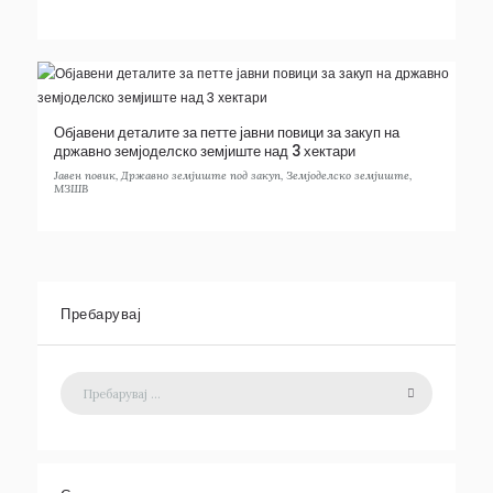
Објавени деталите за петте јавни повици за закуп на
државно земјоделско земјиште над 3 хектари
Јавен повик
,
Државно земјиште под закуп
,
Земјоделско земјиште
,
МЗШВ
Пребарувај