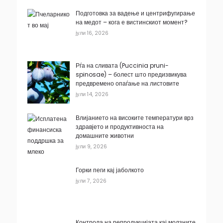
Подготовка за вадење и центрифугирање
на медот – кога е вистинскиот момент?
јули 16, 2026
Рѓа на сливата (Puccinia pruni-
spinosae) – болест што предизвикува
предвремено опаѓање на листовите
јули 14, 2026
Влијанието на високите температури врз
здравјето и продуктивноста на
домашните животни
јули 9, 2026
Горки пеги кај јаболкото
јули 7, 2026
Контрола на репродукцијата кај молзните