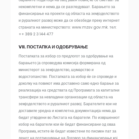
некомплетни и нема да се разгледуваат. Барањето за
финансирање на проекти од областа на земјоделството
и руралниот развој може да се обезбеди преку интернет
страната на министерството: www.mzsv.gov.mk. тел:
++ 389 2 З 144 477
VII. ПОСТАПКА И ОДОБРУВАЊЕ
Постапката за избор со предлогот за одобрување на
барањето ја спроведува комисија формирана од
министерот за земјоделство, шумарство и
водостопанство. Постапката за избор ќе се спроведе и
доколку на повикот има доставено само едно барање за
реализација на средствата од Програмата за капитални
трансфери за невладини организации од областа на
земјоделството и руралниот развој. Барателите кои не
доставиле уредна и комплетна документација нема да
бидат утврдени во Листата на баратели. По извршениот
избор на баратели кои ќе бидат финансирани од оваа
Програма, истите ќе бидат известени по писмен пат за
денот на потпишување на Договор за финансирање кој