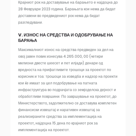
Крајниот рок на доставување на барањето е најдоцна до
28 Февруари 2023 година. Барањата кои нема да бидат
доставени во предвидениот рок нема да бидат
разгледувани.
V. ИЗНОС НА СРЕДСТВА И ОДОБРУВАЊЕ НА
БАРАЊА
Максималниот износ на средства предвиден за дел на
овој јавен повик изнесува 4.265.000, 00 (четири
милиони двесте шеесет и пет илјади) денари од
вредноста на прифатливите трошоци за проектот по
корисник и тоа: трошоци за изведба и надзор на проекти
кои ќе имаат за цел подобрување на патната
инфраструктура во подрачјата со земјоделска дејност и
обработливи површини. По завршување на проектот, до
Министерството, задолжително се доставува комплетен
финансиски извештај и наративен извештај за
реализираните средства за имплементација на
проектот, најдоцна 15 дена по крајниот рок за
имплементација на проектот.