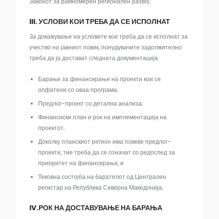
Законот за рамномерен регионален развој.
III. УСЛОВИ КОИ ТРЕБА ДА СЕ ИСПОЛНАТ
За докажување на условите кои треба да се исполнат за
учество на јавниот повик, понудувачите задолжително
треба да ја достават следната документација:
Барање за финансирање на проекти кои се
опфатени со оваа програма;
Предлог-проект со детална анализа;
Финансиски план и рок на имплементација на
проектот;
Доколку планскиот регион има повеќе предлог-
проекти, тие треба да се означат со редослед за
приоритет на финансирање, и
Тековна состојба на барателот од Централен
регистар на Република Северна Македонија;
IV.РОК НА ДОСТАВУВАЊЕ НА БАРАЊА