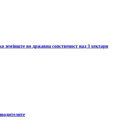
ско земјиште во државна сопственост над 3 хектари
зводителите