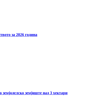
твото за 2026 година
о земјоделско земјиште над 3 хектари