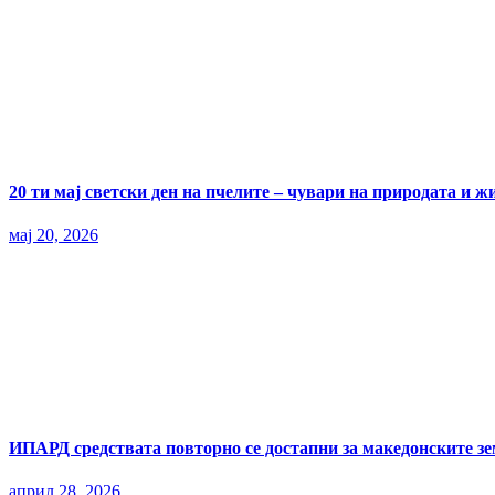
20 ти мај светски ден на пчелите – чувари на природата и ж
мај 20, 2026
ИПАРД средствата повторно се достапни за македонските з
април 28, 2026