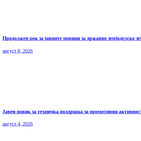
Продолжен рок за јавните повици за државно земјоделско з
август 8, 2026
Јавен повик за техничка поддршка за промотивни активност
август 4, 2026