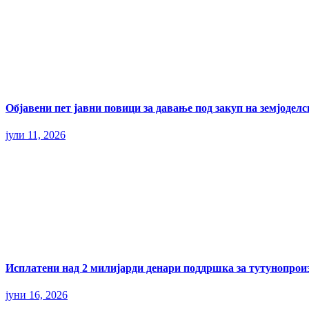
Објавени пет јавни повици за давање под закуп на земјодел
јули 11, 2026
Исплатени над 2 милијарди денари поддршка за тутунопрои
јуни 16, 2026