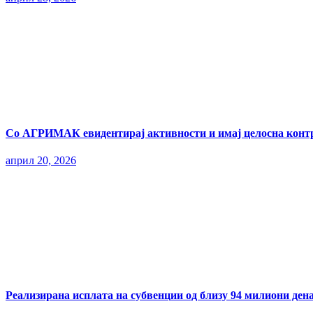
Со АГРИМАК евидентирај активности и имај целосна контр
април 20, 2026
Реализирана исплата на субвенции од близу 94 милиони ден