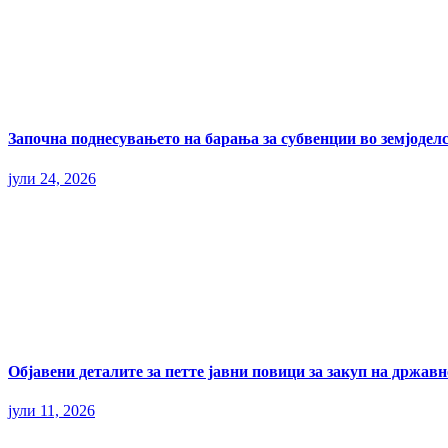
Започна поднесувањето на барања за субвенции во земјоделс
јули 24, 2026
Објавени деталите за петте јавни повици за закуп на државн
јули 11, 2026