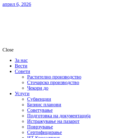
април 6, 2026
Close
За нас
Вести
Совети
Растително производство
Сточарско производство
Чекори до
Услуги
Субвенции
Бизнис планови
Советување
Подготовка на документација
Истражување на пазарот
Поврзување
Сертифицирање
ИТ Консалтинг