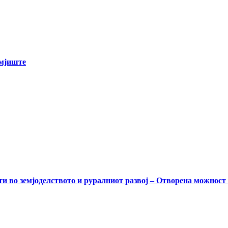
емјиште
и во земјоделството и руралниот развој – Отворена можност