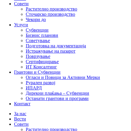
Совети
Растително производство
Сточарско производство
Чекори до
Услуги
Субвенции
Бизнис планови
Советување
Подготовка на документација
Истражување на пазарот
Поврзување
Сертифицирање
ИТ Консалтинг
Грантови и Субвенции
Огласи и Повици за Активни Мерки
Рурален развој
ИПАРД
Дирекни плаќања – Субвенции
Останати грантови и програми
Контакт
За нас
Вести
Совети
Растително производство