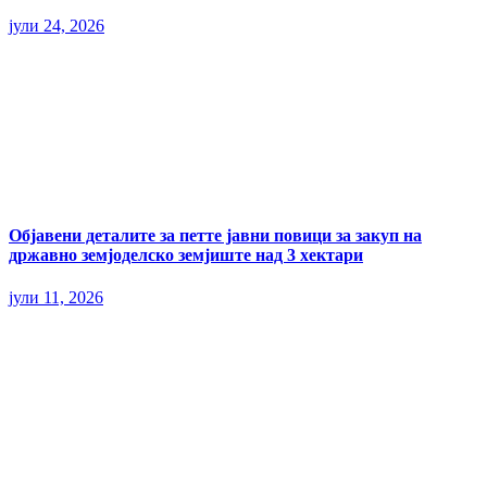
јули 24, 2026
Објавени деталите за петте јавни повици за закуп на
државно земјоделско земјиште над 3 хектари
јули 11, 2026