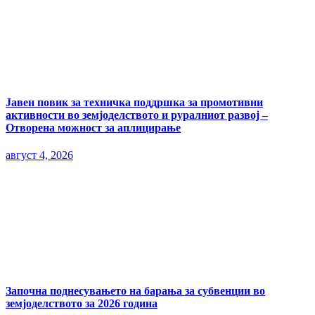
Јавен повик за техничка поддршка за промотивни
активности во земјоделството и руралниот развој –
Отворена можност за аплицирање
август 4, 2026
Започна поднесувањето на барања за субвенции во
земјоделството за 2026 година