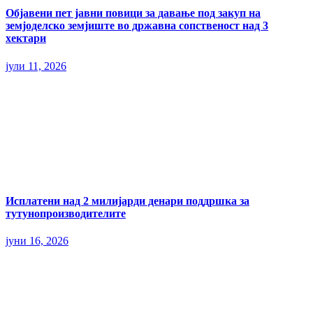
Објавени пет јавни повици за давање под закуп на
земјоделско земјиште во државна сопственост над 3
хектари
јули 11, 2026
Исплатени над 2 милијарди денари поддршка за
тутунопроизводителите
јуни 16, 2026