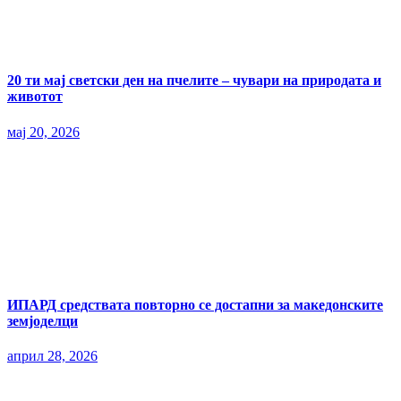
20 ти мај светски ден на пчелите – чувари на природата и
животот
мај 20, 2026
ИПАРД средствата повторно се достапни за македонските
земјоделци
април 28, 2026