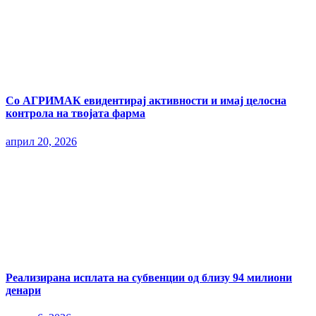
Со АГРИМАК евидентирај активности и имај целосна
контрола на твојата фарма
април 20, 2026
Реализирана исплата на субвенции од близу 94 милиони
денари