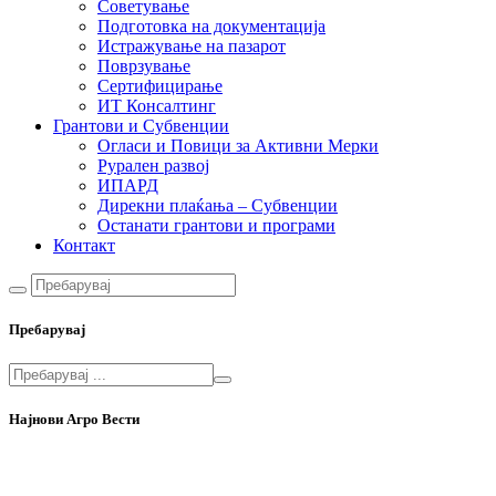
Советување
Подготовка на документација
Истражување на пазарот
Поврзување
Сертифицирање
ИТ Консалтинг
Грантови и Субвенции
Огласи и Повици за Активни Мерки
Рурален развој
ИПАРД
Дирекни плаќања – Субвенции
Останати грантови и програми
Контакт
Пребарувај
Најнови Агро Вести