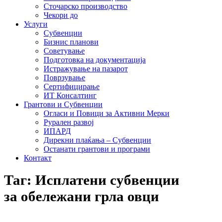
Сточарско производство
Чекори до
Услуги
Субвенции
Бизнис планови
Советување
Подготовка на документација
Истражување на пазарот
Поврзување
Сертифицирање
ИТ Консалтинг
Грантови и Субвенции
Огласи и Повици за Активни Мерки
Рурален развој
ИПАРД
Дирекни плаќања – Субвенции
Останати грантови и програми
Контакт
Таг: Исплатени субвенции
за обележани грла овци