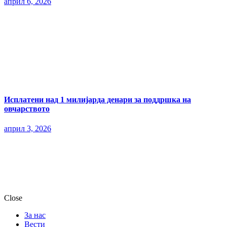
април 6, 2026
Исплатени над 1 милијарда денари за поддршка на
овчарството
април 3, 2026
Close
За нас
Вести