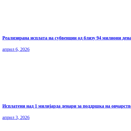
Реализирана исплата на субвенции од близу 94 милиони ден
април 6, 2026
Исплатени над 1 милијарда денари за поддршка на овчарств
април 3, 2026