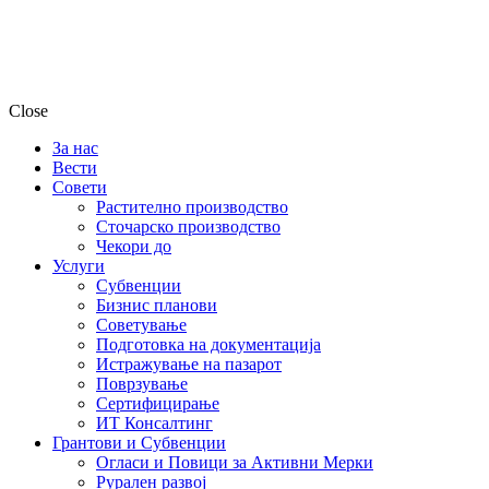
Close
За нас
Вести
Совети
Растително производство
Сточарско производство
Чекори до
Услуги
Субвенции
Бизнис планови
Советување
Подготовка на документација
Истражување на пазарот
Поврзување
Сертифицирање
ИТ Консалтинг
Грантови и Субвенции
Огласи и Повици за Активни Мерки
Рурален развој