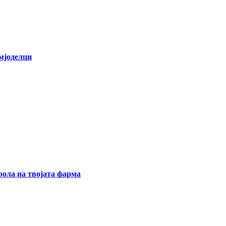
емјоделци
ола на твојата фарма