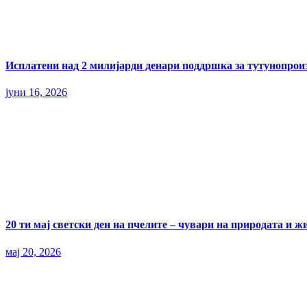
Исплатени над 2 милијарди денари поддршка за тутунопрои
јуни 16, 2026
20 ти мај светски ден на пчелите – чувари на природата и ж
мај 20, 2026