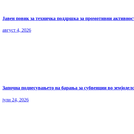
Јавен повик за техничка поддршка за промотивни активност
август 4, 2026
Започна поднесувањето на барања за субвенции во земјоделс
јули 24, 2026