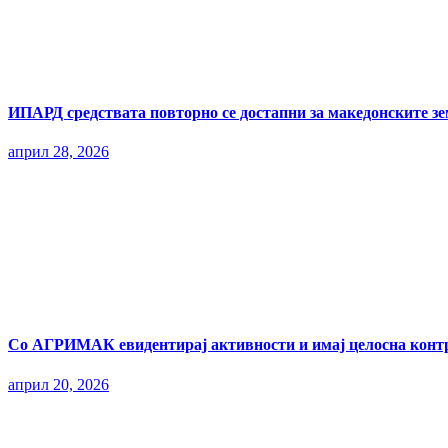
ИПАРД средствата повторно се достапни за македонските з
април 28, 2026
Со АГРИМАК евидентирај активности и имај целосна контр
април 20, 2026