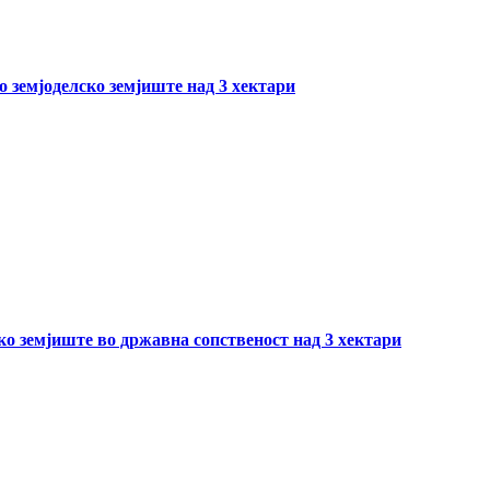
о земјоделско земјиште над 3 хектари
ско земјиште во државна сопственост над 3 хектари