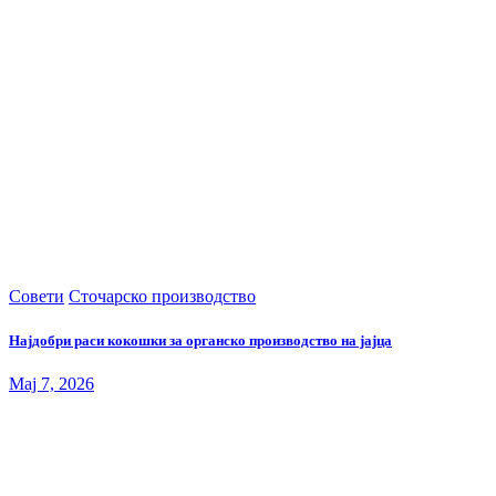
Совети
Сточарско производство
Најдобри раси кокошки за органско производство на јајца
Maj 7, 2026