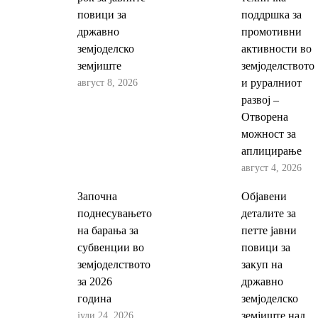
повици за
поддршка за
државно
промотивни
земјоделско
активности во
земјиште
земјоделството
август 8, 2026
и руралниот
развој –
Отворена
можност за
аплицирање
август 4, 2026
Започна
Објавени
поднесувањето
деталите за
на барања за
петте јавни
субвенции во
повици за
земјоделството
закуп на
за 2026
државно
година
земјоделско
јули 24, 2026
земјиште над