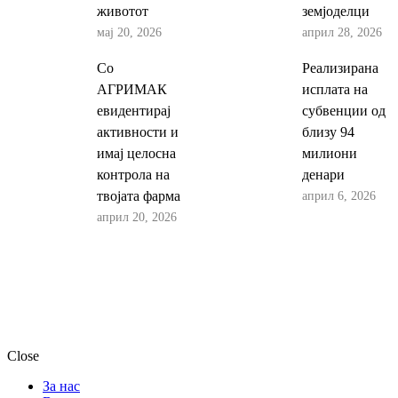
животот
земјоделци
мај 20, 2026
април 28, 2026
Со
Реализирана
АГРИМАК
исплата на
евидентирај
субвенции од
активности и
близу 94
имај целосна
милиони
контрола на
денари
април 6, 2026
твојата фарма
април 20, 2026
Close
За нас