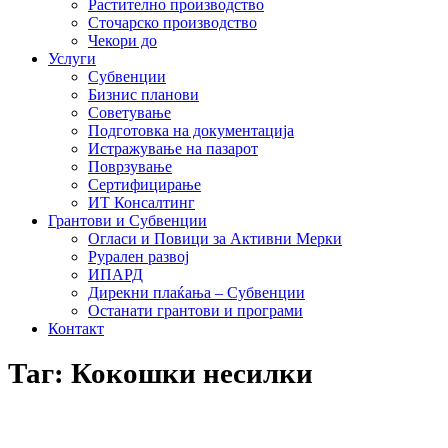
Растително производство
Сточарско производство
Чекори до
Услуги
Субвенции
Бизнис планови
Советување
Подготовка на документација
Истражување на пазарот
Поврзување
Сертифицирање
ИТ Консалтинг
Грантови и Субвенции
Огласи и Повици за Активни Мерки
Рурален развој
ИПАРД
Дирекни плаќања – Субвенции
Останати грантови и програми
Контакт
Таг: Кокошки несилки