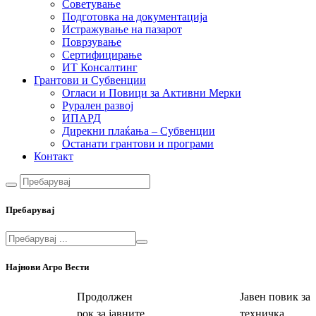
Советување
Подготовка на документација
Истражување на пазарот
Поврзување
Сертифицирање
ИТ Консалтинг
Грантови и Субвенции
Огласи и Повици за Активни Мерки
Рурален развој
ИПАРД
Дирекни плаќања – Субвенции
Останати грантови и програми
Контакт
Пребарувај
Најнови Агро Вести
Продолжен
Јавен повик за
рок за јавните
техничка