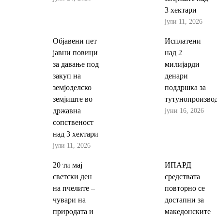
3 хектари
јули 11, 2026
Објавени пет
Исплатени
јавни повици
над 2
за давање под
милијарди
закуп на
денари
земјоделско
поддршка за
земјиште во
тутунопроизво
јуни 16, 2026
државна
сопственост
над 3 хектари
јули 11, 2026
20 ти мај
ИПАРД
светски ден
средствата
на пчелите –
повторно се
чувари на
достапни за
природата и
македонските