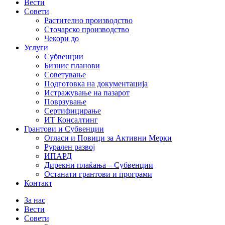
Вести
Совети
Растително производство
Сточарско производство
Чекори до
Услуги
Субвенции
Бизнис планови
Советување
Подготовка на документација
Истражување на пазарот
Поврзување
Сертифицирање
ИТ Консалтинг
Грантови и Субвенции
Огласи и Повици за Активни Мерки
Рурален развој
ИПАРД
Дирекни плаќања – Субвенции
Останати грантови и програми
Контакт
За нас
Вести
Совети