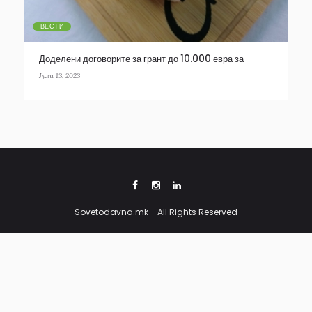
ВЕСТИ
Доделени договорите за грант до 10.000 евра за
земјоделски производители на храна од животинско
Јули 13, 2023
потекло
Sovetodavna.mk - All Rights Reserved