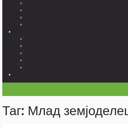
Истражување на пазарот
Поврзување
Сертифицирање
ИТ Консалтинг
Грантови и Субвенции
Огласи и Повици за Активни Мерки
Рурален развој
ИПАРД
Дирекни плаќања – Субвенции
Останати грантови и програми
Контакт
Таг: Млад земјоделе