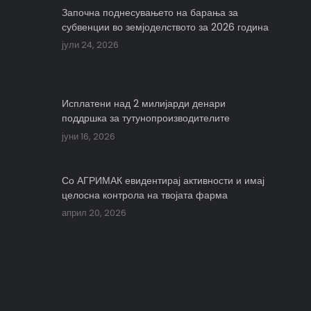
Започна поднесувањето на барања за
субвенции во земјоделството за 2026 година
јули 24, 2026
Исплатени над 2 милијарди денари
поддршка за тутунопроизводителите
јуни 16, 2026
Со АГРИМАК евидентирај активности и имај
целосна контрола на твојата фарма
април 20, 2026