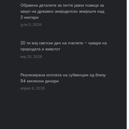
Објавени деталите за петте јавни повици за
закуп на државно земјоделско земјиште над
3 хектари
јули 11, 2026
20 ти мај светски ден на пчелите – чувари на
природата и животот
мај 20, 2026
Реализирана исплата на субвенции од близу
94 милиони денари
април 6, 2026