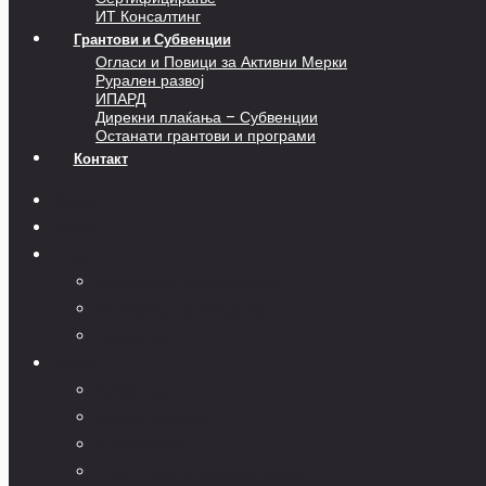
ИТ Консалтинг
Грантови и Субвенции
Огласи и Повици за Активни Мерки
Рурален развој
ИПАРД
Дирекни плаќања – Субвенции
Останати грантови и програми
Контакт
За нас
Вести
Совети
Растително производство
Сточарско производство
Чекори до
Услуги
Субвенции
Бизнис планови
Советување
Подготовка на документација