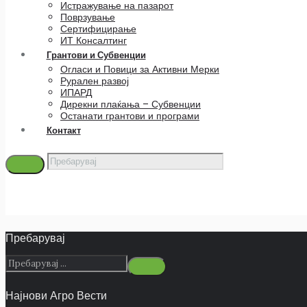
Истражување на пазарот
Поврзување
Сертифицирање
ИТ Консалтинг
Грантови и Субвенции
Огласи и Повици за Активни Мерки
Рурален развој
ИПАРД
Дирекни плаќања – Субвенции
Останати грантови и програми
Контакт
Пребарувај
Најнови Агро Вести