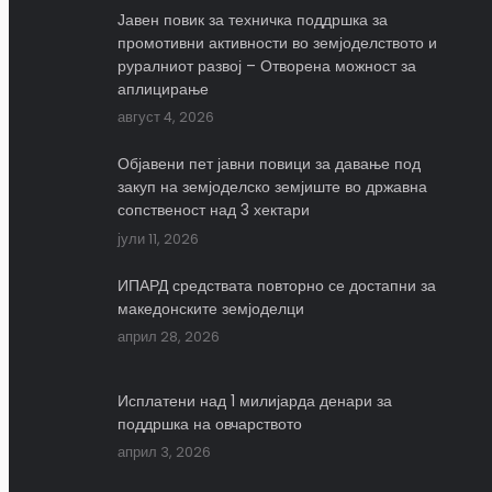
Јавен повик за техничка поддршка за
промотивни активности во земјоделството и
руралниот развој – Отворена можност за
аплицирање
август 4, 2026
Објавени пет јавни повици за давање под
закуп на земјоделско земјиште во државна
сопственост над 3 хектари
јули 11, 2026
ИПАРД средствата повторно се достапни за
македонските земјоделци
април 28, 2026
Исплатени над 1 милијарда денари за
поддршка на овчарството
април 3, 2026