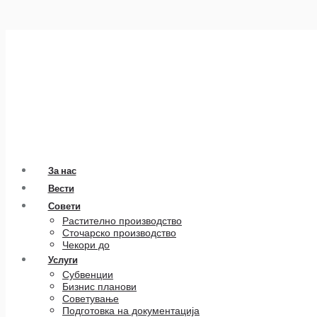
За нас
Вести
Совети
Растително производство
Сточарско производство
Чекори до
Услуги
Субвенции
Бизнис планови
Советување
Подготовка на документација