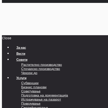
Close
За нас
Вести
Совети
Растително производство
Сточарско производство
Чекори до
Услуги
Субвенции
Бизнис планови
Советување
Подготовка на документација
Истражување на пазарот
Поврзување
Сертифицирање