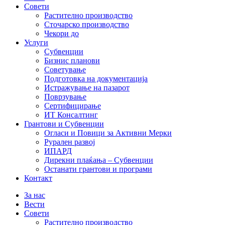
Совети
Растително производство
Сточарско производство
Чекори до
Услуги
Субвенции
Бизнис планови
Советување
Подготовка на документација
Истражување на пазарот
Поврзување
Сертифицирање
ИТ Консалтинг
Грантови и Субвенции
Огласи и Повици за Активни Мерки
Рурален развој
ИПАРД
Дирекни плаќања – Субвенции
Останати грантови и програми
Контакт
За нас
Вести
Совети
Растително производство