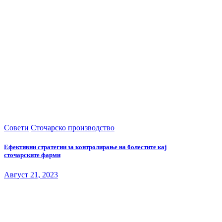
Совети
Сточарско производство
Ефективни стратегии за контролирање на болестите кај
сточарските фарми
Август 21, 2023