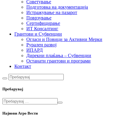
Советување
Подготовка на документација
Истражување на пазарот
Поврзување
Сертифицирање
ИТ Консалтинг
Грантови и Субвенции
Огласи и Повици за Активни Мерки
Рурален развој
ИПАРД
Дирекни плаќања – Субвенции
Останати грантови и програми
Контакт
Пребарувај
Најнови Агро Вести