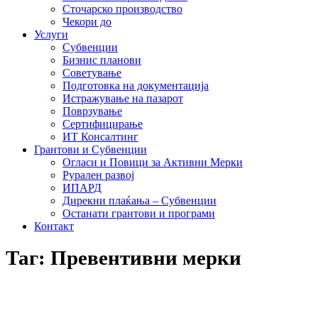
Сточарско производство
Чекори до
Услуги
Субвенции
Бизнис планови
Советување
Подготовка на документација
Истражување на пазарот
Поврзување
Сертифицирање
ИТ Консалтинг
Грантови и Субвенции
Огласи и Повици за Активни Мерки
Рурален развој
ИПАРД
Дирекни плаќања – Субвенции
Останати грантови и програми
Контакт
Таг: Превентивни мерки