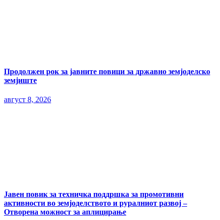
Продолжен рок за јавните повици за државно земјоделско
земјиште
август 8, 2026
Јавен повик за техничка поддршка за промотивни
активности во земјоделството и руралниот развој –
Отворена можност за аплицирање