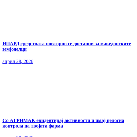
ИПАРД средствата повторно се достапни за македонските
земјоделци
април 28, 2026
Со АГРИМАК евидентирај активности и имај целосна
контрола на твојата фарма