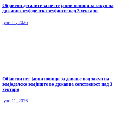
Објавени деталите за петте јавни повици за закуп на
државно земјоделско земјиште над 3 хектари
јули 11, 2026
Објавени пет јавни повици за давање под закуп на
земјоделско земјиште во државна сопственост над 3
хектари
јули 11, 2026