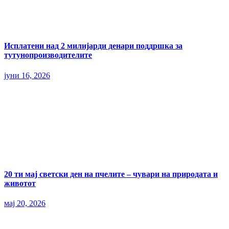
Исплатени над 2 милијарди денари поддршка за
тутунопроизводителите
јуни 16, 2026
20 ти мај светски ден на пчелите – чувари на природата и
животот
мај 20, 2026