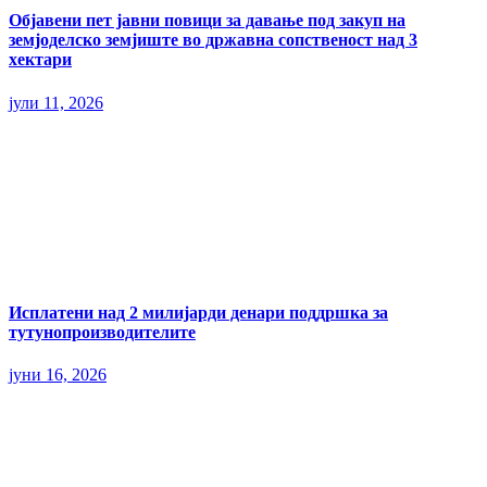
Објавени пет јавни повици за давање под закуп на
земјоделско земјиште во државна сопственост над 3
хектари
јули 11, 2026
Исплатени над 2 милијарди денари поддршка за
тутунопроизводителите
јуни 16, 2026