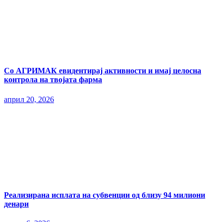
Со АГРИМАК евидентирај активности и имај целосна
контрола на твојата фарма
април 20, 2026
Реализирана исплата на субвенции од близу 94 милиони
денари