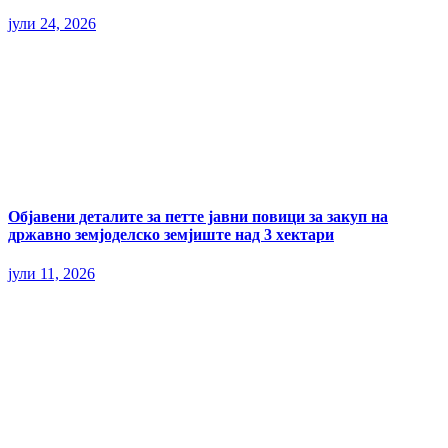
јули 24, 2026
Објавени деталите за петте јавни повици за закуп на
државно земјоделско земјиште над 3 хектари
јули 11, 2026