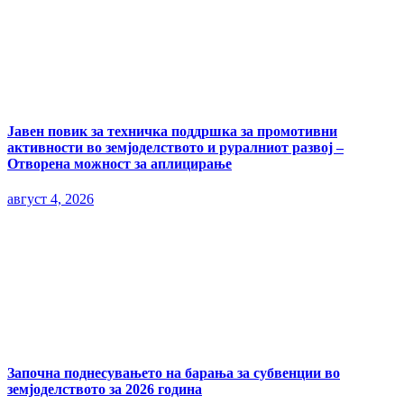
Јавен повик за техничка поддршка за промотивни
активности во земјоделството и руралниот развој –
Отворена можност за аплицирање
август 4, 2026
Започна поднесувањето на барања за субвенции во
земјоделството за 2026 година