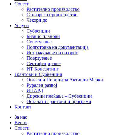
Совети
Растително производство
Сточарско производство
Чекори до
Услуги
Субвенции
Бизнис планови
Советување
Подготовка на документација
Истражување на пазарот
Поврзување
Сертифицирање
ИТ Консалтинг
Грантови и Субвенции
Огласи и Повици за Активни Мерки
Рурален развој
ИПАРД
Дирекни плаќања – Субвенции
Останати грантови и програми
Контакт
За нас
Вести
Совети
Растително производство