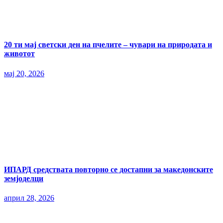
20 ти мај светски ден на пчелите – чувари на природата и
животот
мај 20, 2026
ИПАРД средствата повторно се достапни за македонските
земјоделци
април 28, 2026