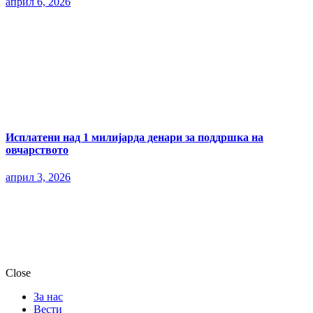
април 6, 2026
Исплатени над 1 милијарда денари за поддршка на
овчарството
април 3, 2026
Close
За нас
Вести