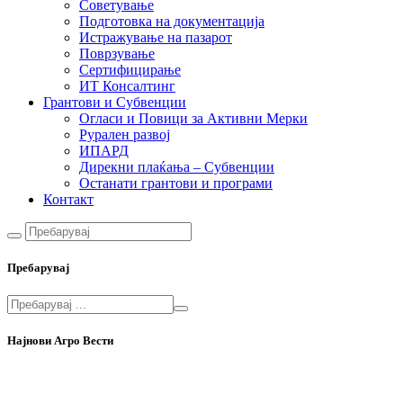
Советување
Подготовка на документација
Истражување на пазарот
Поврзување
Сертифицирање
ИТ Консалтинг
Грантови и Субвенции
Огласи и Повици за Активни Мерки
Рурален развој
ИПАРД
Дирекни плаќања – Субвенции
Останати грантови и програми
Контакт
Пребарувај
Најнови Агро Вести