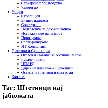
Сточарско производство
Чекори до
Услуги
Субвенции
Бизнис планови
Советување
Подготовка на документација
Истражување на пазарот
Поврзување
Сертифицирање
ИТ Консалтинг
Грантови и Субвенции
Огласи и Повици за Активни Мерки
Рурален развој
ИПАРД
Дирекни плаќања – Субвенции
Останати грантови и програми
Контакт
Таг: Штетници кај
јаболката