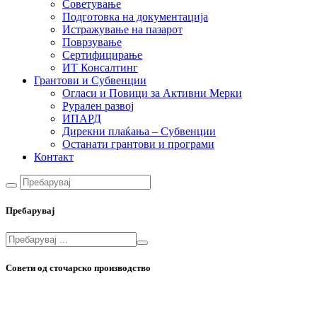
Советување
Подготовка на документација
Истражување на пазарот
Поврзување
Сертифицирање
ИТ Консалтинг
Грантови и Субвенции
Огласи и Повици за Активни Мерки
Рурален развој
ИПАРД
Дирекни плаќања – Субвенции
Останати грантови и програми
Контакт
Пребарувај
Совети од сточарско производство