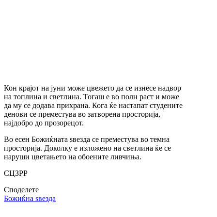
Кон крајот на јуни може цвежето да се изнесе надвор
на топлина и светлина. Тогаш е во полн раст и може
да му се додава прихрана. Кога ќе настапат студените
денови се преместува во затворена просторија,
најдобро до прозорецот.
Во есен Божиќната ѕвезда се преместува во темна
просторија. Доколку е изложено на светлина ќе се
наруши цветањето на обоените ливчиња.
СЦЗРР
Споделете
Божиќна ѕвезда