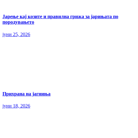
Јарење кај козите и правилна грижа за јарињата по
породувањето
јуни 25, 2026
Прихрана на јагниња
јуни 18, 2026