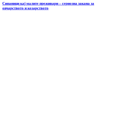
Сипаници кај малите преживари – сериозна закана за
овчарството и козарството