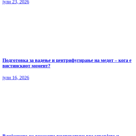
јули 23, 2026
Подготовка за вадење и центрифугирање на медот – кога е
вистинскиот момент?
јули 16, 2026