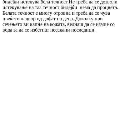
бидејќи истекува бела течност.Не треба да се дозволи
истекување на таа течност бидејќи нема да процвета.
Белата течност е многу отровна и треба да се чува
цвеќето надвор од дофат на деца. Доколку при
сечењето ви капне на кожата, веднаш да се измие со
вода за да се избегнат несакани последици.