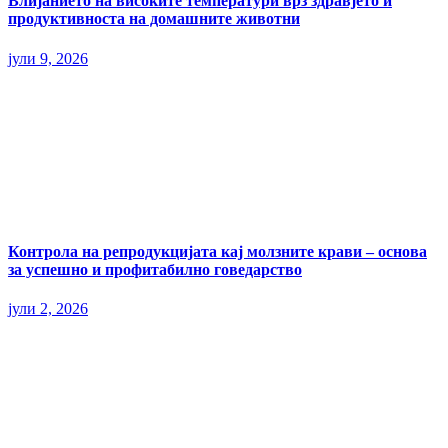
Влијанието на високите температури врз здравјето и
продуктивноста на домашните животни
јули 9, 2026
Контрола на репродукцијата кај молзните крави – основа
за успешно и профитабилно говедарство
јули 2, 2026