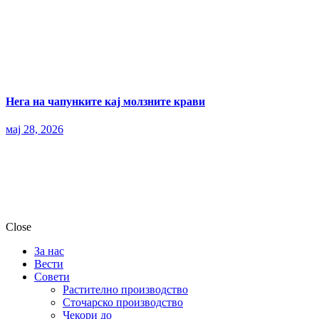
Нега на чапунките кај молзните крави
мај 28, 2026
Close
За нас
Вести
Совети
Растително производство
Сточарско производство
Чекори до