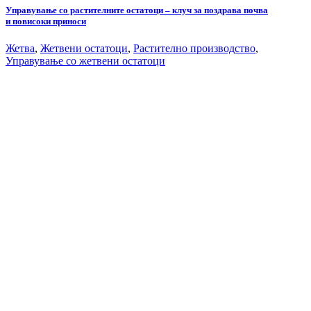
Управување со растителните остатоци – клуч за поздрава почва
и повисоки приноси
Жетва
,
Жетвени остатоци
,
Растително производство
,
Управување со жетвени остатоци