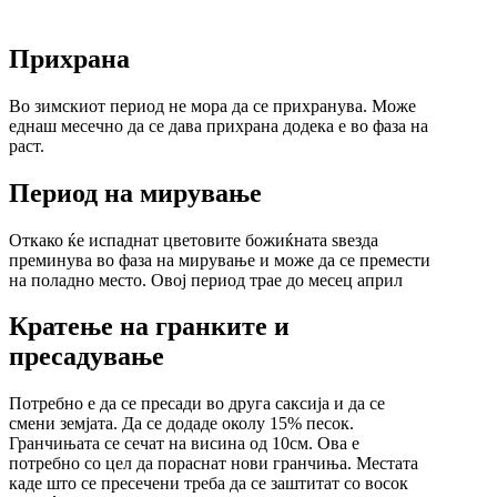
Прихрана
Во зимскиот период не мора да се прихранува. Може
еднаш месечно да се дава прихрана додека е во фаза на
раст.
Период на мирување
Откако ќе испаднат цветовите божиќната ѕвезда
преминува во фаза на мирување и може да се премести
на поладно место. Овој период трае до месец април
Кратење на гранките и
пресадување
Потребно е да се пресади во друга саксија и да се
смени земјата. Да се додаде околу 15% песок.
Гранчињата се сечат на висина од 10см. Ова е
потребно со цел да пораснат нови гранчиња. Местата
каде што се пресечени треба да се заштитат со восок