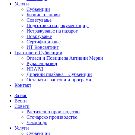
Услуги
Субвенции
Бизнис планови
Советување
Подготовка на документација
Истражување на пазарот
Поврзување
Сертифицирање
ИТ Консалтинг
Грантови и Субвенции
Огласи и Повици за Активни Мерки
Рурален развој
ИПАРД
Дирекни плаќања – Субвенции
Останати грантови и програми
Контакт
За нас
Вести
Совети
Растително производство
Сточарско производство
Чекори до
Услуги
Субвенции