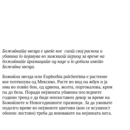
Божиќната ѕвезда е цвеќе кое сиот свој раскош и
убавина го појавува во зимскиот период за време на
божиќните празниците од каде и го добила името
Божиќна ѕвезда.
Божиќна ѕвезда или Euphorbia pulcherrima е растение
кое потекнува од Мексико. Расте во вид на жбун и ја
има во повќе бои, од црвена, жолта, портокалова, крем
па до бела. Поради нејзината убавина последните
години тренд е да биде неизоставен декор за време на
Божиќните и Новогодишните празници. За да уживате
подолго време во нејзините цветови (кои се всушност
обоени листови) треба да внимавате на нејзината нега.