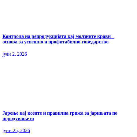
Контрола на репродукцијата кај молзните крави –
основа за успешно и профитабилно говедарство
јули 2, 2026
Јарење кај козите и правилна грижа за јарињата по
породувањето
јуни 25, 2026