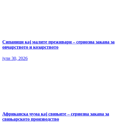
Сипаници кај малите преживари – сериозна закана за
овчарството и козарството
јули 30, 2026
Африканска чума кај свињите – сериозна закана за
свињарското производство