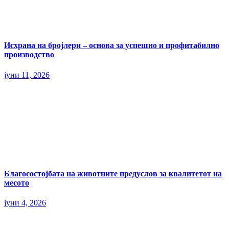
Исхрана на бројлери – основа за успешно и профитабилно
производство
јуни 11, 2026
Благосостојбата на животните предуслов за квалитетот на
месото
јуни 4, 2026