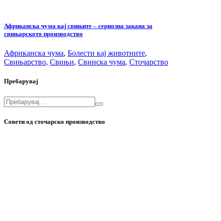
Африканска чума кај свињите – сериозна закана за
свињарското производство
Африканска чума
,
Болести кај животните
,
Свињарство
,
Свињи
,
Свинска чума
,
Сточарство
Пребарувај
Совети од сточарско производство