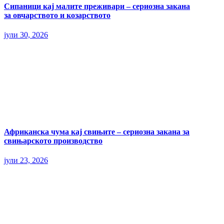
Сипаници кај малите преживари – сериозна закана
за овчарството и козарството
јули 30, 2026
Африканска чума кај свињите – сериозна закана за
свињарското производство
јули 23, 2026