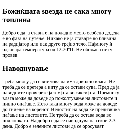
Божиќната ѕвезда не сака многу
топлина
Добро е да ја ставите на поладно место особено додека
е во фаза на цутење. Никако не ја ставајте во близина
на радијатор или пак друго грејно тело. Најмногу ѝ
одговара температура од 12-20°Ц. Не обожава ниту
провев.
Наводнување
Треба многу да се внимава да има доволно влага. Не
треба да се претера а ниту да се остави сува. Пред да ја
наводните проверете ја земјата во саксијата. Премногу
влага може да доведе до пожолтување на листовите и
нивно опаѓање. Исто така многу вода може да доведе
до гниење на коренот. Недостиг на вода ќе предизвика
паѓање на листовите. Не треба да се остава вода во
подлошката. Најдобро е да се наводнува на секои 2-3
дена. Добро е зелените листови да се оросуваат.