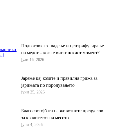
Подготовка за вадење и центрифугирање
на медот – кога е вистинскиот момент?
јули 16, 2026
Јарење кај козите и правилна грижа за
јарињата по породувањето
јуни 25, 2026
Благосостојбата на животните предуслов
за квалитетот на месото
јуни 4, 2026