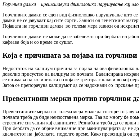
Горчливи дамки – претставува физиолошко нарушување кај плод
Горчливите дамки се еден вид физиолошко нарушување што се ј
дамки не се јавуваат кај сите сорти. Зависи од генетскиот мате
Појавата на горчливи дамки во голема мера зависи од исхранат
Горчливите дамки не може да се забележат при бербата на јабол
кафеава боја и со време се сушат.
Која е причината за појава на горчливи
Недостаток на калциум причина за појава на ова физиолошко н
доволно присуство на калциум во почвата. Балансирана исхрана 
се внимава на количината со која се третираат како и во кој пе
Затоа се препорачува калциумот да се надокнади со прскање пр
Превентивни мерки против горчливи д
Превентивните мерки во голема мера може да го спречат јавув
почвата треба да биде неизоставена мерка. Таа во многу ќе пом
стресните ситуации кај садниците. Резидбата треба да се врши 
При бербата да се обрне внимание при манипулацијата да не до
квалитетот на јаболката подолго време. Како превенција од г