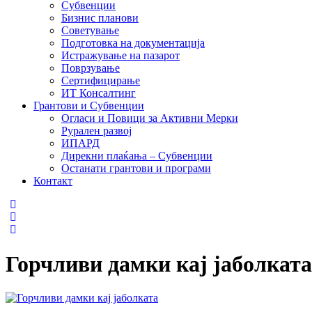
Субвенции
Бизнис планови
Советување
Подготовка на документација
Истражување на пазарот
Поврзување
Сертифицирање
ИТ Консалтинг
Грантови и Субвенции
Огласи и Повици за Активни Мерки
Рурален развој
ИПАРД
Дирекни плаќања – Субвенции
Останати грантови и програми
Контакт
Горчливи дамки кај јаболката