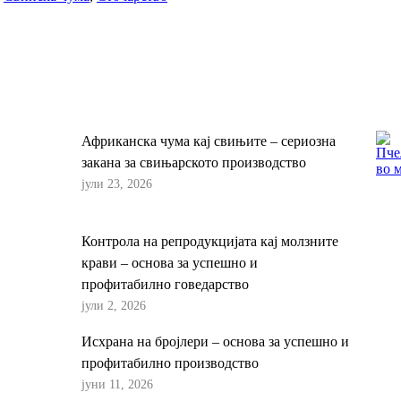
Африканска чума кај свињите – сериозна
закана за свињарското производство
јули 23, 2026
Контрола на репродукцијата кај молзните
крави – основа за успешно и
профитабилно говедарство
јули 2, 2026
Исхрана на бројлери – основа за успешно и
профитабилно производство
јуни 11, 2026