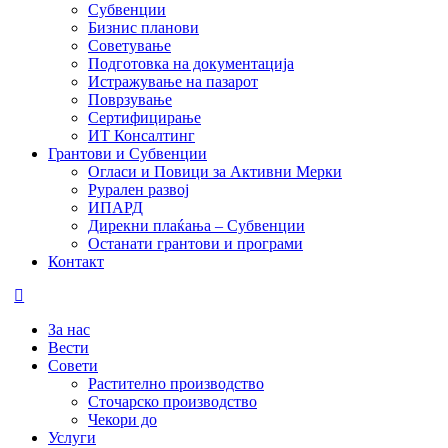
Субвенции
Бизнис планови
Советување
Подготовка на документација
Истражување на пазарот
Поврзување
Сертифицирање
ИТ Консалтинг
Грантови и Субвенции
Огласи и Повици за Активни Мерки
Рурален развој
ИПАРД
Дирекни плаќања – Субвенции
Останати грантови и програми
Контакт
За нас
Вести
Совети
Растително производство
Сточарско производство
Чекори до
Услуги