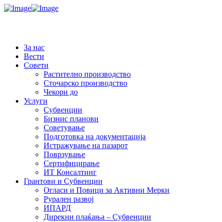
За нас
Вести
Совети
Растително производство
Сточарско производство
Чекори до
Услуги
Субвенции
Бизнис планови
Советување
Подготовка на документација
Истражување на пазарот
Поврзување
Сертифицирање
ИТ Консалтинг
Грантови и Субвенции
Огласи и Повици за Активни Мерки
Рурален развој
ИПАРД
Дирекни плаќања – Субвенции