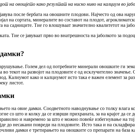
от на овошјето како резултат на ниско ниво на калциум во јаб
авува после бербата на овошните плодови. Најчесто од ова нару
ријал на сортата, минералите во составот на плодот, агроклиматск
а на садниците. Тие го влошуваат значително квалитетот на јаб
ката. Тие се јавуваат прво во внатрешноста на јаболкото за под
 дамки?
арушување. Голем дел од потребните минерали овошките ги земаа
во текот на развојот на плодовите е од исклучително значење. С
риод. Калиумот како и калциумот исто така е важен елемент за раз
еку листот.
амки
ањето на овие дамки. Соодветното наводнување со толку влага к
огне со што и колку да се изврши прихраната, за на крајот да се 
правилно и навремено за што е можно повеќе избегнување на тој 
јде до несакани повреди на плодовите. Исто така и на складфира
орчливи дамки е третирањето на овошките со препарати на база