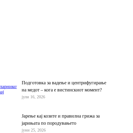
Подготовка за вадење и центрифугирање
на медот – кога е вистинскиот момент?
јули 16, 2026
Јарење кај козите и правилна грижа за
јарињата по породувањето
јуни 25, 2026