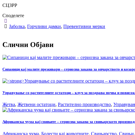
СЦЗРР
Споделете
Јаболка
,
Горчливи дамки
,
Превентивни мерки
Слични Објави
Сипаници кај малите преживари – сериозна закана за овчарството и козар
Управување со растителните остатоци – клуч за поздрава почва и повисо
Жетва
,
Жетвени остатоци
,
Растително производство
,
Управувањ
Африканска чума кај свињите – сериозна закана за свињарското производ
Африканска чума
,
Болести кај животните
,
Свињарство
,
Свињи