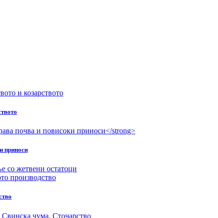
ството
ки приноси
е со жетвени остатоци
ство
,
Свинска чума
,
Сточарство