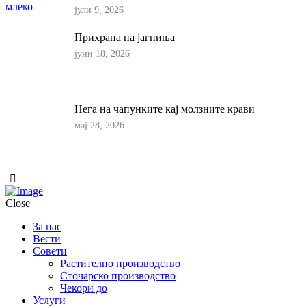
јули 9, 2026
Прихрана на јагниња
јуни 18, 2026
Нега на чапунките кај молзните крави
мај 28, 2026
Close
За нас
Вести
Совети
Растително производство
Сточарско производство
Чекори до
Услуги