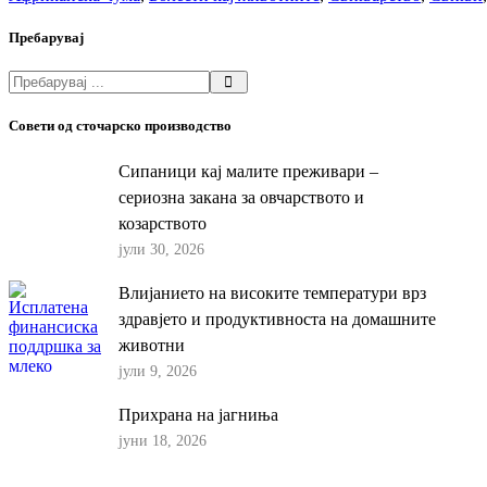
Пребарувај
Совети од сточарско производство
Сипаници кај малите преживари –
сериозна закана за овчарството и
козарството
јули 30, 2026
Влијанието на високите температури врз
здравјето и продуктивноста на домашните
животни
јули 9, 2026
Прихрана на јагниња
јуни 18, 2026