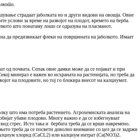
олкото.
шување страдаат јаболката но и други видови на овошја. Овие
ите услови за време на развојот на плодот, времето на берба.
олкото што понатаму лошо се одразува на пласманот.
оцна да предизвикаат флеки на површината на јаболкото. Имаат
т од почвата. Сепак овие дамки може да се појават и при
екој минерал е важен во исхраната на растенијата, но треба да
војот на плодовите, но тој го блокира внесот на калциумот.
олку што има потреба растението. Агрохемиската анализа на
добијат убави плодови. Многу важно е да се избегнуваат
вид стрес. Исто така и бербата треба да се врши навремено.
њето треба да се посвети доволно внимание со цел да се задржи
 калциум хлорид (CaCL2) или калциум нитрат (Ca(NO3)2.