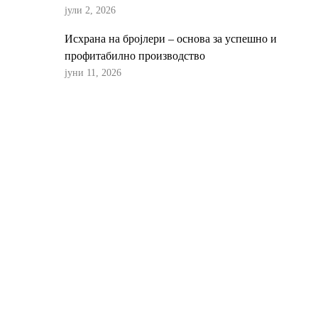
јули 2, 2026
Исхрана на бројлери – основа за успешно и
профитабилно производство
јуни 11, 2026