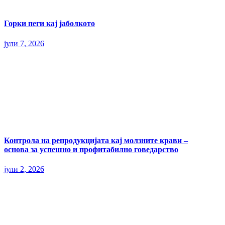
Горки пеги кај јаболкото
јули 7, 2026
Контрола на репродукцијата кај молзните крави –
основа за успешно и профитабилно говедарство
јули 2, 2026