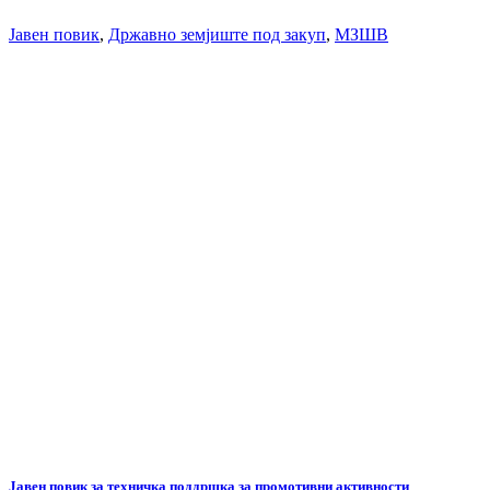
Јавен повик
,
Државно земјиште под закуп
,
МЗШВ
Јавен повик за техничка поддршка за промотивни активности