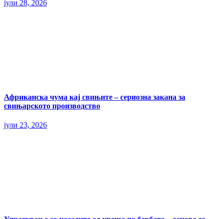
јули 28, 2026
Африканска чума кај свињите – сериозна закана за
свињарското производство
јули 23, 2026