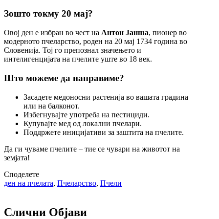
Зошто токму 20 мај?
Овој ден е избран во чест на
Антон Јанша
, пионер во
модерното пчеларство, роден на 20 мај 1734 година во
Словенија. Тој го препознал значењето и
интелигенцијата на пчелите уште во 18 век.
Што можеме да направиме?
Засадете медоносни растенија во вашата градина
или на балконот.
Избегнувајте употреба на пестициди.
Купувајте мед од локални пчелари.
Поддржете иницијативи за заштита на пчелите.
Да ги чуваме пчелите – тие се чувари на животот на
земјата!
Споделете
ден на пчелата
,
Пчеларство
,
Пчели
Слични Објави