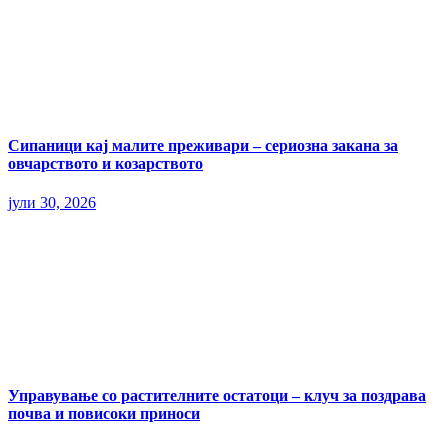
Сипаници кај малите преживари – сериозна закана за
овчарството и козарството
јули 30, 2026
Управување со растителните остатоци – клуч за поздрава
почва и повисоки приноси