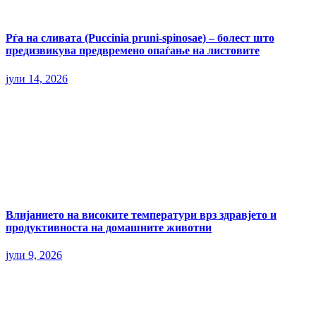
Рѓа на сливата (Puccinia pruni-spinosae) – болест што
предизвикува предвремено опаѓање на листовите
јули 14, 2026
Влијанието на високите температури врз здравјето и
продуктивноста на домашните животни
јули 9, 2026