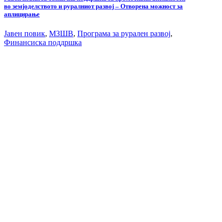
во земјоделството и руралниот развој – Отворена можност за
аплицирање
Јавен повик
,
МЗШВ
,
Програма за рурален развој
,
Финансиска поддршка