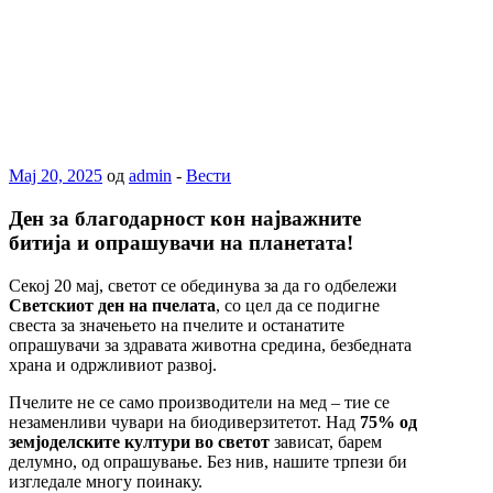
Maj 20, 2025
од
admin
-
Вести
Ден за благодарност кон најважните
битија и опрашувачи на планетата!
Секој 20 мај, светот се обединува за да го одбележи
Светскиот ден на пчелата
, со цел да се подигне
свеста за значењето на пчелите и останатите
опрашувачи за здравата животна средина, безбедната
храна и одржливиот развој.
Пчелите не се само производители на мед – тие се
незаменливи чувари на биодиверзитетот. Над
75% од
земјоделските култури во светот
зависат, барем
делумно, од опрашување. Без нив, нашите трпези би
изгледале многу поинаку.