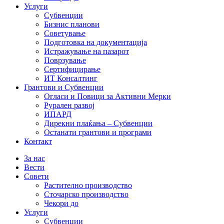
Услуги
Субвенции
Бизнис планови
Советување
Подготовка на документација
Истражување на пазарот
Поврзување
Сертифицирање
ИТ Консалтинг
Грантови и Субвенции
Огласи и Повици за Активни Мерки
Рурален развој
ИПАРД
Дирекни плаќања – Субвенции
Останати грантови и програми
Контакт
За нас
Вести
Совети
Растително производство
Сточарско производство
Чекори до
Услуги
Субвенции