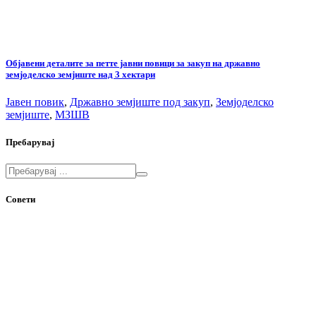
Објавени деталите за петте јавни повици за закуп на државно
земјоделско земјиште над 3 хектари
Јавен повик
,
Државно земјиште под закуп
,
Земјоделско
земјиште
,
МЗШВ
Пребарувај
Совети