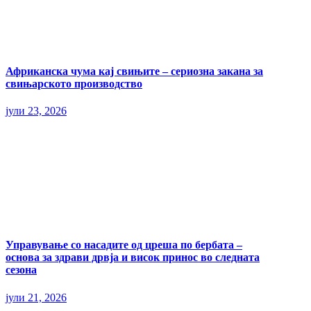
Африканска чума кај свињите – сериозна закана за
свињарското производство
јули 23, 2026
Управување со насадите од цреша по бербата –
основа за здрави дрвја и висок принос во следната
сезона
јули 21, 2026