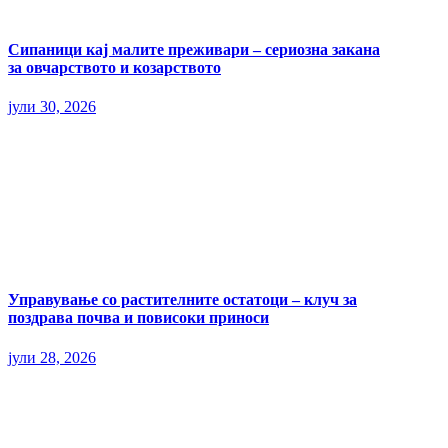
Сипаници кај малите преживари – сериозна закана
за овчарството и козарството
јули 30, 2026
Управување со растителните остатоци – клуч за
поздрава почва и повисоки приноси
јули 28, 2026