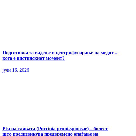
Подготовка за вадење и центрифугирање на медот –
кога е вистинскиот момент?
јули 16, 2026
Рѓа на сливата (Puccinia pruni-spinosae) – болест
што предизвикува предвремено опаѓање на