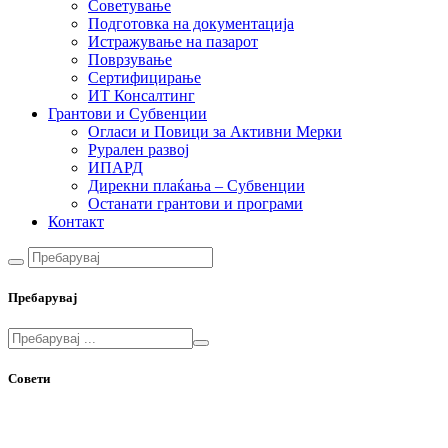
Советување
Подготовка на документација
Истражување на пазарот
Поврзување
Сертифицирање
ИТ Консалтинг
Грантови и Субвенции
Огласи и Повици за Активни Мерки
Рурален развој
ИПАРД
Дирекни плаќања – Субвенции
Останати грантови и програми
Контакт
Пребарувај
Совети