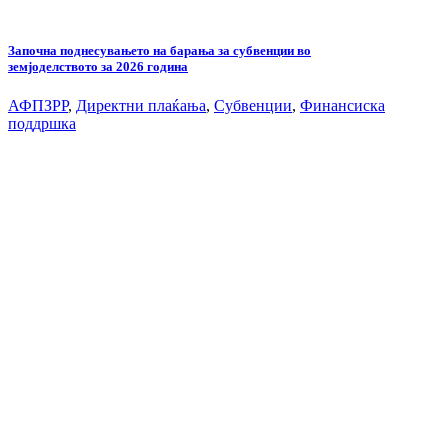
Започна поднесувањето на барања за субвенции во
земјоделството за 2026 година
АФПЗРР
,
Директни плаќања
,
Субвенции
,
Финансиска
поддршка