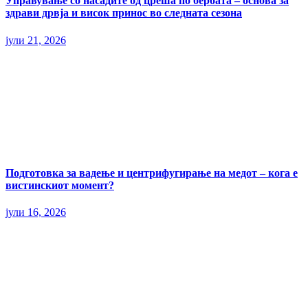
Управување со насадите од цреша по бербата – основа за
здрави дрвја и висок принос во следната сезона
јули 21, 2026
Подготовка за вадење и центрифугирање на медот – кога е
вистинскиот момент?
јули 16, 2026