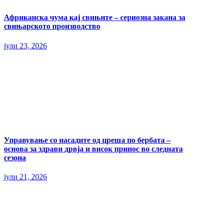
Африканска чума кај свињите – сериозна закана за
свињарското производство
јули 23, 2026
Управување со насадите од цреша по бербата –
основа за здрави дрвја и висок принос во следната
сезона
јули 21, 2026