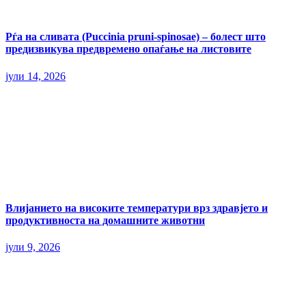
Рѓа на сливата (Puccinia pruni-spinosae) – болест што
предизвикува предвремено опаѓање на листовите
јули 14, 2026
Влијанието на високите температури врз здравјето и
продуктивноста на домашните животни
јули 9, 2026