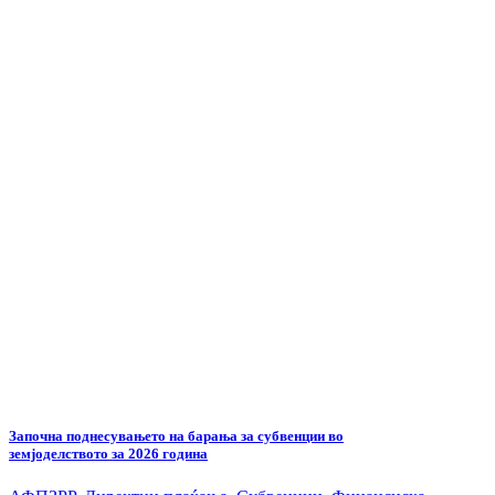
Започна поднесувањето на барања за субвенции во
земјоделството за 2026 година