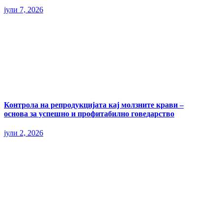
јули 7, 2026
Контрола на репродукцијата кај молзните крави –
основа за успешно и профитабилно говедарство
јули 2, 2026