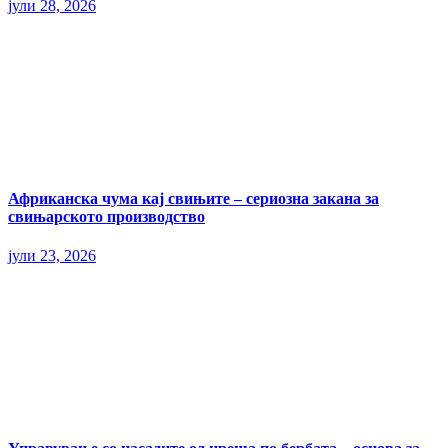
јули 28, 2026
Африканска чума кај свињите – сериозна закана за
свињарското производство
јули 23, 2026