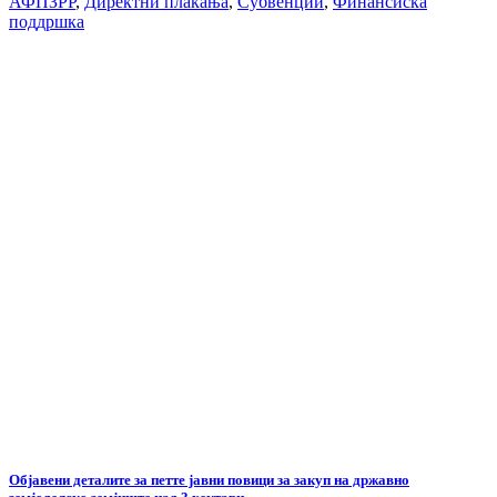
АФПЗРР
,
Директни плаќања
,
Субвенции
,
Финансиска
поддршка
Објавени деталите за петте јавни повици за закуп на државно