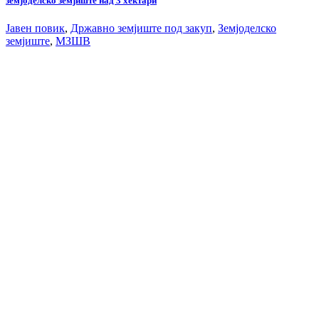
земјоделско земјиште над 3 хектари
Јавен повик
,
Државно земјиште под закуп
,
Земјоделско
земјиште
,
МЗШВ