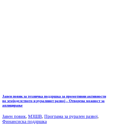
Јавен повик за техничка поддршка за промотивни активности
во земјоделството и руралниот развој – Отворена можност за
аплицирање
Јавен повик
,
МЗШВ
,
Програма за рурален развој
,
Финансиска поддршка