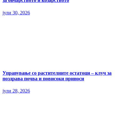
за овчарството и козарството
јули 30, 2026
Управување со растителните остатоци – клуч за
поздрава почва и повисоки приноси
јули 28, 2026