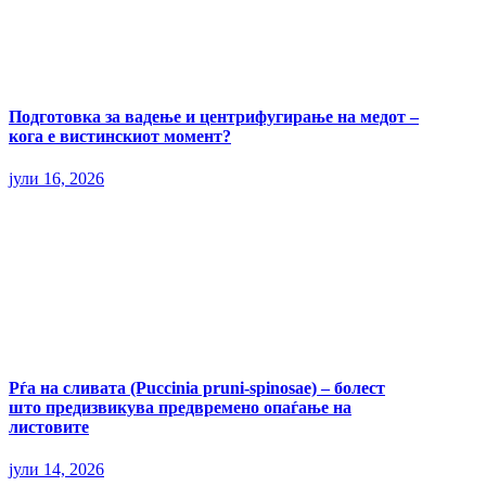
Подготовка за вадење и центрифугирање на медот –
кога е вистинскиот момент?
јули 16, 2026
Рѓа на сливата (Puccinia pruni-spinosae) – болест
што предизвикува предвремено опаѓање на
листовите
јули 14, 2026