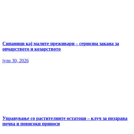
Сипаници кај малите преживари – сериозна закана за
овчарството и козарството
јули 30, 2026
Управување со растителните остатоци – клуч за поздрава
почва и повисоки приноси