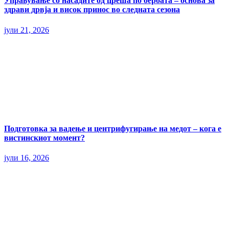
Управување со насадите од цреша по бербата – основа за
здрави дрвја и висок принос во следната сезона
јули 21, 2026
Подготовка за вадење и центрифугирање на медот – кога е
вистинскиот момент?
јули 16, 2026