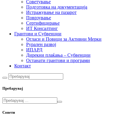
Советување
Подготовка на документација
Истражување на пазарот
Поврзување
Сертифицирање
ИТ Консалтинг
Грантови и Субвенции
Огласи и Повици за Активни Мерки
Рурален развој
ИПАРД
Дирекни плаќања – Субвенции
Останати грантови и програми
Контакт
Пребарувај
Совети