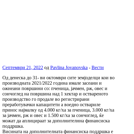
Септември 21, 2022
од
Pavlina Jovanovska
-
Вести
Од денеска до 31- ви октомври сите земјоделци кои во
производната 2021/2022 година имале засеани и
ожнеани површини со: пченица, јачмен, рж, овес и
сончоглед на површина над 1 хектар и оствареното
производство го продале во регистрирани
преработувачки капацитети а воедно оствариле
принос најмалку од 4.000 кг/ха за пченица, 3.000 кг/ха
за јачмен, рж и овес и 1.500 кг/ха за сончоглед, ќе
можат да аплицираат за дополнителнна финансиска
поддршка.
Висината на дополнителната финансиска поддршка е