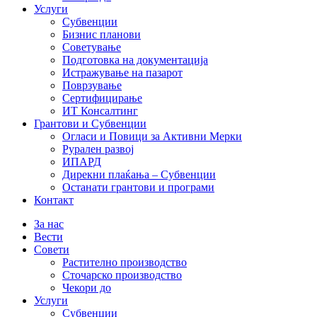
Услуги
Субвенции
Бизнис планови
Советување
Подготовка на документација
Истражување на пазарот
Поврзување
Сертифицирање
ИТ Консалтинг
Грантови и Субвенции
Огласи и Повици за Активни Мерки
Рурален развој
ИПАРД
Дирекни плаќања – Субвенции
Останати грантови и програми
Контакт
За нас
Вести
Совети
Растително производство
Сточарско производство
Чекори до
Услуги
Субвенции