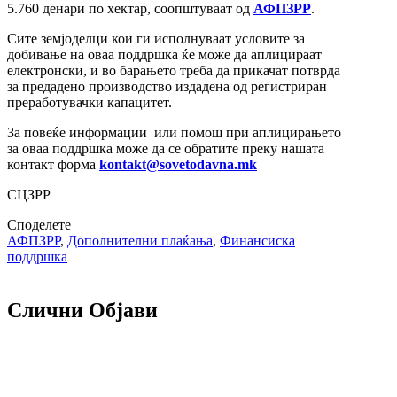
5.760 денари по хектар, соопштуваат од
АФПЗРР
.
Сите земјоделци кои ги исполнуваат условите за
добивање на оваа поддршка ќе може да аплицираат
електронски, и во барањето треба да прикачат потврда
за предадено производство издадена од регистриран
преработувачки капацитет.
За повеќе информации или помош при аплицирањето
за оваа поддршка може да се обратите преку нашата
контакт форма
kontakt@sovetodavna.mk
СЦЗРР
Споделете
АФПЗРР
,
Дополнителни плаќања
,
Финансиска
поддршка
Слични Објави