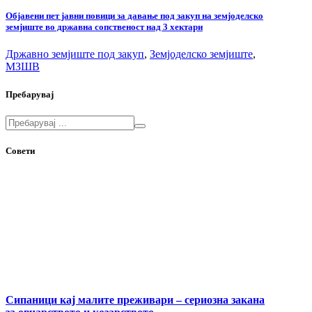
Објавени пет јавни повици за давање под закуп на земјоделско
земјиште во државна сопственост над 3 хектари
Државно земјиште под закуп
,
Земјоделско земјиште
,
МЗШВ
Пребарувај
Совети
Сипаници кај малите преживари – сериозна закана