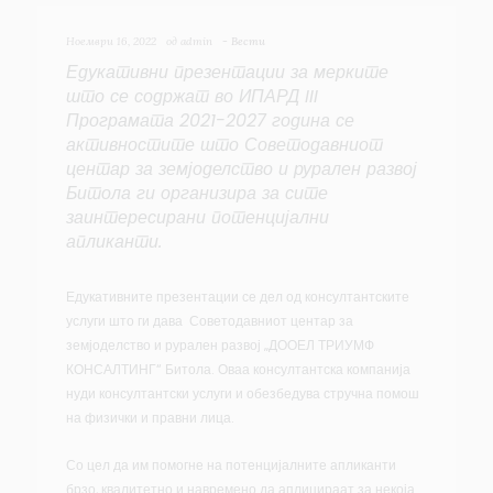
Ноември 16, 2022
од
admin
-
Вести
Едукативни презентации за мерките
што се содржат во ИПАРД III
Програмата 2021-2027 година се
активностите што Советодавниот
центар за земјоделство и рурален развој
Битола ги организира за сите
заинтересирани потенцијални
апликанти.
Едукативните презентации се дел од консултантските
услуги што ги дава Советодавниот центар за
земјоделство и рурален развој „ДООЕЛ ТРИУМФ
КОНСАЛТИНГ“ Битола. Оваа консултантска компанија
нуди консултантски услуги и обезбедува стручна помош
на физички и правни лица.
Со цел да им помогне на потенцијалните апликанти
брзо, квалитетно и навремено да аплицираат за некоја