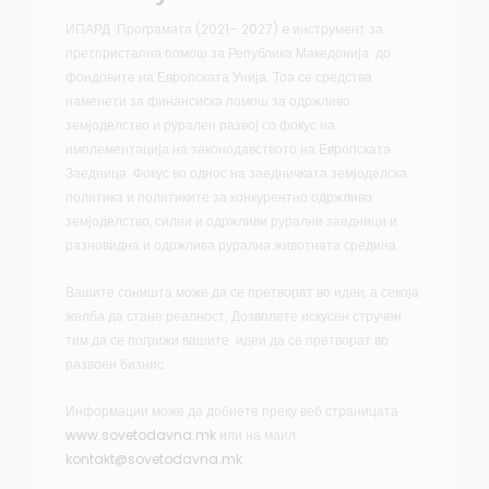
ИПАРД Програмата (2021– 2027) e инструмент за
претпристапна помош за Република Македонија до
фондовите на Европската Унија. Тоа се средства
наменети за финансиска помош за одржливо
земјоделство и рурален развој со фокус на
имплементација на законодавството на Европската
Заедница. Фокус во однос на заедничката земјоделска
политика и политиките за конкурентно одржливо
земјоделство, силни и одржливи рурални заедници и
разновидна и одржлива рурална животната средина.
Вашите соништа може да се претворат во идеи, а секоја
желба да стане реалност. Дозволете искусен стручен
тим да се погрижи вашите идеи да се претворат во
развоен бизнис.
Информации може да добиете преку веб страницата
www.sovetodavna.mk
или на маил
kontakt@sovetodavna.mk
.