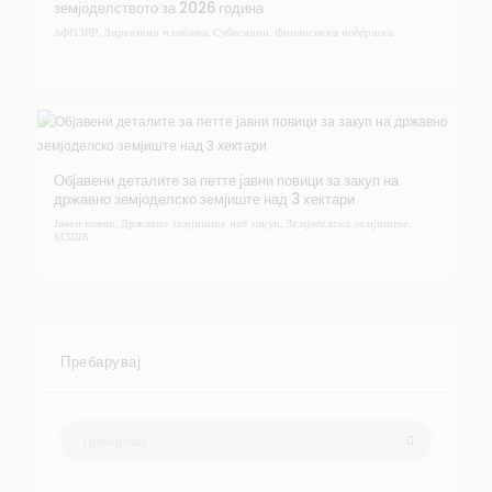
земјоделството за 2026 година
АФПЗРР
,
Директни плаќања
,
Субвенции
,
Финансиска поддршка
Објавени деталите за петте јавни повици за закуп на
државно земјоделско земјиште над 3 хектари
Јавен повик
,
Државно земјиште под закуп
,
Земјоделско земјиште
,
МЗШВ
Пребарувај