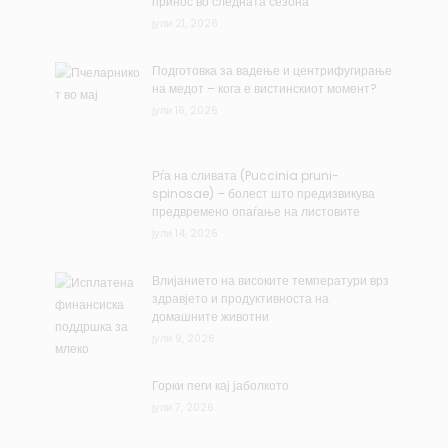
принос во следната сезона
јули 21, 2026
Подготовка за вадење и центрифугирање
на медот – кога е вистинскиот момент?
јули 16, 2026
Рѓа на сливата (Puccinia pruni-
spinosae) – болест што предизвикува
предвремено опаѓање на листовите
јули 14, 2026
Влијанието на високите температури врз
здравјето и продуктивноста на
домашните животни
јули 9, 2026
Горки пеги кај јаболкото
јули 7, 2026