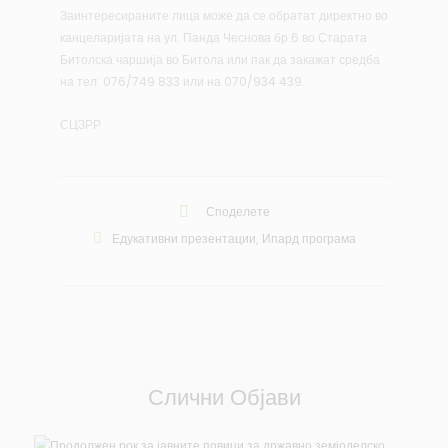
Заинтересираните лица може да се обратат директно во
канцеларијата на ул. Панда Чеснова бр.6 во Старата
Битолска чаршија во Битола или пак да закажат средба
на тел: 076/749 833 или на 070/934 439.
СЦЗРР
Споделете
Едукативни презентации
,
Ипард програма
Слични Објави