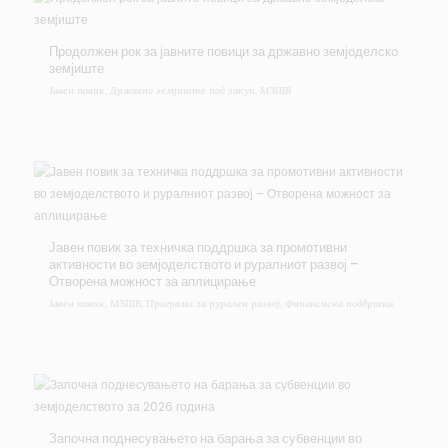
Продолжен рок за јавните повици за државно земјоделско
земјиште
Јавен повик
,
Државно земјиште под закуп
,
МЗШВ
Јавен повик за техничка поддршка за промотивни
активности во земјоделството и руралниот развој –
Отворена можност за аплицирање
Јавен повик
,
МЗШВ
,
Програма за рурален развој
,
Финансиска поддршка
Започна поднесувањето на барања за субвенции во