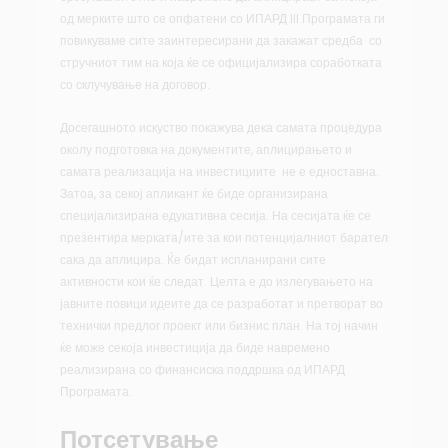
од мерките што се опфатени со ИПАРД III Програмата ги
повикуваме сите заинтересирани да закажат средба со
стручниот тим на која ќе се официјализира соработката
со склучување на договор.
Досегашното искуство покажува дека самата процедура
околу подготовка на документите, аплицирањето и
самата реализација на инвестициите не е едноставна.
Затоа, за секој апликант ќе биде организирана
специјализирана едукативна сесија. На сесијата ќе се
презентира мерката/ите за кои потенцијалниот барател
сака да аплицира. Ќе бидат испланирани сите
активности кои ќе следат. Целта е до излегувањето на
јавните повици идеите да се разработат и претворат во
технички предлог проект или бизнис план. На тој начин
ќе може секоја инвестиција да биде навремено
реализирана со финансиска поддршка од ИПАРД
Програмата.
Потсетување