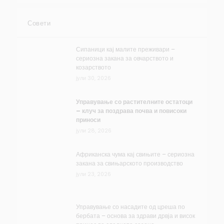
Совети
Сипаници кај малите преживари –
сериозна закана за овчарството и
козарството
јули 30, 2026
Управување со растителните остатоци
– клуч за поздрава почва и повисоки
приноси
јули 28, 2026
Африканска чума кај свињите – сериозна
закана за свињарското производство
јули 23, 2026
Управување со насадите од цреша по
бербата – основа за здрави дрвја и висок