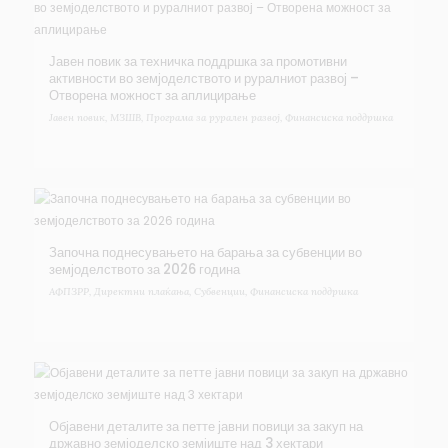
Јавен повик за техничка поддршка за промотивни
активности во земјоделството и руралниот развој –
Отворена можност за аплицирање
Јавен повик
,
МЗШВ
,
Програма за рурален развој
,
Финансиска поддршка
Започна поднесувањето на барања за субвенции во
земјоделството за 2026 година
АФПЗРР
,
Директни плаќања
,
Субвенции
,
Финансиска поддршка
Објавени деталите за петте јавни повици за закуп на
државно земјоделско земјиште над 3 хектари