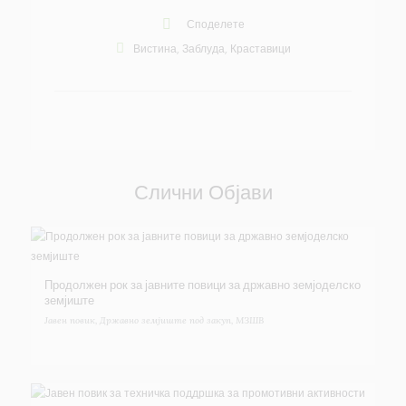
Споделете
Вистина
,
Заблуда
,
Краставици
Слични Објави
Продолжен рок за јавните повици за државно земјоделско
земјиште
Јавен повик
,
Државно земјиште под закуп
,
МЗШВ