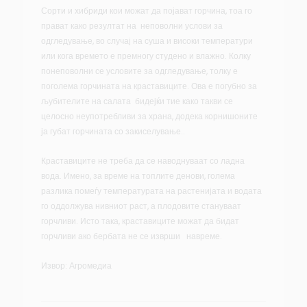
Сорти и хибриди кои можат да појават горчина, тоа го
прават како резултат на неповолни услови за
одгледување, во случај на суша и високи температури
или кога времето е премногу студено и влажно. Колку
понеповолни се условите за одгледување, толку е
поголема горчината на краставиците. Ова е погубно за
љубителите на салата бидејќи тие како такви се
целосно неупотребливи за храна, додека корнишоните
ја губат горчината со закиселување..
Краставиците не треба да се наводнуваат со ладна
вода. Имено, за време на топлите денови, голема
разлика помеѓу температурата на растенијата и водата
го оддолжува нивниот раст, а плодовите стануваат
горчливи. Исто така, краставиците можат да бидат
горчливи ако бербата не се изврши навреме.
Извор: Агромедиа