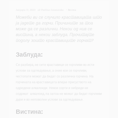
Јануари 11, 2023
од
Pavlina Jovanovska
-
Вести
Можеби ви се случило краставицата што
ја јадете да горчи. Причините за тоа
може да се различни. Некои од нив се
вистина, а некои заблуда. Прочитајте
подолу зошто краставиците горчат?
Заблуда:
Се разбира, не сите краставици се горчливи во исти
услови за одгледување, а оние кои се горчливи,
честопати можат да бидат со различна горчина. На
горчината на краставицата влијае присуството на
одредени алкалоиди. Некои сорти и хибриди не
содржат алкалоид, па затоа не можат да бидат горчливи
дури и во неповолни услови за одгледување.
Вистина: