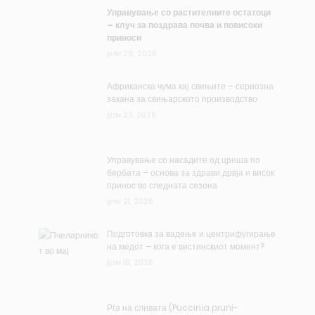
Управување со растителните остатоци
– клуч за поздрава почва и повисоки
приноси
јули 28, 2026
Африканска чума кај свињите – сериозна
закана за свињарското производство
јули 23, 2026
Управување со насадите од цреша по
бербата – основа за здрави дрвја и висок
принос во следната сезона
јули 21, 2026
Подготовка за вадење и центрифугирање
на медот – кога е вистинскиот момент?
јули 16, 2026
Рѓа на сливата (Puccinia pruni-