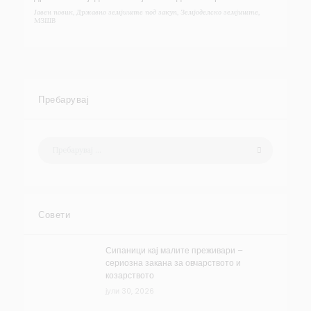
Јавен повик
,
Државно земјиште под закуп
,
Земјоделско земјиште
,
МЗШВ
Пребарувај
Совети
Сипаници кај малите преживари –
сериозна закана за овчарството и
козарството
јули 30, 2026