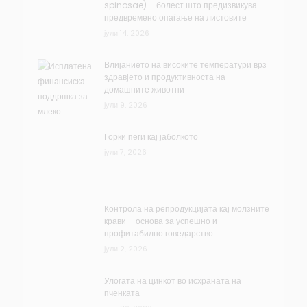
spinosae) – болест што предизвикува
предвремено опаѓање на листовите
јули 14, 2026
Влијанието на високите температури врз
здравјето и продуктивноста на
домашните животни
јули 9, 2026
Горки пеги кај јаболкото
јули 7, 2026
Контрола на репродукцијата кај молзните
крави – основа за успешно и
профитабилно говедарство
јули 2, 2026
Улогата на цинкот во исхраната на
пченката