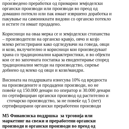
произведено преработки од примарни земјоделски
органски производи или производи во преод од
домашно потекло или пак имаат извршено доработка и
пакување на самоникнати видови со органско потекло
и истите ги имаат продадено.
Корисници на оваа мерка се и земјоделски стопанства
– производители на органско кравјо, овчо и козјо
млеко регистрирани како одгледувачи на говеда, овци
и кози, вклучително и корисници кои произведуваат
храна со традиционални карактеристики, и во објекти
кои се во започната постапка за евидентирање според
традиционални методи на производство, сирење
добиено од млеко од овци и кози/мандри.
Висината на поддршката изнесува 10% од вредноста
на произведените и продадени производи, но не
повеќе од
150.000 денари по оператор и 30.000 денари
по сертифициран органски производ од растително и
сточарско производство, за не повеќе од 5 (пет)
сертифицирани органски преработени производи
М5
Финансиска поддршка
за трговија или
маркетинг на свежи и преработени органски
производи и органски производи во преод од