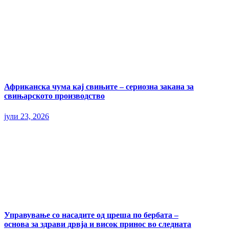
Африканска чума кај свињите – сериозна закана за
свињарското производство
јули 23, 2026
Управување со насадите од цреша по бербата –
основа за здрави дрвја и висок принос во следната