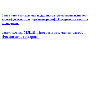
Јавен повик за техничка поддршка за промотивни активности
во земјоделството и руралниот развој – Отворена можност за
аплицирање
Јавен повик
,
МЗШВ
,
Програма за рурален развој
,
Финансиска поддршка