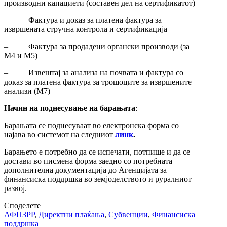
производни капациети (составен дел на сертификатот)
– Фактура и доказ за платена фактура за
извршената стручна контрола и сертификација
– Фактура за продадени органски производи (за
М4 и М5)
– Извештај за анализа на почвата и фактура со
доказ за платена фактура за трошоците за извршените
анализи (М7)
Начин на поднесување на барањата
:
Барањата се поднесуваат во електронска форма со
најава во системот на следниот
линк
.
Барањето е потребно да се испечати, потпише и да се
достави во писмена форма заедно со потребната
дополнителна документација до Агенцијата за
финансиска поддршка во земјоделството и руралниот
развој.
Споделете
АФПЗРР
,
Директни плаќања
,
Субвенции
,
Финансиска
поддршка