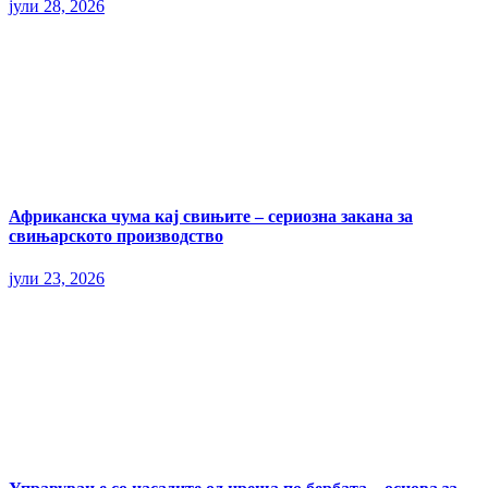
јули 28, 2026
Африканска чума кај свињите – сериозна закана за
свињарското производство
јули 23, 2026