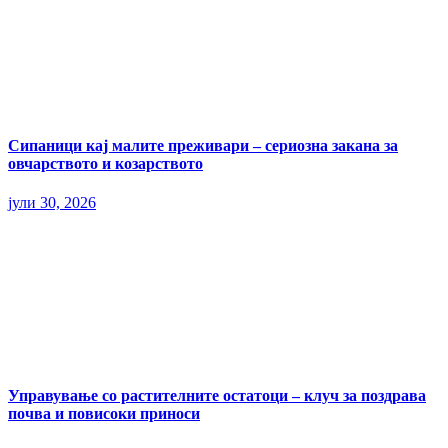
Сипаници кај малите преживари – сериозна закана за
овчарството и козарството
јули 30, 2026
Управување со растителните остатоци – клуч за поздрава
почва и повисоки приноси