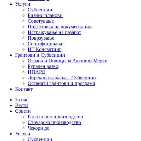
Услуги
Субвенции
Бизнис планови
Советување
Подготовка на документација
Истражување на пазарот
Поврзување
Сертифицирање
ИТ Консалтинг
Грантови и Субвенции
Огласи и Повици за Активни Мерки
Рурален развој
ИПАРД
Дирекни плаќања – Субвенции
Останати грантови и програми
Контакт
За нас
Вести
Совети
Растително производство
Сточарско производство
Чекори до
Услуги
Субвенции