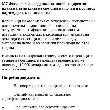
М7 Финансиска поддршка за посебни директни
плаќања за анализа на својства на почва и производ
кај земјоделски стопанства
Корисници на оваа мерка се земјоделски стопанства и/
или откупувачи запишани во Регистарот на
откупувачи на земјоделски производи кои имаат
извршени агрохемиски, педолошки или анализи на
остатоци од пестициди, тешки метали и други
материи на почва и во органски производи во 2024
година,
Висината на поддршката изнесува 80% од трошоците
за анализа без данок на додадена вредност, но не
повеќе од 12.000 денари по земјоделско стопанство и/
или откупувач.
Потребни документи
:
– Договор со овластено сертификационо тело
– Сертификат издаден од овластено
сертификационо тело
– Спецификација за сертифицираните