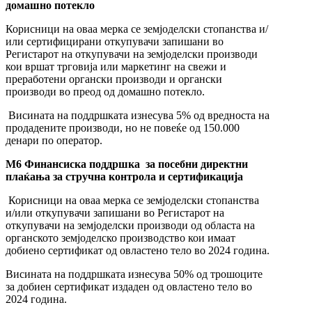
домашно потекло
Корисници на оваа мерка се земјоделски стопанства и/
или сертифицирани откупувачи запишани во
Регистарот на откупувачи на земјоделски производи
кои вршат трговија или маркетинг на свежи и
преработени органски производи и органски
производи во преод од домашно потекло.
Висината на поддршката изнесува 5% од вредноста на
продадените производи, но не повеќе од 150.000
денари по оператор.
М6
Финансиска поддршка
за посебни директни
плаќања за стручна контрола и сертификација
Корисници на оваа мерка се земјоделски стопанства
и/или откупувачи запишани во Регистарот на
откупувачи на земјоделски производи од областа на
органското земјоделско производство кои имаат
добиено сертификат од овластено тело во 2024 година.
Висината на поддршката изнесува 50% од трошоците
за добиен сертификат издаден од овластено тело во
2024 година.