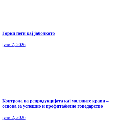
Горки пеги кај јаболкото
јули 7, 2026
Контрола на репродукцијата кај молзните крави –
основа за успешно и профитабилно говедарство
јули 2, 2026