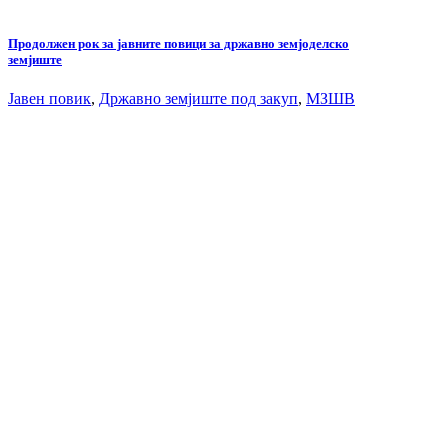
Продолжен рок за јавните повици за државно земјоделско
земјиште
Јавен повик
,
Државно земјиште под закуп
,
МЗШВ