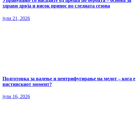
Управување со насадите од цреша по бербата – основа за
здрави дрвја и висок принос во следната сезона
јули 21, 2026
Подготовка за вадење и центрифугирање на медот – кога е
вистинскиот момент?
јули 16, 2026