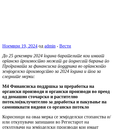
Ноември 19, 2024
од
admin
-
Вести
До 25 декември 2024 година барателите кои имаат
органско произвоство можат да поднесат барања по
Програмата за финансиска поддршка во органското
земјоделско производство за 2024 година и тоа за
следните мерки:
М4
Финансиска поддршка за преработка на
органски производи и органски производи во преод
од домашно сточарско и растително
потекло
(вклучително за доработка и пакување на
самоникнати видови со органско потекло
Корисници на оваа мерка се земјоделски стопанства и/
или откупувачи запишани во Регистарот на
откупувачи на земјоделски производи кои имаат