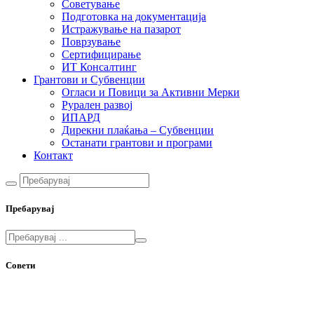
Советување
Подготовка на документација
Истражување на пазарот
Поврзување
Сертифицирање
ИТ Консалтинг
Грантови и Субвенции
Огласи и Повици за Активни Мерки
Рурален развој
ИПАРД
Дирекни плаќања – Субвенции
Останати грантови и програми
Контакт
Пребарувај
Совети