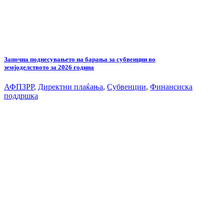
Започна поднесувањето на барања за субвенции во
земјоделството за 2026 година
АФПЗРР
,
Директни плаќања
,
Субвенции
,
Финансиска
поддршка