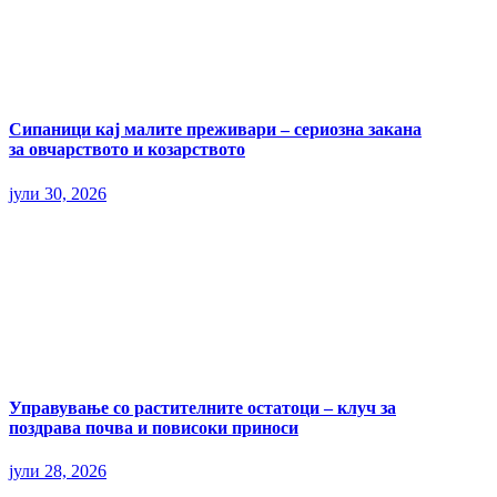
Сипаници кај малите преживари – сериозна закана
за овчарството и козарството
јули 30, 2026
Управување со растителните остатоци – клуч за
поздрава почва и повисоки приноси
јули 28, 2026