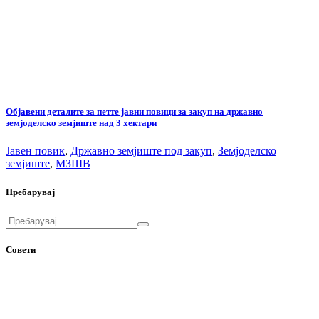
Објавени деталите за петте јавни повици за закуп на државно
земјоделско земјиште над 3 хектари
Јавен повик
,
Државно земјиште под закуп
,
Земјоделско
земјиште
,
МЗШВ
Пребарувај
Совети