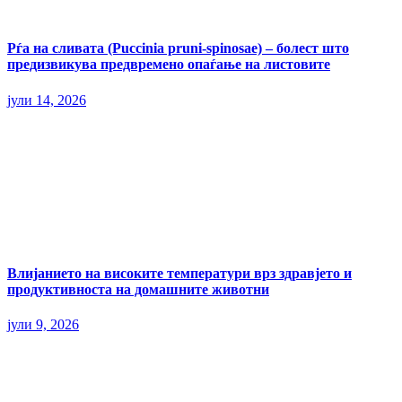
Рѓа на сливата (Puccinia pruni-spinosae) – болест што
предизвикува предвремено опаѓање на листовите
јули 14, 2026
Влијанието на високите температури врз здравјето и
продуктивноста на домашните животни
јули 9, 2026