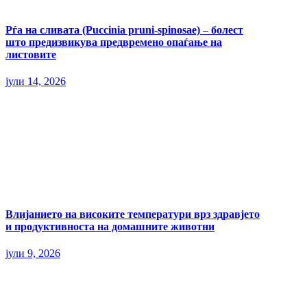
Рѓа на сливата (Puccinia pruni-spinosae) – болест
што предизвикува предвремено опаѓање на
листовите
јули 14, 2026
Влијанието на високите температури врз здравјето
и продуктивноста на домашните животни
јули 9, 2026