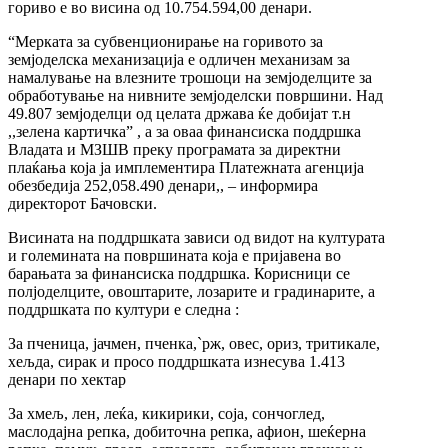
гориво е во висина од 10.754.594,00 денари.
“Мерката за субвенционирање на горивото за
земјоделска механизација е одличен механизам за
намалување на влезните трошоци на земјоделците за
обработување на нивните земјоделски површини. Над
49.807 земјоделци од целата држава ќе добијат т.н
,,зелена картичка” , а за оваа финансиска поддршка
Владата и МЗШВ преку програмата за директни
плаќања која ја имплементира Платежната агенција
обезбедија 252,058.490 денари,, – информира
директорот Бачовски.
Висината на поддршката зависи од видот на културата
и големината на површината која е пријавена во
барањата за финансиска поддршка. Корисници се
полјоделците, овоштарите, лозарите и градинарите, а
поддршката по култури е следна :
За пченица, јачмен, пченка,`рж, овес, ориз, тритикале,
хељда, сирак и просо поддршката изнесува 1.413
денари по хектар
За хмељ, лен, леќа, кикирики, соја, сончоглед,
маслодајна репка, добиточна репка, афион, шеќерна