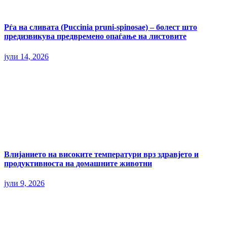
Рѓа на сливата (Puccinia pruni-spinosae) – болест што
предизвикува предвремено опаѓање на листовите
јули 14, 2026
Влијанието на високите температури врз здравјето и
продуктивноста на домашните животни
јули 9, 2026