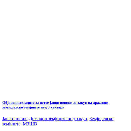
Објавени деталите за петте јавни повици за закуп на државно
земјоделско земјиште над 3 хектари
Јавен повик
,
Државно земјиште под закуп
,
Земјоделско
земјиште
,
МЗШВ