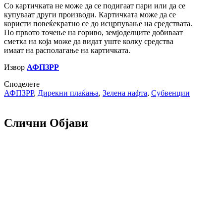
Со картичката не може да се подигаат пари или да се
купуваат други производи. Картичката може да се
користи повеќекратно се до исцрпување на средствата.
По првото точење на гориво, земјоделците добиваат
сметка на која може да видат уште колку средства
имаат на располагање на картичката.
Извор
АФПЗРР
Споделете
АФПЗРР
,
Дирекни плаќања
,
Зелена нафта
,
Субвенции
Слични Објави