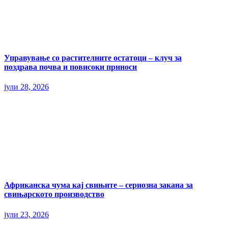
Управување со растителните остатоци – клуч за
поздрава почва и повисоки приноси
јули 28, 2026
Африканска чума кај свињите – сериозна закана за
свињарското производство
јули 23, 2026