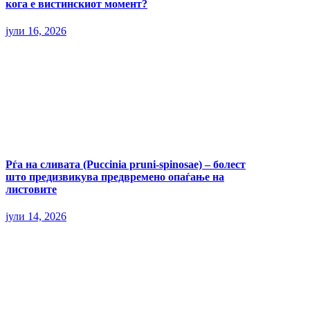
кога е вистинскиот момент?
јули 16, 2026
Рѓа на сливата (Puccinia pruni-spinosae) – болест
што предизвикува предвремено опаѓање на
листовите
јули 14, 2026