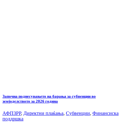
Започна поднесувањето на барања за субвенции во
земјоделството за 2026 година
АФПЗРР
,
Директни плаќања
,
Субвенции
,
Финансиска
поддршка