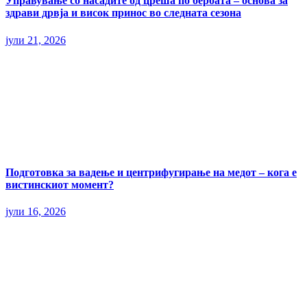
Управување со насадите од цреша по бербата – основа за
здрави дрвја и висок принос во следната сезона
јули 21, 2026
Подготовка за вадење и центрифугирање на медот – кога е
вистинскиот момент?
јули 16, 2026