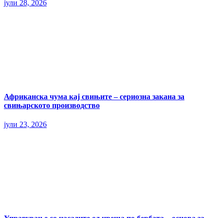
јули 28, 2026
Африканска чума кај свињите – сериозна закана за
свињарското производство
јули 23, 2026