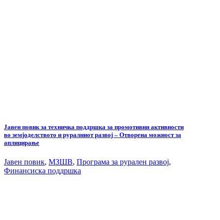
Јавен повик за техничка поддршка за промотивни активности
во земјоделството и руралниот развој – Отворена можност за
аплицирање
Јавен повик
,
МЗШВ
,
Програма за рурален развој
,
Финансиска поддршка