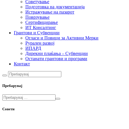
Советување
Подготовка на документација
Истражување на пазарот
Поврзување
Сертифицирање
ИТ Консалтинг
Грантови и Субвенции
Огласи и Повици за Активни Мерки
Рурален развој
ИПАРД
Дирекни плаќања – Субвенции
Останати грантови и програми
Контакт
Пребарувај
Совети