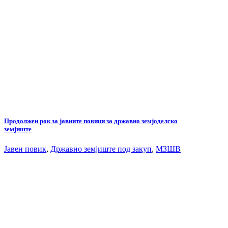
Продолжен рок за јавните повици за државно земјоделско
земјиште
Јавен повик
,
Државно земјиште под закуп
,
МЗШВ