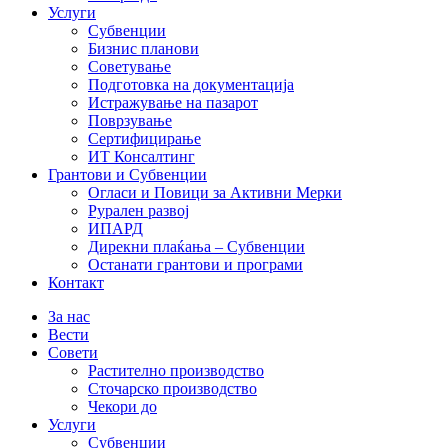
Услуги
Субвенции
Бизнис планови
Советување
Подготовка на документација
Истражување на пазарот
Поврзување
Сертифицирање
ИТ Консалтинг
Грантови и Субвенции
Огласи и Повици за Активни Мерки
Рурален развој
ИПАРД
Дирекни плаќања – Субвенции
Останати грантови и програми
Контакт
За нас
Вести
Совети
Растително производство
Сточарско производство
Чекори до
Услуги
Субвенции