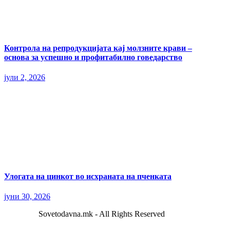
Контрола на репродукцијата кај молзните крави –
основа за успешно и профитабилно говедарство
јули 2, 2026
Улогата на цинкот во исхраната на пченката
јуни 30, 2026
Sovetodavna.mk - All Rights Reserved