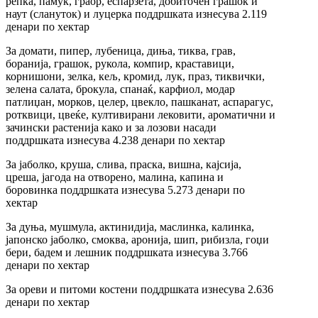
репка, памук, граор, еспарзета, добиточен грашок и
наут (слануток) и луцерка поддршката изнесува 2.119
денари по хектар
За домати, пипер, лубеница, диња, тиква, грав,
боранија, грашок, рукола, компир, краставици,
корнишони, зелка, кељ, кромид, лук, праз, тиквички,
зелена салата, брокула, спанаќ, карфиол, модар
патлиџан, морков, целер, цвекло, пашканат, аспарагус,
ротквици, цвеќе, култивирани лековити, ароматични и
зачински растенија како и за лозови насади
поддршката изнесува 4.238 денари по хектар
За јаболко, круша, слива, праска, вишна, кајсија,
цреша, јагода на отворено, малина, капина и
боровинка поддршката изнесува 5.273 денари по
хектар
За дуња, мушмула, актинидија, маслинка, калинка,
јапонско јаболко, смоква, аронија, шип, рибизла, гоџи
бери, бадем и лешник поддршката изнесува 3.766
денари по хектар
За ореви и питоми костени поддршката изнесува 2.636
денари по хектар