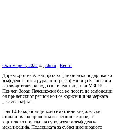
Октомври 1, 2022
од
admin
-
Вести
Директорот на Агенцијата за финансиска поддршка во
земјоделството и руралниот развој Никица Бачовски и
раководителот на подрачната единица при МЗШВ –
Прилеп Зоран Пачешкоски беа во посета на земјоделци
од прилепскиот регион кои се корисници на мерката
,,зелена нафта” .
Над 1.616 корисници кои се активни земјоделски
стопанства од прилепскиот регион ќе добијат
картички за точење на еуродизел за земјоделска
механизација. Поддршката за субвенционираното