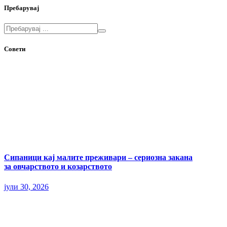
Пребарувај
Совети
Сипаници кај малите преживари – сериозна закана
за овчарството и козарството
јули 30, 2026