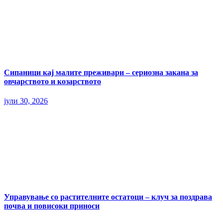
Сипаници кај малите преживари – сериозна закана за
овчарството и козарството
јули 30, 2026
Управување со растителните остатоци – клуч за поздрава
почва и повисоки приноси