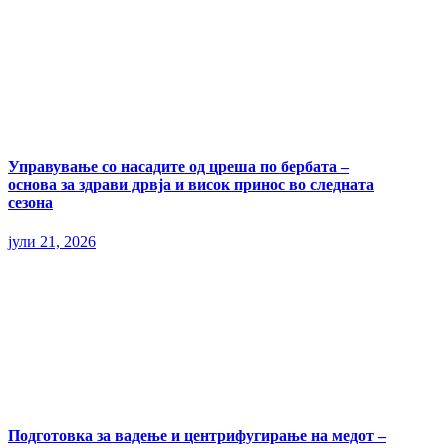
Управување со насадите од цреша по бербата –
основа за здрави дрвја и висок принос во следната
сезона
јули 21, 2026
Подготовка за вадење и центрифугирање на медот –