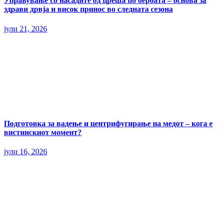
Управување со насадите од цреша по бербата – основа за
здрави дрвја и висок принос во следната сезона
јули 21, 2026
Подготовка за вадење и центрифугирање на медот – кога е
вистинскиот момент?
јули 16, 2026