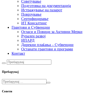
Советување
Подготовка на документација
Истражување на пазарот
Поврзување
Сертифицирање
ИТ Консалтинг
Грантови и Субвенции
Огласи и Повици за Активни Мерки
Рурален развој
ИПАРД
Дирекни плаќања – Субвенции
Останати грантови и програми
Контакт
Пребарувај
Совети