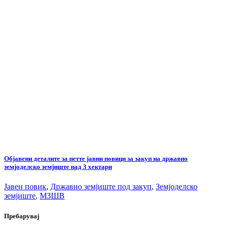
Објавени деталите за петте јавни повици за закуп на државно
земјоделско земјиште над 3 хектари
Јавен повик
,
Државно земјиште под закуп
,
Земјоделско
земјиште
,
МЗШВ
Пребарувај