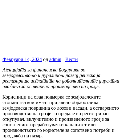
Февруари 14, 2024
од
admin
-
Вести
Агенцијата за финансиска поддршка во
земјоделството и руралниот развој денеска ја
реализираше исплатата на дополнителните директни
плаќања за остварено производство на грозје.
Корисници на оваа подмерка се земјоделските
стопанства кои имаат пријавено обработлива
земјоделска површина со лозови насади, а оствареното
производство на грозје го предале во регистриран
откупувач, вклучително и произведеното грозје за
сопствениот преработувачки капацитет или
производството го користеле за сопствено потреби и
продажба на пазар.