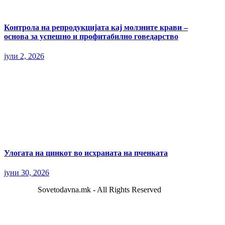
Контрола на репродукцијата кај молзните крави –
основа за успешно и профитабилно говедарство
јули 2, 2026
Улогата на цинкот во исхраната на пченката
јуни 30, 2026
Sovetodavna.mk - All Rights Reserved