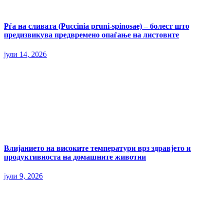
Рѓа на сливата (Puccinia pruni-spinosae) – болест што
предизвикува предвремено опаѓање на листовите
јули 14, 2026
Влијанието на високите температури врз здравјето и
продуктивноста на домашните животни
јули 9, 2026