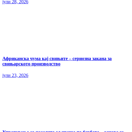
јули 28, 2026
Африканска чума кај свињите – сериозна закана за
свињарското производство
јули 23, 2026