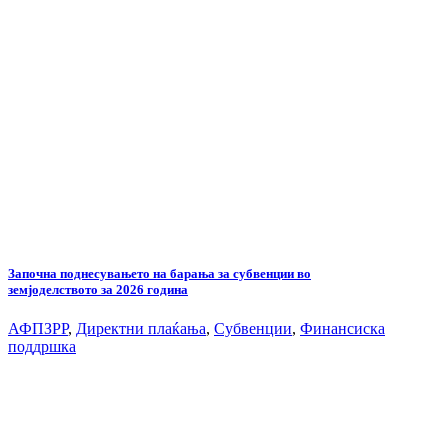
Започна поднесувањето на барања за субвенции во
земјоделството за 2026 година
АФПЗРР
,
Директни плаќања
,
Субвенции
,
Финансиска
поддршка