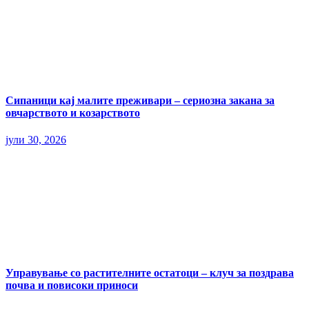
Сипаници кај малите преживари – сериозна закана за
овчарството и козарството
јули 30, 2026
Управување со растителните остатоци – клуч за поздрава
почва и повисоки приноси