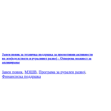
Јавен повик за техничка поддршка за промотивни активности
во земјоделството и руралниот развој – Отворена можност за
аплицирање
Јавен повик
,
МЗШВ
,
Програма за рурален развој
,
Финансиска поддршка