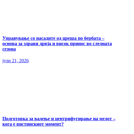
Управување со насадите од цреша по бербата –
основа за здрави дрвја и висок принос во следната
сезона
јули 21, 2026
Подготовка за вадење и центрифугирање на медот –
кога е вистинскиот момент?