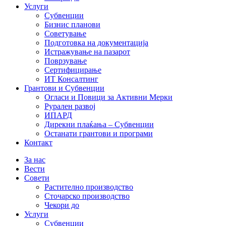
Услуги
Субвенции
Бизнис планови
Советување
Подготовка на документација
Истражување на пазарот
Поврзување
Сертифицирање
ИТ Консалтинг
Грантови и Субвенции
Огласи и Повици за Активни Мерки
Рурален развој
ИПАРД
Дирекни плаќања – Субвенции
Останати грантови и програми
Контакт
За нас
Вести
Совети
Растително производство
Сточарско производство
Чекори до
Услуги
Субвенции