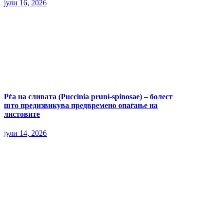
јули 16, 2026
Рѓа на сливата (Puccinia pruni-spinosae) – болест
што предизвикува предвремено опаѓање на
листовите
јули 14, 2026