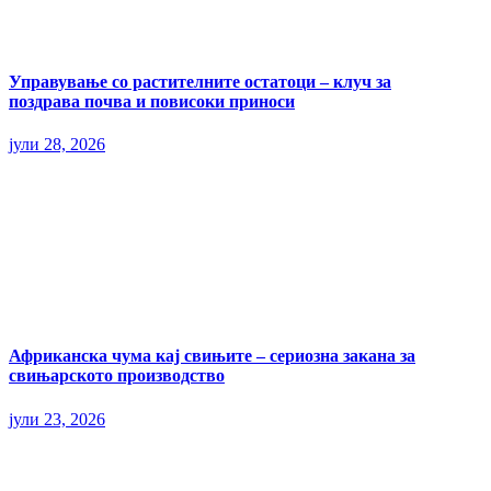
Управување со растителните остатоци – клуч за
поздрава почва и повисоки приноси
јули 28, 2026
Африканска чума кај свињите – сериозна закана за
свињарското производство
јули 23, 2026