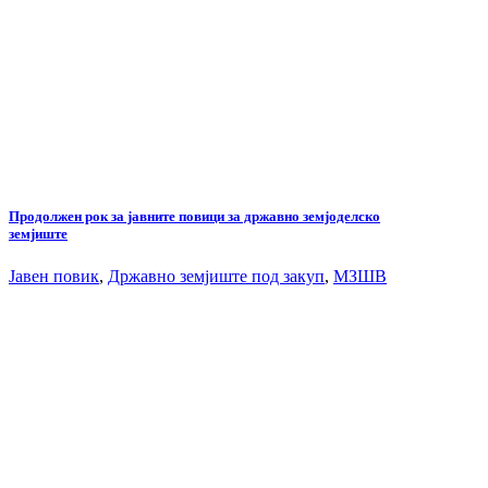
Продолжен рок за јавните повици за државно земјоделско
земјиште
Јавен повик
,
Државно земјиште под закуп
,
МЗШВ