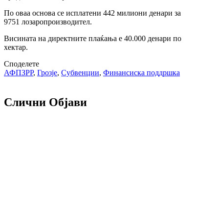
По оваа основа се исплатени 442 милиони денари за
9751 лозаропроизводител.
Висината на директните плаќања е 40.000 денари по
хектар.
Споделете
АФПЗРР
,
Грозје
,
Субвенции
,
Финансиска поддршка
Слични Објави