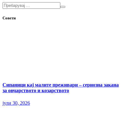
Совети
Сипаници кај малите преживари – сериозна закана
за овчарството и козарството
јули 30, 2026