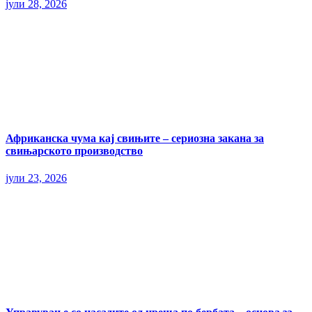
јули 28, 2026
Африканска чума кај свињите – сериозна закана за
свињарското производство
јули 23, 2026