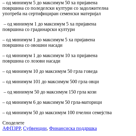
– од минимум 5 до максимум 50 ха пријавена
површина со поледелски култури со задолжителна
употреба на сертифициран семенски материјал
– од минимум 1 до максимум 5 ха пријавена
површина со градинарски култури
– од минимум 1 до максимум 5 ха пријавена
површина со овошни насади
– од минимум 1 до максимум 10 ха пријавена
површина со лозови насади
– од минимум 10 до максимум 50 грла говеда
– од минимум 101 до максимум 500 грла овци
– од минимум 50 до максимум 150 грла кози
– од минимум 6 до максимум 50 грла-маторици
– од минимум 50 до максимум 100 пчелни семејства
Споделете
АФПЗРР
,
Субвенции
,
Финансиска поддршка