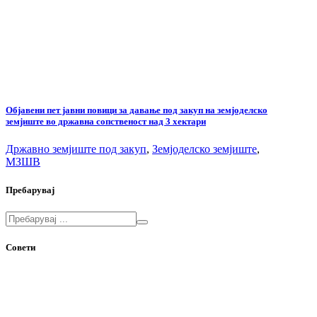
Објавени пет јавни повици за давање под закуп на земјоделско
земјиште во државна сопственост над 3 хектари
Државно земјиште под закуп
,
Земјоделско земјиште
,
МЗШВ
Пребарувај
Совети