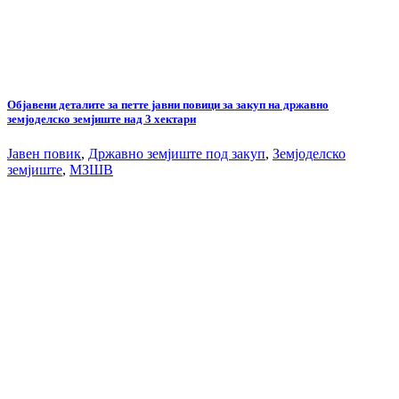
Објавени деталите за петте јавни повици за закуп на државно
земјоделско земјиште над 3 хектари
Јавен повик
,
Државно земјиште под закуп
,
Земјоделско
земјиште
,
МЗШВ