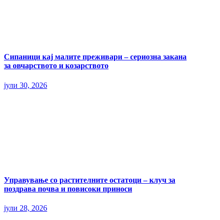
Сипаници кај малите преживари – сериозна закана
за овчарството и козарството
јули 30, 2026
Управување со растителните остатоци – клуч за
поздрава почва и повисоки приноси
јули 28, 2026