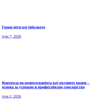
Горки пеги кај јаболкото
јули 7, 2026
Контрола на репродукцијата кај молзните крави –
основа за успешно и профитабилно говедарство
јули 2, 2026