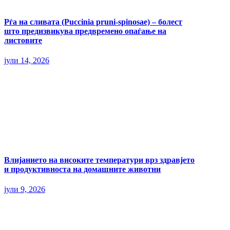
Рѓа на сливата (Puccinia pruni-spinosae) – болест
што предизвикува предвремено опаѓање на
листовите
јули 14, 2026
Влијанието на високите температури врз здравјето
и продуктивноста на домашните животни
јули 9, 2026