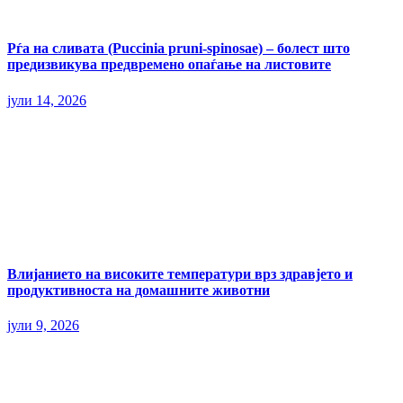
Рѓа на сливата (Puccinia pruni-spinosae) – болест што
предизвикува предвремено опаѓање на листовите
јули 14, 2026
Влијанието на високите температури врз здравјето и
продуктивноста на домашните животни
јули 9, 2026