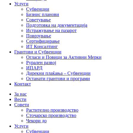
Услуги
Субвенции
Бизнис планови
Советување
Подготовка на документација
Истражување на пазарот
Поврзување
Сертифицирање
ИТ Консалтинг
Грантови и Субвенции
Огласи и Повици за Активни Мерки
Рурален развој
ИПАРД
Дирекни плаќања – Субвенции
Останати грантови и програми
Контакт
За нас
Вести
Совети
Растително производство
Сточарско производство
Чекори до
Услуги
Субвенции