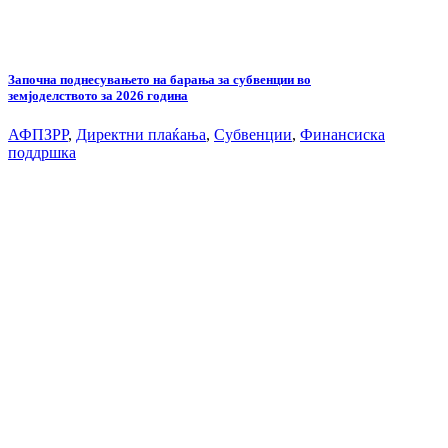
Започна поднесувањето на барања за субвенции во
земјоделството за 2026 година
АФПЗРР
,
Директни плаќања
,
Субвенции
,
Финансиска
поддршка