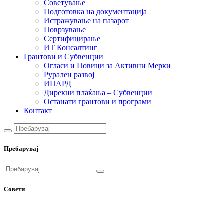
Советување
Подготовка на документација
Истражување на пазарот
Поврзување
Сертифицирање
ИТ Консалтинг
Грантови и Субвенции
Огласи и Повици за Активни Мерки
Рурален развој
ИПАРД
Дирекни плаќања – Субвенции
Останати грантови и програми
Контакт
Пребарувај
Совети