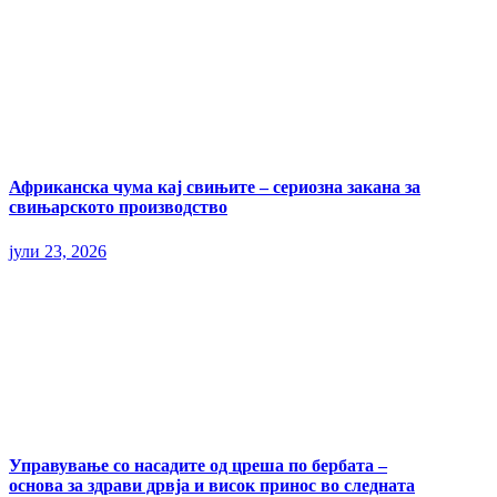
Африканска чума кај свињите – сериозна закана за
свињарското производство
јули 23, 2026
Управување со насадите од цреша по бербата –
основа за здрави дрвја и висок принос во следната