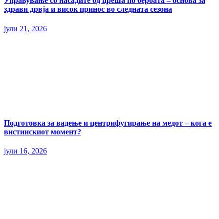
Управување со насадите од цреша по бербата – основа за
здрави дрвја и висок принос во следната сезона
јули 21, 2026
Подготовка за вадење и центрифугирање на медот – кога е
вистинскиот момент?
јули 16, 2026