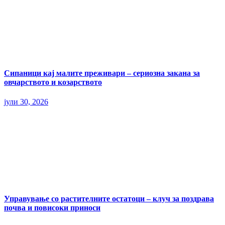
Сипаници кај малите преживари – сериозна закана за
овчарството и козарството
јули 30, 2026
Управување со растителните остатоци – клуч за поздрава
почва и повисоки приноси