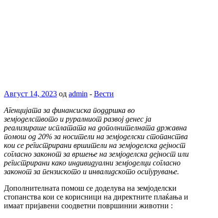
Август 14, 2023
од
admin
-
Вести
Агенцијата за финансиска поддршка во
земјоделството и руралниот развој денес ја
реализираше исплатата на дополнителната државна
помош од 20% за носители на земјоделски стопанства
кои се регистрирани вршители на земјоделска дејност
согласно законот за вршење на земјоделска дејност или
регистрирани како индивидуални земјоделци согласно
законот за пензиското и инвалидското осигурување.
Дополнителната помош се доделува на земјоделски
стопанства кои се корисници на директните плаќања и
имаат пријавени соодветни површинии животни :