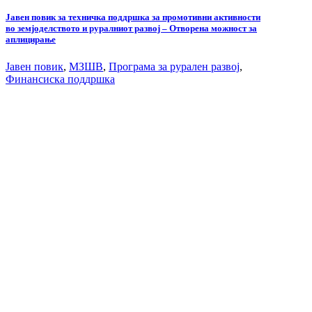
Јавен повик за техничка поддршка за промотивни активности
во земјоделството и руралниот развој – Отворена можност за
аплицирање
Јавен повик
,
МЗШВ
,
Програма за рурален развој
,
Финансиска поддршка