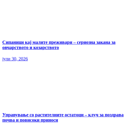
Сипаници кај малите преживари – сериозна закана за
овчарството и козарството
јули 30, 2026
Управување со растителните остатоци – клуч за поздрава
почва и повисоки приноси