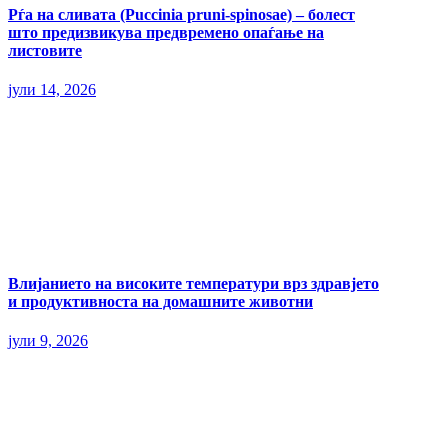
Рѓа на сливата (Puccinia pruni-spinosae) – болест
што предизвикува предвремено опаѓање на
листовите
јули 14, 2026
Влијанието на високите температури врз здравјето
и продуктивноста на домашните животни
јули 9, 2026