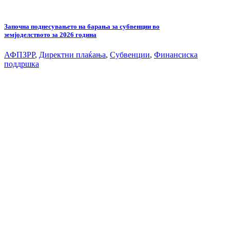
Започна поднесувањето на барања за субвенции во
земјоделството за 2026 година
АФПЗРР
,
Директни плаќања
,
Субвенции
,
Финансиска
поддршка