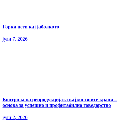
Горки пеги кај јаболкото
јули 7, 2026
Контрола на репродукцијата кај молзните крави –
основа за успешно и профитабилно говедарство
јули 2, 2026