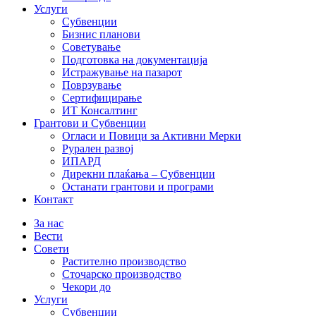
Услуги
Субвенции
Бизнис планови
Советување
Подготовка на документација
Истражување на пазарот
Поврзување
Сертифицирање
ИТ Консалтинг
Грантови и Субвенции
Огласи и Повици за Активни Мерки
Рурален развој
ИПАРД
Дирекни плаќања – Субвенции
Останати грантови и програми
Контакт
За нас
Вести
Совети
Растително производство
Сточарско производство
Чекори до
Услуги
Субвенции