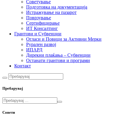
Советување
Подготовка на документација
Истражување на пазарот
Поврзување
Сертифицирање
ИТ Консалтинг
Грантови и Субвенции
Огласи и Повици за Активни Мерки
Рурален развој
ИПАРД
Дирекни плаќања – Субвенции
Останати грантови и програми
Контакт
Пребарувај
Совети