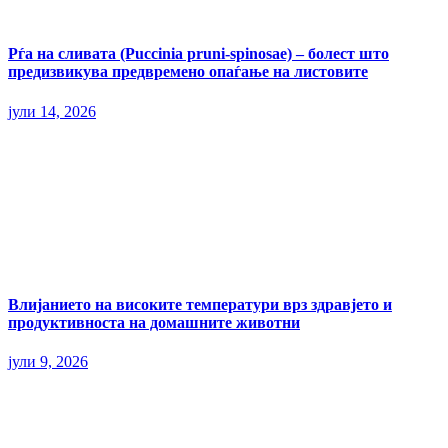
Рѓа на сливата (Puccinia pruni-spinosae) – болест што
предизвикува предвремено опаѓање на листовите
јули 14, 2026
Влијанието на високите температури врз здравјето и
продуктивноста на домашните животни
јули 9, 2026