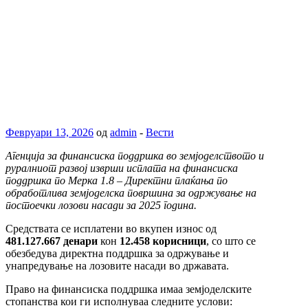
Февруари 13, 2026
од
admin
-
Вести
Агенција за финансиска поддршка во земјоделството и
руралниот развој изврши исплата на финансиска
поддршка по Мерка 1.8 – Директни плаќања по
обработлива земјоделска површина за одржување на
постоечки лозови насади за 2025 година.
Средствата се исплатени во вкупен износ од
481.127.667 денари
кон
12.458 корисници
, со што се
обезбедува директна поддршка за одржување и
унапредување на лозовите насади во државата.
Право на финансиска поддршка имаа земјоделските
стопанства кои ги исполнуваа следните услови: