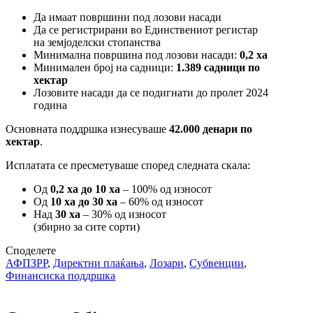
Да имаат површини под лозови насади
Да се регистрирани во Единствениот регистар
на земјоделски стопанства
Минимална површина под лозови насади:
0,2 ха
Минимален број на садници:
1.389 садници по
хектар
Лозовите насади да се подигнати до пролет 2024
година
Основната поддршка изнесуваше
42.000 денари по
хектар
.
Исплатата се пресметуваше според следната скала:
Од
0,2 ха до 10 ха
– 100% од износот
Од
10 ха до 30 ха
– 60% од износот
Над
30 ха
– 30% од износот
(збирно за сите сорти)
Споделете
АФПЗРР
,
Директни плаќања
,
Лозари
,
Субвенции
,
Финансиска поддршка