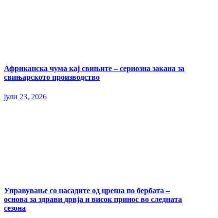
Африканска чума кај свињите – сериозна закана за
свињарското производство
јули 23, 2026
Управување со насадите од цреша по бербата –
основа за здрави дрвја и висок принос во следната
сезона