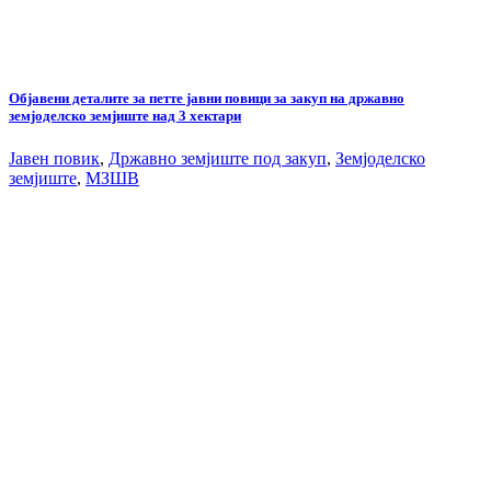
Објавени деталите за петте јавни повици за закуп на државно
земјоделско земјиште над 3 хектари
Јавен повик
,
Државно земјиште под закуп
,
Земјоделско
земјиште
,
МЗШВ