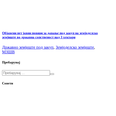
Објавени пет јавни повици за давање под закуп на земјоделско
земјиште во државна сопственост над 3 хектари
Државно земјиште под закуп
,
Земјоделско земјиште
,
МЗШВ
Пребарувај
Совети