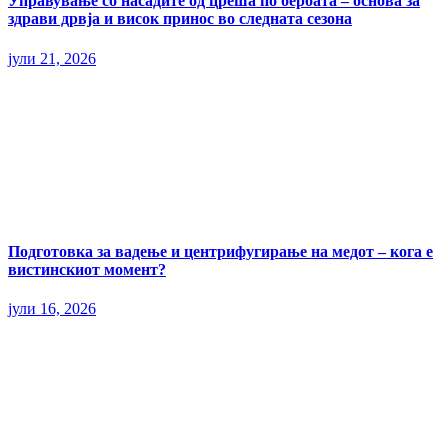
Управување со насадите од цреша по бербата – основа за
здрави дрвја и висок принос во следната сезона
јули 21, 2026
Подготовка за вадење и центрифугирање на медот – кога е
вистинскиот момент?
јули 16, 2026