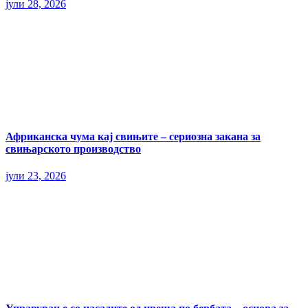
јули 28, 2026
Африканска чума кај свињите – сериозна закана за
свињарското производство
јули 23, 2026