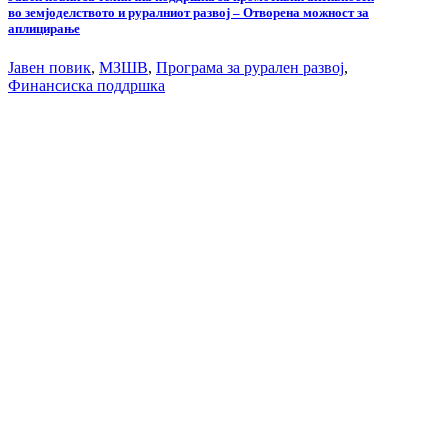
во земјоделството и руралниот развој – Отворена можност за
аплицирање
Јавен повик
,
МЗШВ
,
Програма за рурален развој
,
Финансиска поддршка