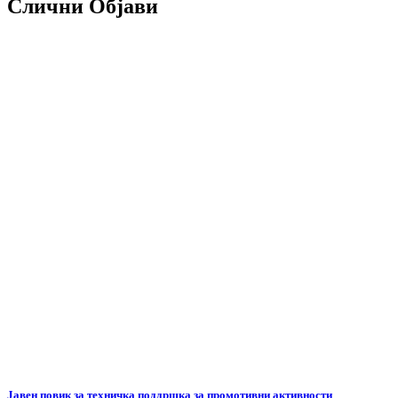
Слични Објави
Јавен повик за техничка поддршка за промотивни активности