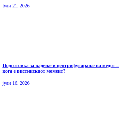
јули 21, 2026
Подготовка за вадење и центрифугирање на медот –
кога е вистинскиот момент?
јули 16, 2026