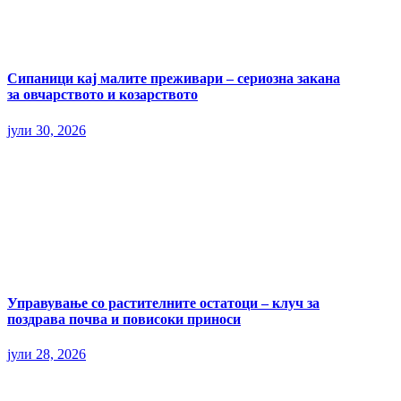
Сипаници кај малите преживари – сериозна закана
за овчарството и козарството
јули 30, 2026
Управување со растителните остатоци – клуч за
поздрава почва и повисоки приноси
јули 28, 2026