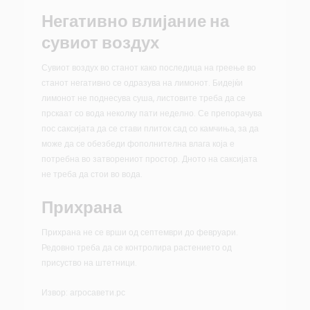
Негативно влијание на
сувиот воздух
Сувиот воздух во станот како последица на греење во
станот негативно се одразува на лимонот. Бидејќи
лимонот не поднесува суша, листовите треба да се
прскаат со вода неколку пати неделно. Се препорачува
пос саксијата да се стави плиток сад со камчиња, за да
може да се обезбеди фополнителна влага која е
потребна во затворениот простор. Дното на саксијата
не треба да стои во вода.
Прихрана
Прихрана не се врши од септември до февруари.
Редовно треба да се контролира растението од
присуство на штетници.
Извор: агросавети.рс