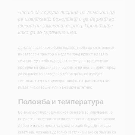
Често се случува лисјата на лимонот да
се извиткаат, пожолтат и да паднат во
текот на зимскиот период. Прочитајте
како да го спречите тоа.
Доколку растението било надвор, треба да се птренесе
во затворен простор 6 недели пред првиот мраз,На
лимонот му треба одредено време да с привикне на
промена на средината и условите во неа. Лимонот пред
да се внесе во затворено треба да му се измијат
листовите и да се проверат лисјата и гранките да не
имаат лисни вошки или некој друг штетник.
Положба и температура
Во зимскиот период лимонот се наоѓа во мирување. Тој
не расте, ноп сепак сака да се запазат одредени услови.
Добро е да се смести на јужна страна бидејќи тој сака
светлина. Ако нема доволно светлина и ако се залива со