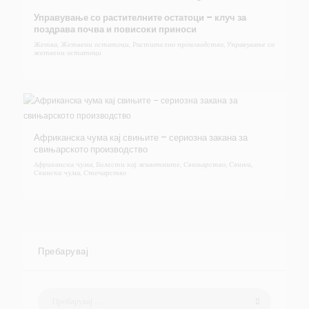
Управување со растителните остатоци – клуч за
поздрава почва и повисоки приноси
Жетва
,
Жетвени остатоци
,
Растително производство
,
Управување со
жетвени остатоци
Африканска чума кај свињите – сериозна закана за
свињарското производство
Африканска чума
,
Болести кај животните
,
Свињарство
,
Свињи
,
Свинска чума
,
Сточарство
Пребарувај