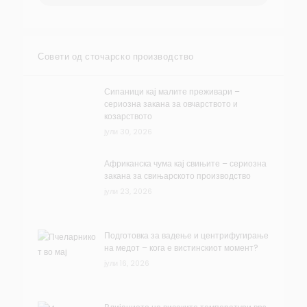
Совети од сточарско производство
Сипаници кај малите преживари –
сериозна закана за овчарството и
козарството
јули 30, 2026
Африканска чума кај свињите – сериозна
закана за свињарското производство
јули 23, 2026
Подготовка за вадење и центрифугирање
на медот – кога е вистинскиот момент?
јули 16, 2026