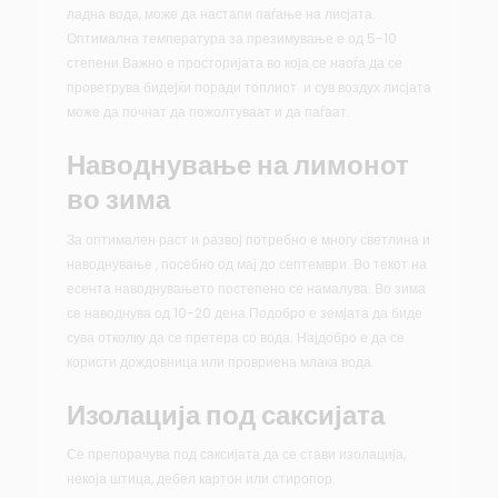
ладна вода, може да настапи паѓање на лисјата.
Оптимална температура за презимување е од 5-10
степени.Важно е просторијата во која се наоѓа да се
проветрува бидејќи поради топлиот и сув воздух лисјата
може да почнат да пожолтуваат и да паѓаат.
Наводнување на лимонот
во зима
За оптимален раст и развој потребно е многу светлина и
наводнување , посебно од мај до септември. Во текот на
есента наводнувањето постепено се намалува. Во зима
се наводнува од 10-20 дена.Подобро е земјата да биде
сува отколку да се претера со вода. Најдобро е да се
користи дождовница или провриена млака вода.
Изолација под саксијата
Се препорачува под саксијата да се стави изолација,
некоја штица, дебел картон или стиропор.