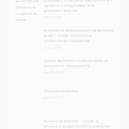
Влијанието на високите температури врз
здравјето и продуктивноста на
домашните животни
јули 9, 2026
Контрола на репродукцијата кај молзните
крави – основа за успешно и
профитабилно говедарство
јули 2, 2026
Јарење кај козите и правилна грижа за
јарињата по породувањето
јуни 25, 2026
Прихрана на јагниња
јуни 18, 2026
Исхрана на бројлери – основа за
успешно и профитабилно производство