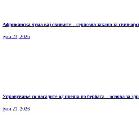
Африканска чума кај свињите – сериозна закана за свињарс
јули 23, 2026
Управување со насадите од цреша по бербата – основа за здр
јули 21, 2026