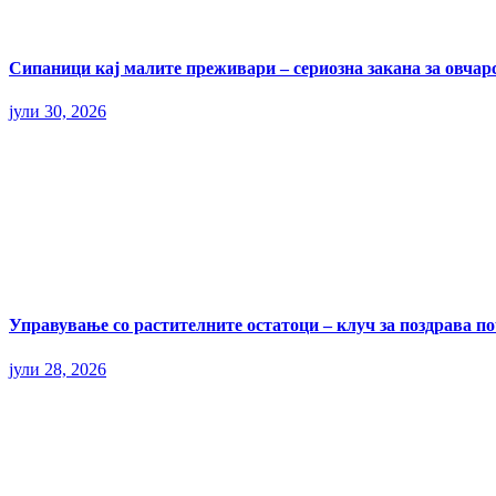
Сипаници кај малите преживари – сериозна закана за овчар
јули 30, 2026
Управување со растителните остатоци – клуч за поздрава п
јули 28, 2026