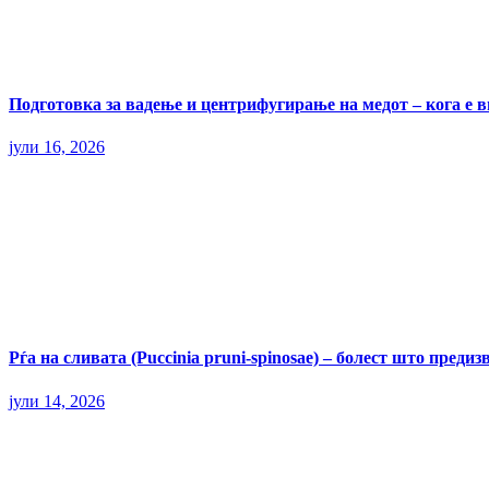
Подготовка за вадење и центрифугирање на медот – кога е 
јули 16, 2026
Рѓа на сливата (Puccinia pruni-spinosae) – болест што пред
јули 14, 2026