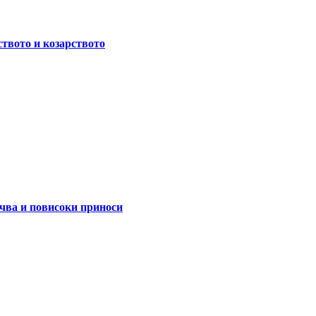
ството и козарството
очва и повисоки приноси