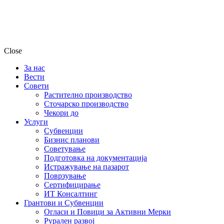
Close
За нас
Вести
Совети
Растително производство
Сточарско производство
Чекори до
Услуги
Субвенции
Бизнис планови
Советување
Подготовка на документација
Истражување на пазарот
Поврзување
Сертифицирање
ИТ Консалтинг
Грантови и Субвенции
Огласи и Повици за Активни Мерки
Рурален развој