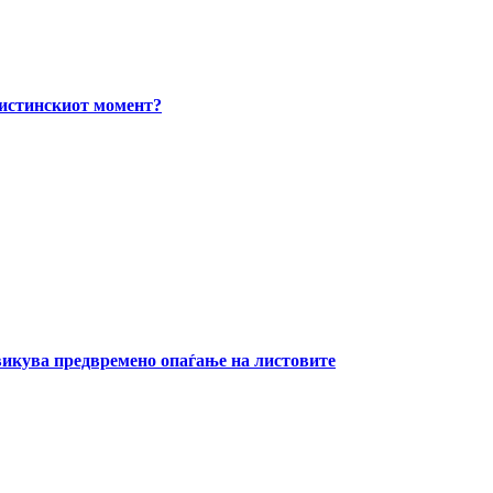
вистинскиот момент?
извикува предвремено опаѓање на листовите