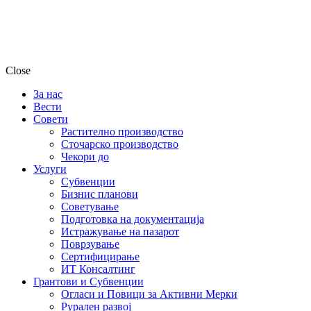
Close
За нас
Вести
Совети
Растително производство
Сточарско производство
Чекори до
Услуги
Субвенции
Бизнис планови
Советување
Подготовка на документација
Истражување на пазарот
Поврзување
Сертифицирање
ИТ Консалтинг
Грантови и Субвенции
Огласи и Повици за Активни Мерки
Рурален развој