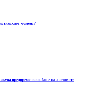
вистинскиот момент?
извикува предвремено опаѓање на листовите