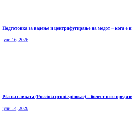
Подготовка за вадење и центрифугирање на медот – кога е 
јули 16, 2026
Рѓа на сливата (Puccinia pruni-spinosae) – болест што пред
јули 14, 2026