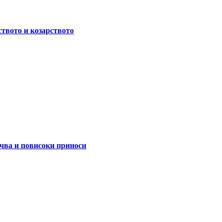
ството и козарството
очва и повисоки приноси