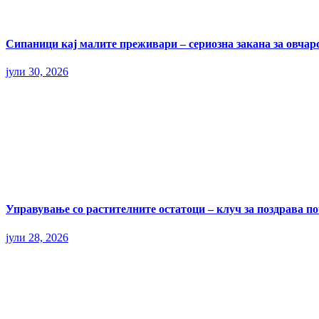
Сипаници кај малите преживари – сериозна закана за овчар
јули 30, 2026
Управување со растителните остатоци – клуч за поздрава п
јули 28, 2026