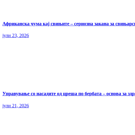
Африканска чума кај свињите – сериозна закана за свињарс
јули 23, 2026
Управување со насадите од цреша по бербата – основа за здр
јули 21, 2026