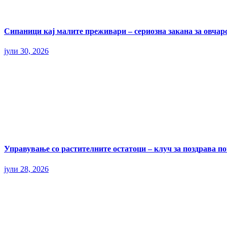
Сипаници кај малите преживари – сериозна закана за овчар
јули 30, 2026
Управување со растителните остатоци – клуч за поздрава п
јули 28, 2026