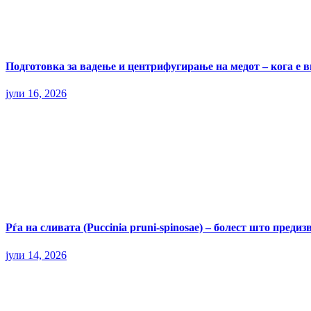
Подготовка за вадење и центрифугирање на медот – кога е 
јули 16, 2026
Рѓа на сливата (Puccinia pruni-spinosae) – болест што пред
јули 14, 2026