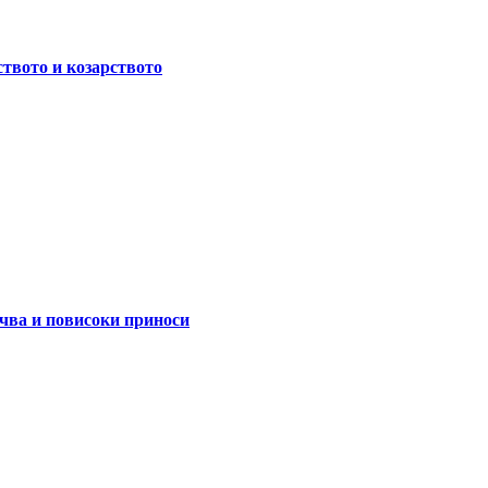
ството и козарството
очва и повисоки приноси