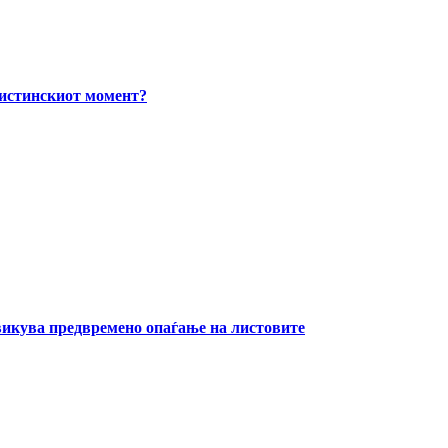
вистинскиот момент?
извикува предвремено опаѓање на листовите