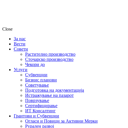
Close
За нас
Вести
Совети
Растително производство
Сточарско производство
Чекори до
Услуги
Субвенции
Бизнис планови
Советување
Подготовка на документација
Истражување на пазарот
Поврзување
Сертифицирање
ИТ Консалтинг
Грантови и Субвенции
Огласи и Повици за Активни Мерки
Рурален развој