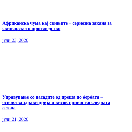
Африканска чума кај свињите – сериозна закана за
свињарското производство
јули 23, 2026
Управување со насадите од цреша по бербата –
основа за здрави дрвја и висок принос во следната
сезона
јули 21, 2026