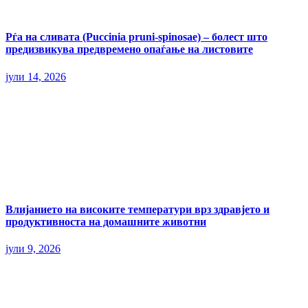
Рѓа на сливата (Puccinia pruni-spinosae) – болест што
предизвикува предвремено опаѓање на листовите
јули 14, 2026
Влијанието на високите температури врз здравјето и
продуктивноста на домашните животни
јули 9, 2026