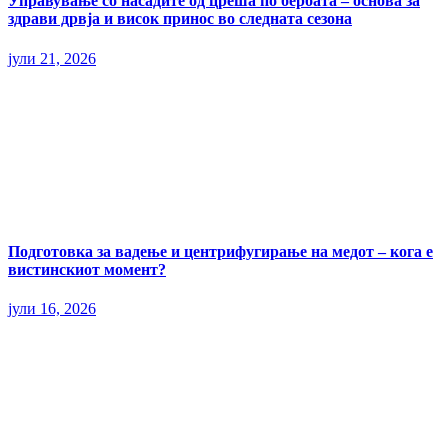
Управување со насадите од цреша по бербата – основа за
здрави дрвја и висок принос во следната сезона
јули 21, 2026
Подготовка за вадење и центрифугирање на медот – кога е
вистинскиот момент?
јули 16, 2026