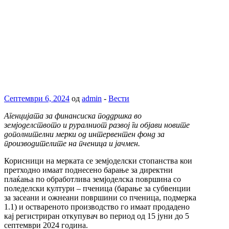
Септември 6, 2024
од
admin
-
Вести
Агенцијата за финансиска поддршка во
земјоделството и руралниот развој ги објави новите
дополнителни мерки од интервентен фонд за
производителите на пченица и јачмен.
Корисници на мерката се земјоделски стопанства кои
претходно имаат поднесено барање за директни
плаќања по обработлива земјоделска површина со
поледелски култури – пченица (барање за субвенции
за засеани и ожнеани површини со пченица, подмерка
1.1) и оствареното производство го имаат продадено
кај регистриран откупувач во период од 15 јуни до 5
септември 2024 година.