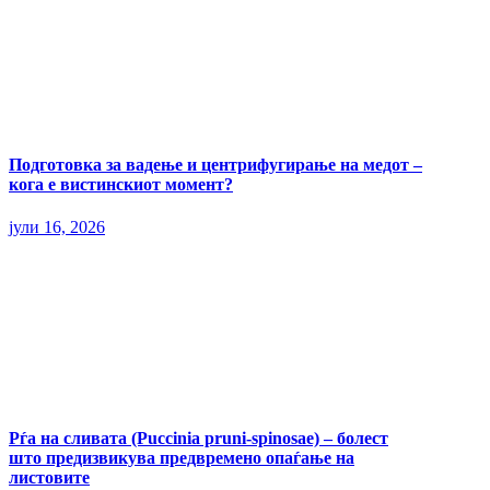
Подготовка за вадење и центрифугирање на медот –
кога е вистинскиот момент?
јули 16, 2026
Рѓа на сливата (Puccinia pruni-spinosae) – болест
што предизвикува предвремено опаѓање на
листовите