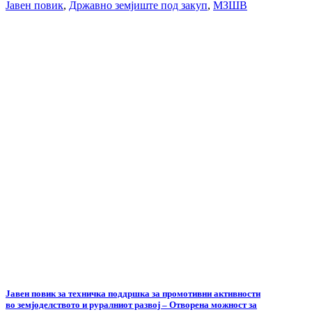
Јавен повик
,
Државно земјиште под закуп
,
МЗШВ
Јавен повик за техничка поддршка за промотивни активности
во земјоделството и руралниот развој – Отворена можност за