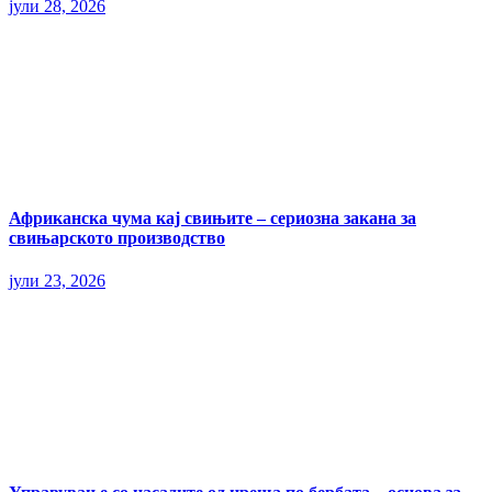
јули 28, 2026
Африканска чума кај свињите – сериозна закана за
свињарското производство
јули 23, 2026