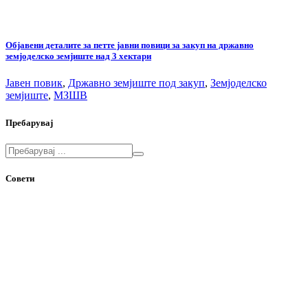
Објавени деталите за петте јавни повици за закуп на државно
земјоделско земјиште над 3 хектари
Јавен повик
,
Државно земјиште под закуп
,
Земјоделско
земјиште
,
МЗШВ
Пребарувај
Совети