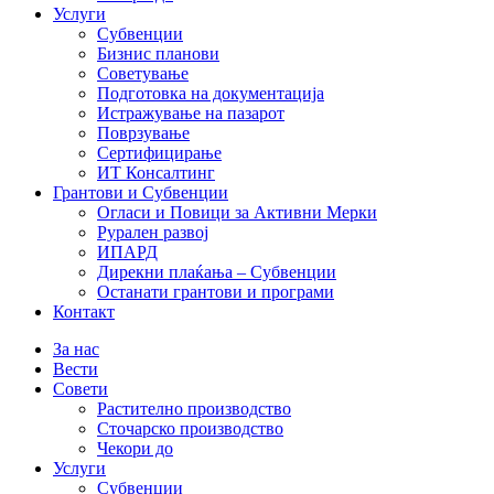
Услуги
Субвенции
Бизнис планови
Советување
Подготовка на документација
Истражување на пазарот
Поврзување
Сертифицирање
ИТ Консалтинг
Грантови и Субвенции
Огласи и Повици за Активни Мерки
Рурален развој
ИПАРД
Дирекни плаќања – Субвенции
Останати грантови и програми
Контакт
За нас
Вести
Совети
Растително производство
Сточарско производство
Чекори до
Услуги
Субвенции