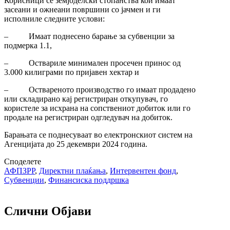
Корисници се земјоделски стопанства кои имаат
засеани и ожнеани површини со јачмен и ги
исполниле следните услови:
– Имаат поднесено барање за субвенции за
подмерка 1.1,
– Оствариле минимален просечен принос од
3.000 килиграми по пријавен хектар и
– Оствареното производство го имаат продадено
или складирано кај регистриран откупувач, го
користеле за исхрана на сопствениот добиток или го
продале на регистриран одгледувач на добиток.
Барањата се поднесуваат во електронскиот систем на
Агенцијата до 25 декември 2024 година.
Споделете
АФПЗРР
,
Директни плаќања
,
Интервентен фонд
,
Субвенции
,
Финансиска поддршка
Слични Објави