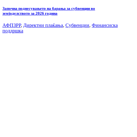
Започна поднесувањето на барања за субвенции во
земјоделството за 2026 година
АФПЗРР
,
Директни плаќања
,
Субвенции
,
Финансиска
поддршка