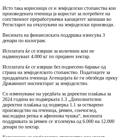
Исто така корисници се и земјоделски стопанства кои
произведената пченица ја користат за потребите на
сопствениот преработувачки капацитет запишан во
Регистарот на откупувачи на земјоделски производи.
Висината на финансиската поддршка изнесува 3
денари по килограм.
Исплатата ќе се изврши за количини кои не
надминуваат 4.000 кг по пријавен хектар.
Исплатата ќе се изврши без поднесено барање од
страна на земјоделското стопанство. Податоците за
продадената пченица Агенцијата ќе ги обезбеди преку
Државниот инспекторат за земјоделство.
Со изменување на уредбата за директни плаќања за
2024 година во подмерката 1.3 „Дополнителни
директни плаќања од подмерка 1.1 за остварено
производство на пченица, јачмен, сончоглед,
маслодајна репка и афионова чушка“, висината
поддршката за јачмен се зголемува од 6.000 на 12.000
денари по хектар.