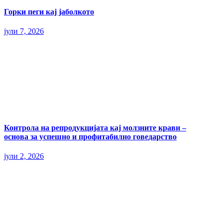
Горки пеги кај јаболкото
јули 7, 2026
Контрола на репродукцијата кај молзните крави –
основа за успешно и профитабилно говедарство
јули 2, 2026