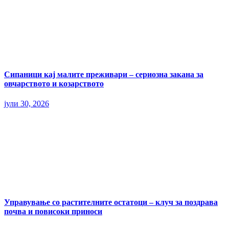
Сипаници кај малите преживари – сериозна закана за
овчарството и козарството
јули 30, 2026
Управување со растителните остатоци – клуч за поздрава
почва и повисоки приноси