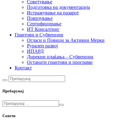
Советување
Подготовка на документација
Истражување на пазарот
Поврзување
Сертифицирање
ИТ Консалтинг
Грантови и Субвенции
Огласи и Повици за Активни Мерки
Рурален развој
ИПАРД
Дирекни плаќања – Субвенции
Останати грантови и програми
Контакт
Пребарувај
Совети