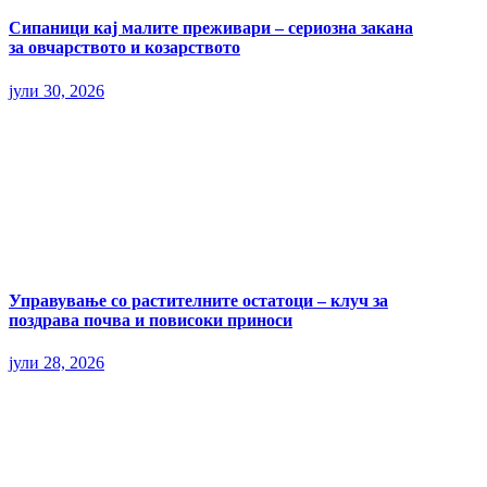
Сипаници кај малите преживари – сериозна закана
за овчарството и козарството
јули 30, 2026
Управување со растителните остатоци – клуч за
поздрава почва и повисоки приноси
јули 28, 2026