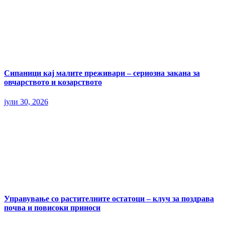
Сипаници кај малите преживари – сериозна закана за
овчарството и козарството
јули 30, 2026
Управување со растителните остатоци – клуч за поздрава
почва и повисоки приноси