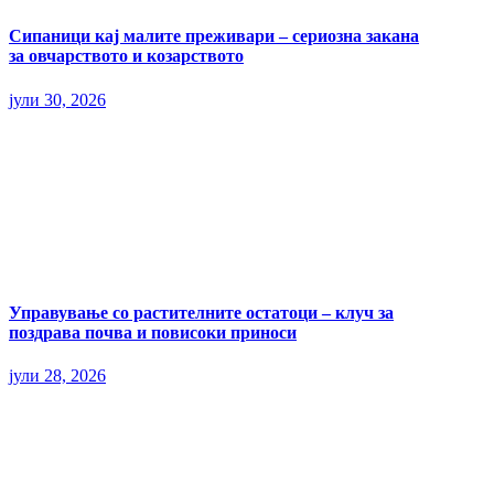
Сипаници кај малите преживари – сериозна закана
за овчарството и козарството
јули 30, 2026
Управување со растителните остатоци – клуч за
поздрава почва и повисоки приноси
јули 28, 2026