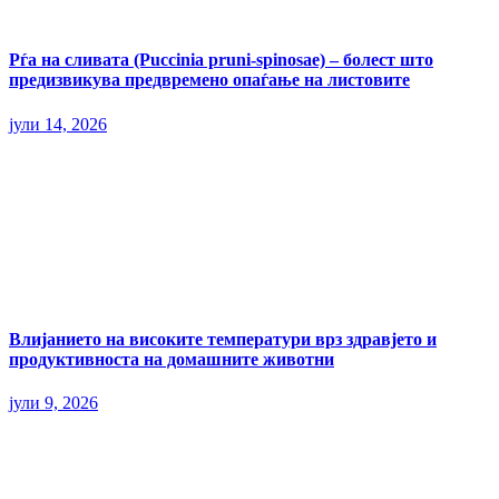
Рѓа на сливата (Puccinia pruni-spinosae) – болест што
предизвикува предвремено опаѓање на листовите
јули 14, 2026
Влијанието на високите температури врз здравјето и
продуктивноста на домашните животни
јули 9, 2026