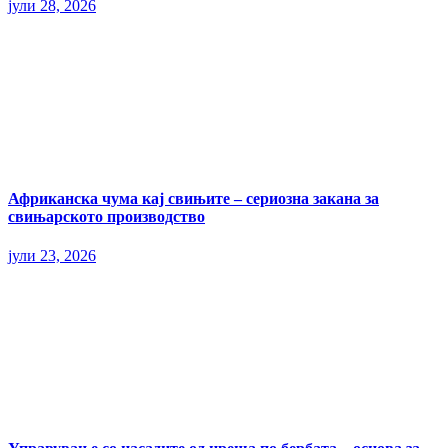
јули 28, 2026
Африканска чума кај свињите – сериозна закана за
свињарското производство
јули 23, 2026