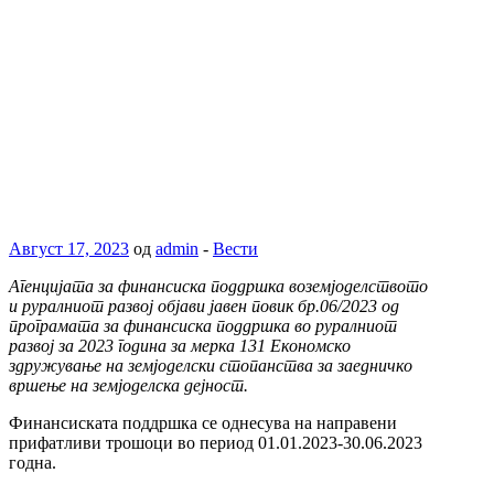
Август 17, 2023
од
admin
-
Вести
Агенцијата за финансиска поддршка воземјоделството
и руралниот развој објави јавен повик бр.06/2023 од
програмата за финансиска поддршка во руралниот
развој за 2023 година за мерка 131 Економско
здружување на земјоделски стопанства за заедничко
вршење на земјоделска дејност.
Финансиската поддршка се однесува на направени
прифатливи трошоци во период 01.01.2023-30.06.2023
годна.