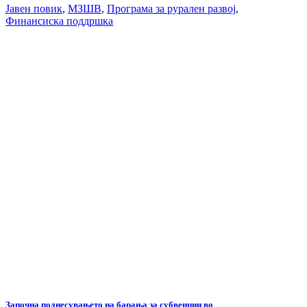
Јавен повик
,
МЗШВ
,
Програма за рурален развој
,
Финансиска поддршка
Започна поднесувањето на барања за субвенции во