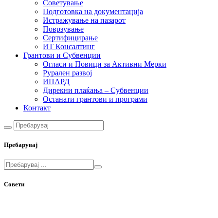
Советување
Подготовка на документација
Истражување на пазарот
Поврзување
Сертифицирање
ИТ Консалтинг
Грантови и Субвенции
Огласи и Повици за Активни Мерки
Рурален развој
ИПАРД
Дирекни плаќања – Субвенции
Останати грантови и програми
Контакт
Пребарувај
Совети