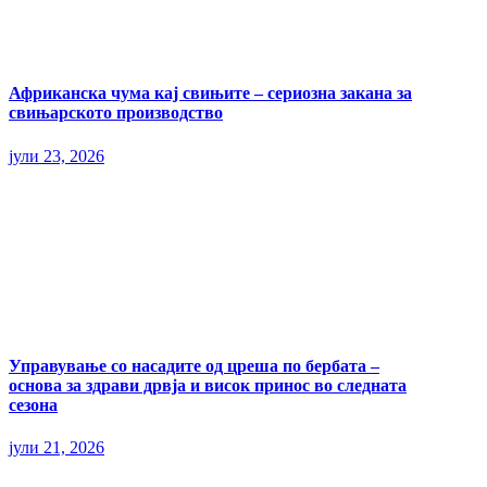
Африканска чума кај свињите – сериозна закана за
свињарското производство
јули 23, 2026
Управување со насадите од цреша по бербата –
основа за здрави дрвја и висок принос во следната
сезона
јули 21, 2026