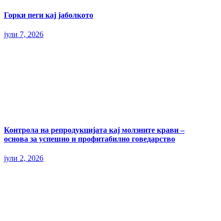
Горки пеги кај јаболкото
јули 7, 2026
Контрола на репродукцијата кај молзните крави –
основа за успешно и профитабилно говедарство
јули 2, 2026