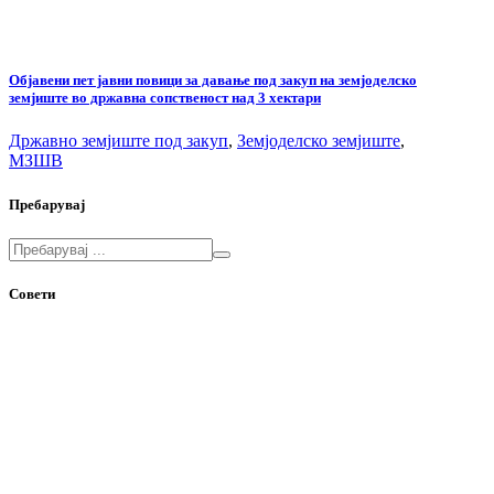
Објавени пет јавни повици за давање под закуп на земјоделско
земјиште во државна сопственост над 3 хектари
Државно земјиште под закуп
,
Земјоделско земјиште
,
МЗШВ
Пребарувај
Совети