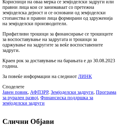
Корисници на оваа мерка се земјоделски задруги или
правни лица кои се занимаваат со претежна
земјоделска дејност и се основани од земјоделски
стопанства и правни лица формирани од здруженија
на земјоделски производители.
Прифатливи трошоци за финансирање се трошоците
за воспоставување на задругата и трошоци за
одржување на задругите за веќе воспоставените
задруги.
Краен рок за доставување на барањата е до 30.08.2023
година.
За повеќе информации на следниот
ЛИНК
Споделете
Јавен повик
,
АФПЗРР
,
Земјоделски задруги
,
Програма
за рурален развој
,
Финансиска поддршка за
земјоделски задруги
Слични Објави