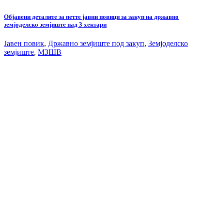
Објавени деталите за петте јавни повици за закуп на државно
земјоделско земјиште над 3 хектари
Јавен повик
,
Државно земјиште под закуп
,
Земјоделско
земјиште
,
МЗШВ