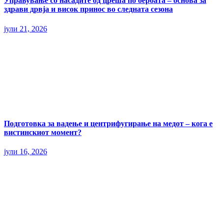
Управување со насадите од цреша по бербата – основа за
здрави дрвја и висок принос во следната сезона
јули 21, 2026
Подготовка за вадење и центрифугирање на медот – кога е
вистинскиот момент?
јули 16, 2026