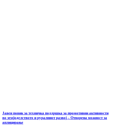
Јавен повик за техничка поддршка за промотивни активности
во земјоделството и руралниот развој – Отворена можност за
аплицирање