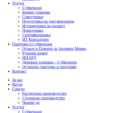
Услуги
Субвенции
Бизнис планови
Советување
Подготовка на документација
Истражување на пазарот
Поврзување
Сертифицирање
ИТ Консалтинг
Грантови и Субвенции
Огласи и Повици за Активни Мерки
Рурален развој
ИПАРД
Дирекни плаќања – Субвенции
Останати грантови и програми
Контакт
За нас
Вести
Совети
Растително производство
Сточарско производство
Чекори до
Услуги
Субвенции