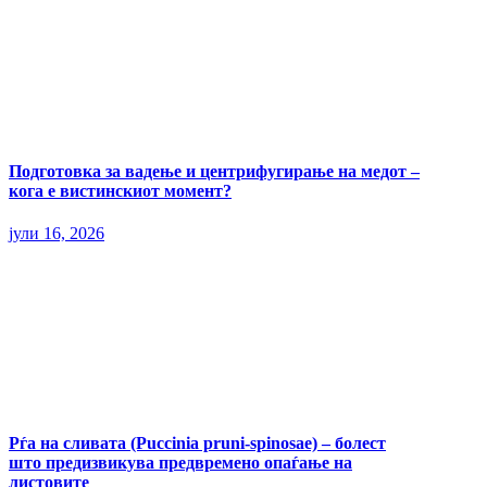
Подготовка за вадење и центрифугирање на медот –
кога е вистинскиот момент?
јули 16, 2026
Рѓа на сливата (Puccinia pruni-spinosae) – болест
што предизвикува предвремено опаѓање на
листовите