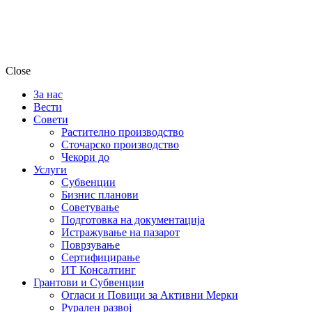
Close
За нас
Вести
Совети
Растително производство
Сточарско производство
Чекори до
Услуги
Субвенции
Бизнис планови
Советување
Подготовка на документација
Истражување на пазарот
Поврзување
Сертифицирање
ИТ Консалтинг
Грантови и Субвенции
Огласи и Повици за Активни Мерки
Рурален развој