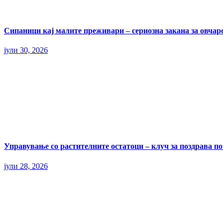
Сипаници кај малите преживари – сериозна закана за овчар
јули 30, 2026
Управување со растителните остатоци – клуч за поздрава п
јули 28, 2026