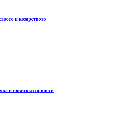
ството и козарството
очва и повисоки приноси