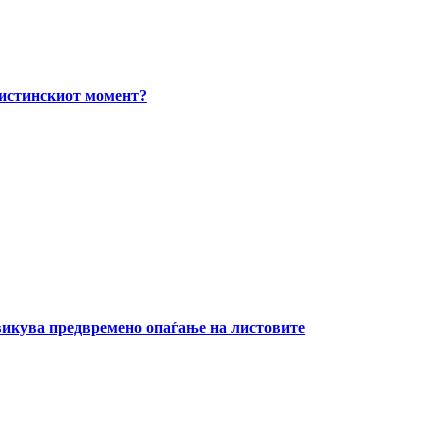
вистинскиот момент?
извикува предвремено опаѓање на листовите