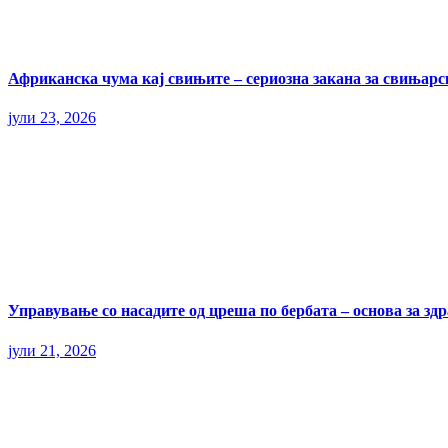
Африканска чума кај свињите – сериозна закана за свињарс
јули 23, 2026
Управување со насадите од цреша по бербата – основа за здр
јули 21, 2026