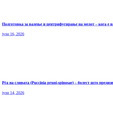
Подготовка за вадење и центрифугирање на медот – кога е 
јули 16, 2026
Рѓа на сливата (Puccinia pruni-spinosae) – болест што пред
јули 14, 2026