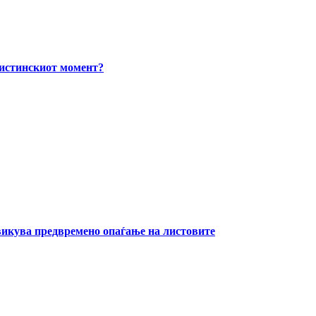
вистинскиот момент?
извикува предвремено опаѓање на листовите