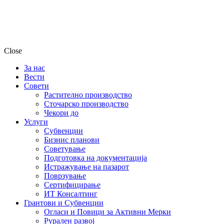
Close
За нас
Вести
Совети
Растително производство
Сточарско производство
Чекори до
Услуги
Субвенции
Бизнис планови
Советување
Подготовка на документација
Истражување на пазарот
Поврзување
Сертифицирање
ИТ Консалтинг
Грантови и Субвенции
Огласи и Повици за Активни Мерки
Рурален развој