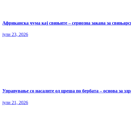
Африканска чума кај свињите – сериозна закана за свињарс
јули 23, 2026
Управување со насадите од цреша по бербата – основа за здр
јули 21, 2026