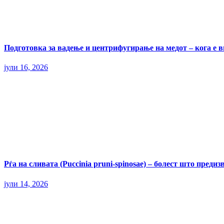
Подготовка за вадење и центрифугирање на медот – кога е 
јули 16, 2026
Рѓа на сливата (Puccinia pruni-spinosae) – болест што пред
јули 14, 2026