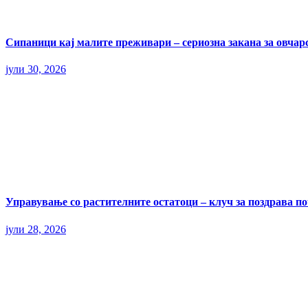
Сипаници кај малите преживари – сериозна закана за овчар
јули 30, 2026
Управување со растителните остатоци – клуч за поздрава п
јули 28, 2026