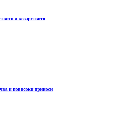
ството и козарството
очва и повисоки приноси